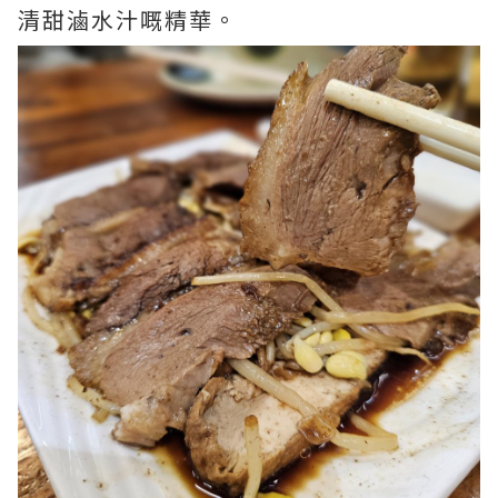
清甜滷水汁嘅精華。