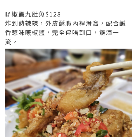
🥢椒鹽九肚魚$128
炸到熱辣辣，外皮酥脆內裡滑溜，配合鹹
香惹味嘅椒鹽，完全停唔到口，餸酒一
流。