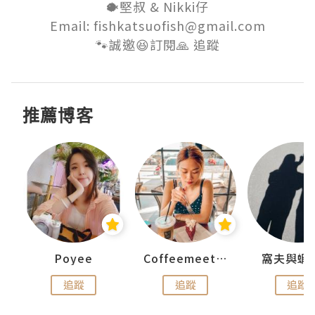
🐡堅叔 & Nikki仔

Email: fishkatsuofish@gmail.com

🐾誠邀😆訂閱🙏 追蹤
推薦博客
Poyee
Coffeemeetjojo
窩夫與蝦
追蹤
追蹤
追蹤