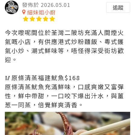
發佈於 2026.05.01
追蹤
細妹姐小廚
今次嚟呢間位於荃灣二陂坊充滿人間煙火
氣嘅小店，有供應港式炒粉麵飯、粵式鑊
氣小炒、潮式鮮味等，唔怪得深受街坊歡
迎。
🥢原條清蒸福建魷魚$168
原條清蒸魷魚充滿鮮味，口感爽嫩又富彈
性，鮮中帶甜，一口咬下爆出汁水，與薑
葱一同蒸，倍覺鮮爽清香。