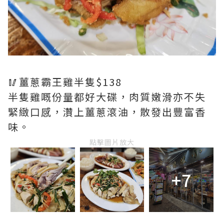
🥢薑蔥霸王雞半隻$138
半隻雞嘅份量都好大碟，肉質嫩滑亦不失
緊緻口感，灒上薑蔥滾油，散發出豐富香
味。
點擊圖片放大
+7