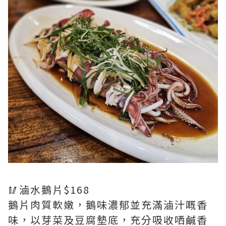
🥢滷水鵝片$168
鵝片肉質軟嫩，鵝味濃郁並充滿滷汁嘅香
味，以芽菜及豆腐墊底，充分吸收哂鹹香