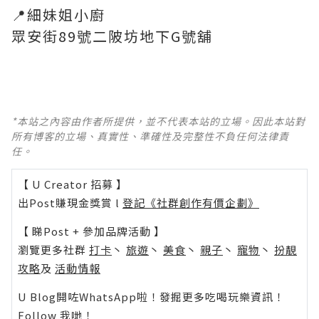
📍細妹姐小廚
眾安街89號二陂坊地下G號舖
*本站之內容由作者所提供，並不代表本站的立場。因此本站對
所有博客的立場、真實性、準確性及完整性不負任何法律責
任。
【 U Creator 招募 】
出Post賺現金獎賞 l
登記《社群創作有價企劃》
【 睇Post + 參加品牌活動 】
瀏覽更多社群
打卡
丶
旅遊
丶
美食
丶
親子
丶
寵物
丶
扮靚
攻略
及
活動情報
U Blog開咗WhatsApp啦！發掘更多吃喝玩樂資訊！
Follow 我哋
！