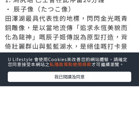
• 辰子像（たつこ像）
田澤湖最具代表性的地標，閃閃金光嘅青
銅雕像，是以當地流傳「追求永恆美貌而
化為龍神」嘅辰子姬傳說為原型打造，背
倚壯麗群山與藍藍湖水，是絕佳嘅打卡景
點。
U Lifestyle 會使用Cookies來改善您的網站體驗，請確定
您同意接受本網站之
私隱政策和使用條款
才可繼續瀏覽。
點擊圖片放大
我已閱讀及同意
• 浮木神社（漢槎宮）
鄰近辰子像旁，小巧嘅社殿面向湖面，遠