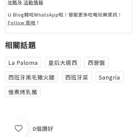
攻略
及
活動情報
U Blog開咗WhatsApp啦！發掘更多吃喝玩樂資訊！
Follow 我哋
！
相關話題
La Paloma
皇后大道西
西營盤
西班牙黑毛豬火腿
西班牙菜
Sangria
慢煮烤乳豬
0個讚好