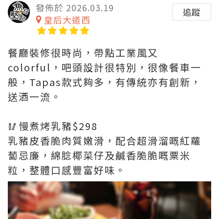
發佈於 2026.03.19
追蹤
皇后大道西
餐廳裝修很時尚，帶點工業風又
colorful，吧頭設計很特別，很像餐車一
般，Tapas款式夠多，有傳統亦有創新，
送酒一流。
🥢慢煮烤乳豬$298
乳豬皮香脆肉質嫩滑，配合超滑溜嘅紅蘿
蔔忌廉，綿腍椰菜仔及鹹香脆脆嘅粟米
粒，整體口感豐富好味。