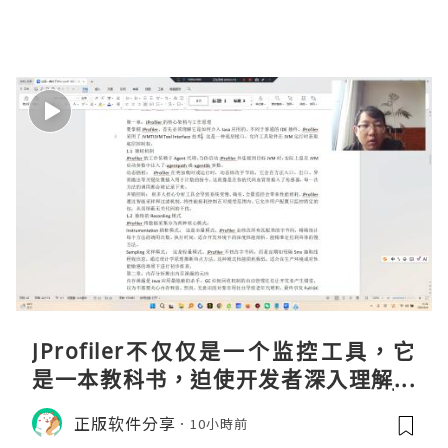
JProfiler不仅仅是一个监控工具，它
是一本教科书，迫使开发者深入理解JV
M的内存模型、垃圾回收机制和并发原
正版软件分享
10小時前
理。通过直观的可视化数据，它将抽象