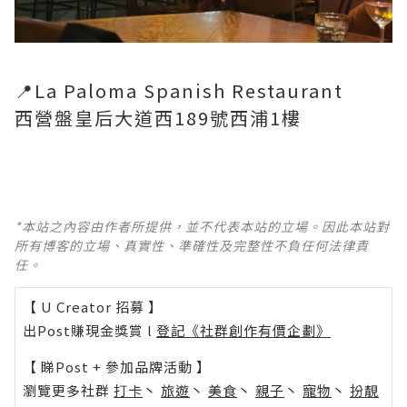
📍La Paloma Spanish Restaurant
西營盤皇后大道西189號西浦1樓
*本站之內容由作者所提供，並不代表本站的立場。因此本站對
所有博客的立場、真實性、準確性及完整性不負任何法律責
任。
【 U Creator 招募 】
出Post賺現金獎賞 l
登記《社群創作有價企劃》
【 睇Post + 參加品牌活動 】
瀏覽更多社群
打卡
丶
旅遊
丶
美食
丶
親子
丶
寵物
丶
扮靚