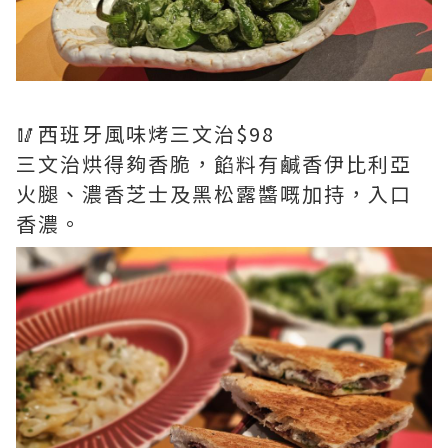
🥢西班牙風味烤三文治$98
三文治烘得夠香脆，餡料有鹹香伊比利亞
火腿、濃香芝士及黑松露醬嘅加持，入口
香濃。