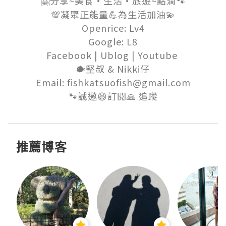
🤗分享~美食•生活•旅遊~點滴🐾

💯凝聚正能量💪為生活加油💫

Openrice: Lv4

Google: L8

Facebook | Ublog | Youtube 

🐡堅叔 & Nikki仔

Email: fishkatsuofish@gmail.com

🐾誠邀😆訂閱🙏 追蹤
推薦博客