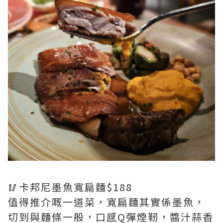
🥢卡邦尼墨魚寬扁麵$188
值得推介嘅一道菜，寬扁麵其實係墨魚，
切到與麵條一般，口感Q彈煙靭，醬汁蒜香