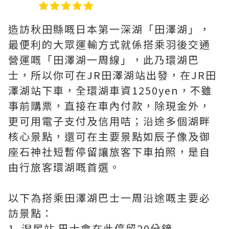
造訪秋田縣嘅日本第一深湖「田澤湖」，
最便利的大眾運輸方式就係搭乘羽後交通
營運嘅「田澤湖一周線」，此乃環湖巴
士，所以你可在JR田澤湖站出發，在JR田
澤湖站下車，全環湖車資1250yen，不雖
事前購票，直接在車內付款，除現金外，
更可用電子支付及信用咭；沿途多個湖畔
核心景點，還可在主要景點如辰子像及御
座石神社短暫停留讓旅客下車拍照，是自
由行旅客環湖嘅首選。
以下為搭乘田澤湖巴士一周沿途嘅主要必
訪景點：
1. 潟尻站 巴士會在此停留20分鐘