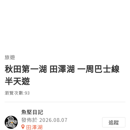
的性能问题具象化为代码行号。对于一
名追求卓越的Java
旅遊
秋田第一湖 田澤湖 一周巴士線
半天遊
瀏覽次數:93
魚堅日記
發佈於 2026.08.07
追蹤
田澤湖