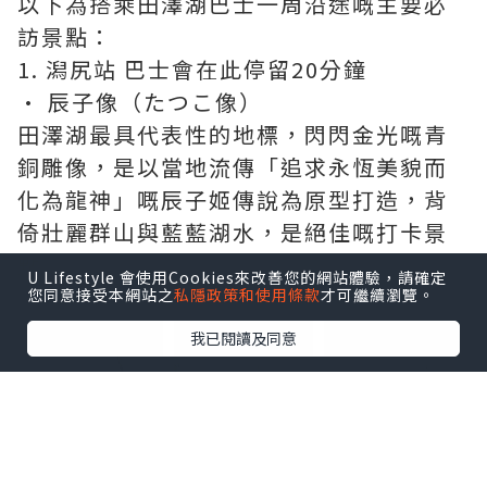
以下為搭乘田澤湖巴士一周沿途嘅主要必
訪景點：
1. 潟尻站 巴士會在此停留20分鐘
• 辰子像（たつこ像）
田澤湖最具代表性的地標，閃閃金光嘅青
銅雕像，是以當地流傳「追求永恆美貌而
化為龍神」嘅辰子姬傳說為原型打造，背
倚壯麗群山與藍藍湖水，是絕佳嘅打卡景
點。
U Lifestyle 會使用Cookies來改善您的網站體驗，請確定
您同意接受本網站之
私隱政策和使用條款
才可繼續瀏覽。
點擊圖片放大
我已閱讀及同意