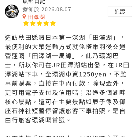
魚堅日記
發佈於 2026.08.07
追蹤
田澤湖
造訪秋田縣嘅日本第一深湖「田澤湖」，
最便利的大眾運輸方式就係搭乘羽後交通
營運嘅「田澤湖一周線」，此乃環湖巴
士，所以你可在JR田澤湖站出發，在JR田
澤湖站下車，全環湖車資1250yen，不雖
事前購票，直接在車內付款，除現金外，
更可用電子支付及信用咭；沿途多個湖畔
核心景點，還可在主要景點如辰子像及御
座石神社短暫停留讓旅客下車拍照，是自
由行旅客環湖嘅首選。