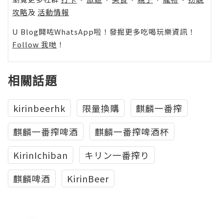
攻略
及
活動情報
U Blog開咗WhatsApp啦！發掘更多吃喝玩樂資訊！
Follow 我哋
！
相關話題
kirinbeerhk
限量換購
麒麟一番搾
麒麟一番搾啤酒
麒麟一番搾啤酒杯
KirinIchiban
キリン一番搾り
麒麟啤酒
KirinBeer