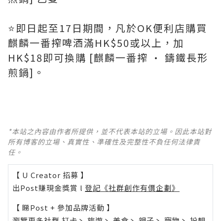
⭐️即日起至17日期間，凡於OK便利店購買
麒麟一番搾啤酒滿HK$50或以上，加
HK$18即可換購 [麒麟一番搾 • 鑄鐵長形
煎鍋]。
*本站之內容由作者所提供，並不代表本站的立場。因此本站對
所有博客的立場、真實性、準確性及完整性不負任何法律責
任。
【 U Creator 招募 】
出Post賺現金獎賞 l
登記《社群創作有價企劃》
【 睇Post + 參加品牌活動 】
瀏覽更多社群
打卡
丶
旅遊
丶
美食
丶
親子
丶
寵物
丶
扮靚