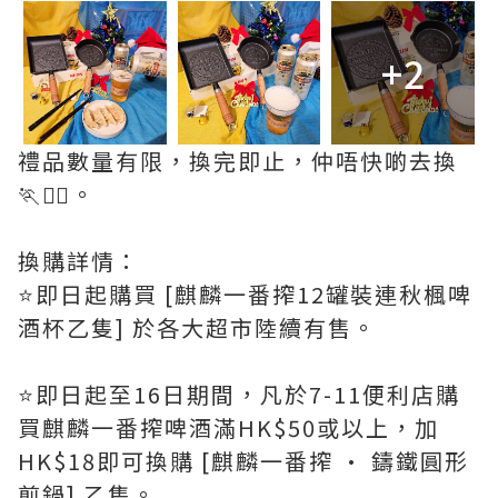
+2
禮品數量有限，換完即止，仲唔快啲去換
🏃🏃‍♂️。
換購詳情：
⭐️即日起購買 [麒麟一番搾12罐裝連秋楓啤
酒杯乙隻] 於各大超市陸續有售。
⭐️即日起至16日期間，凡於7-11便利店購
買麒麟一番搾啤酒滿HK$50或以上，加
HK$18即可換購 [麒麟一番搾 • 鑄鐵圓形
煎鍋] 乙隻。