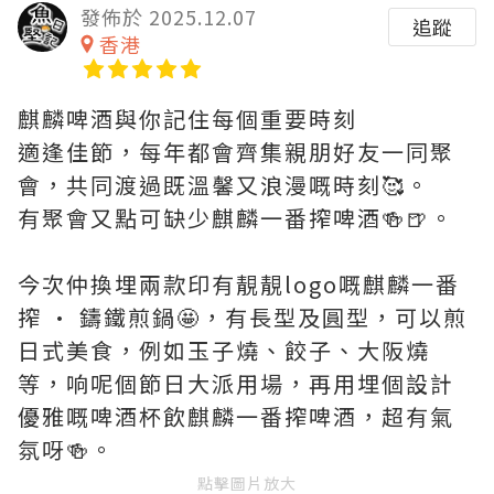
發佈於 2025.12.07
追蹤
香港
麒麟啤酒與你記住每個重要時刻
適逢佳節，每年都會齊集親朋好友一同聚
會，共同渡過既溫馨又浪漫嘅時刻🥰。
有聚會又點可缺少麒麟一番搾啤酒🍻🍺。
今次仲換埋兩款印有靚靚logo嘅麒麟一番
搾 • 鑄鐵煎鍋🤩，有長型及圓型，可以煎
日式美食，例如玉子燒、餃子、大阪燒
等，响呢個節日大派用場，再用埋個設計
優雅嘅啤酒杯飲麒麟一番搾啤酒，超有氣
氛呀🍻。
點擊圖片放大