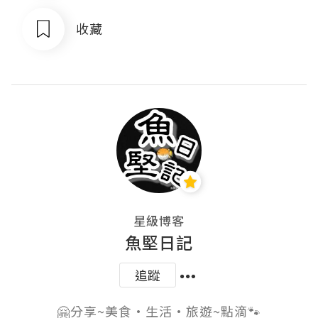
收藏
星級博客
魚堅日記
追蹤
🤗分享~美食•生活•旅遊~點滴🐾
