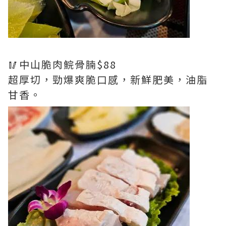
🥢中山脆肉鯇骨腩$88
超厚切，勁爆爽脆口感，新鮮肥美，油脂
甘香。