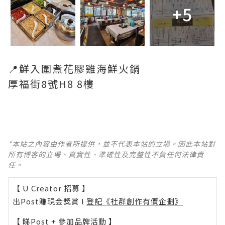
+5
📍鮮入圍煮花膠雞海鮮火鍋
厚福街8號H8 8樓
*本站之內容由作者所提供，並不代表本站的立場。因此本站對
所有博客的立場、真實性、準確性及完整性不負任何法律責
任。
【 U Creator 招募 】
出Post賺現金獎賞 l
登記《社群創作有價企劃》
【 睇Post + 參加品牌活動 】