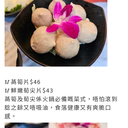
🥢萵筍片$46
🥢鮮嫩荀尖片$43
萵筍及荀尖係火鍋必備嘅菜式，唔怕滾到
腍之餘又唔吸油，食落健康又有爽脆口
感。