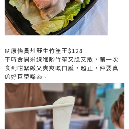
🥢原條貴州野生竹笙王$128
平時食開米線嗰啲竹笙又腍又散，第一次
食到咁緊緻又爽爽嘅口感，超正，仲要真
係好巨型㗎👍。