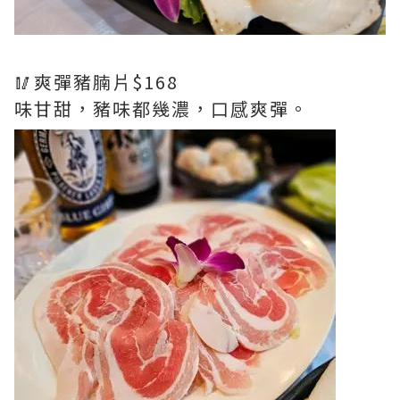
🥢爽彈豬腩片$168
味甘甜，豬味都幾濃，口感爽彈。