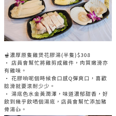
🫕濃厚原隻雞煲花膠湯(半隻)$308
• 店員會幫忙將雞剪成雞件，肉質嫩滑亦
有雞味。
• 花膠响呢個時候食口感Q彈爽口，喜歡
腍滑就要滾耐少少。
• 湯底色水金黃潤澤，味道濃郁甜香，好
飲到幾乎飲哂個湯底，店員會幫忙添加豬
骨湯👍。