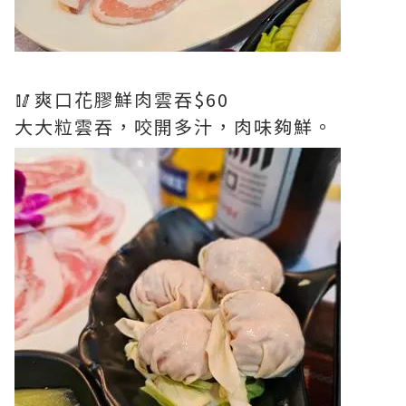
🥢爽口花膠鮮肉雲吞$60
大大粒雲吞，咬開多汁，肉味夠鮮。