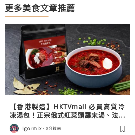
更多美食文章推薦
【香港製造】HKTVmall 必買高質冷
凍湯包！正宗俄式紅菜頭羅宋湯、法式
龍蝦濃湯與生酮膠原蛋白骨頭湯全攻略
Igormix
8分鐘前