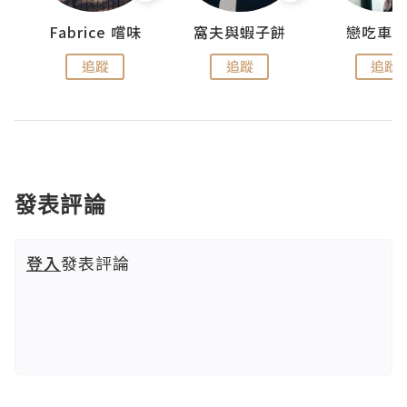
Fabrice 嚐味
窩夫與蝦子餅
戀吃車
追蹤
追蹤
追蹤
發表評論
登入
發表評論