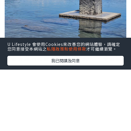
U Lifestyle 會使用Cookies來改善您的網站體驗，請確定
您同意接受本網站之
私隱政策和使用條款
才可繼續瀏覽。
民宿充滿昭和風，建於昭和30年，整個氛
我已閱讀及同意
圍古樸寧靜，令人心情放鬆。
點擊圖片放大
+4
部屋全室為榻榻米，可席地而坐，房內有