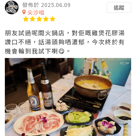
發佈於 2025.06.09
追蹤
尖沙咀
朋友試過呢間火鍋店，對佢嘅雞煲花膠湯
讚口不絕，話湯頭夠哂濃郁，今次終於有
機會輪到我試下喇😋。