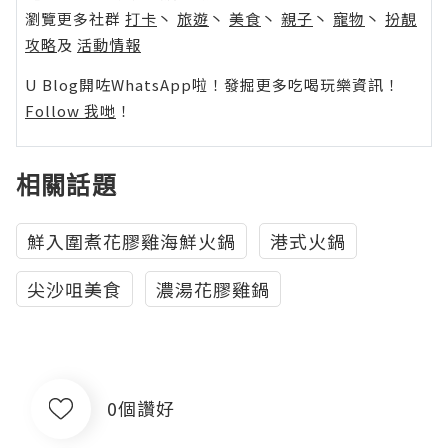
瀏覽更多社群
打卡
丶
旅遊
丶
美食
丶
親子
丶
寵物
丶
扮靚
攻略
及
活動情報
U Blog開咗WhatsApp啦！發掘更多吃喝玩樂資訊！
Follow 我哋
！
相關話題
鮮入圍煮花膠雞海鮮火鍋
港式火鍋
尖沙咀美食
濃湯花膠雞鍋
0個讚好