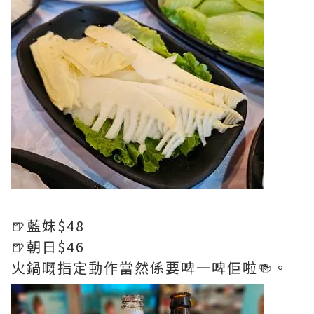
🍺藍妹$48
🍺朝日$46
火鍋嘅指定動作當然係要啤一啤佢啦🍻。