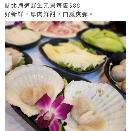
🥢北海道野生元貝每隻$88
好新鮮，厚肉鮮甜，口感爽彈。