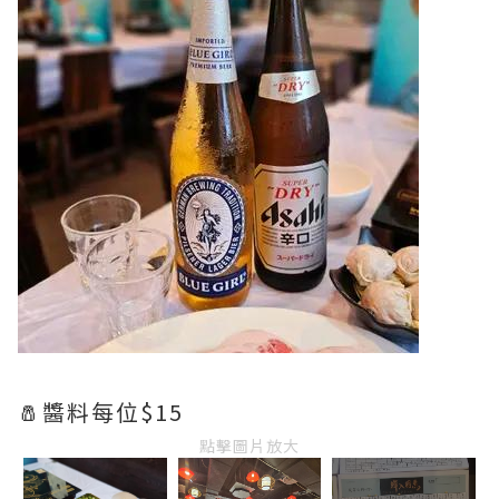
🧂醬料每位$15
點擊圖片放大