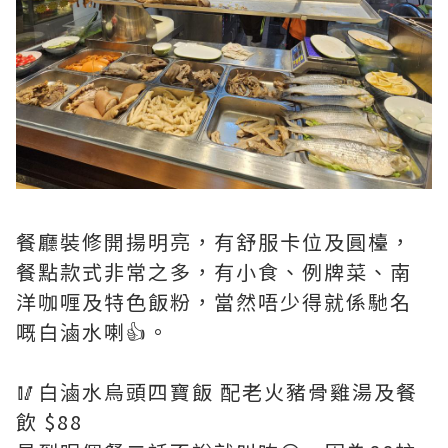
餐廳裝修開揚明亮，有舒服卡位及圓檯，
餐點款式非常之多，有小食、例牌菜、南
洋咖喱及特色飯粉，當然唔少得就係馳名
嘅白滷水喇👍。
🥢白滷水烏頭四寶飯 配老火豬骨雞湯及餐
飲 $88