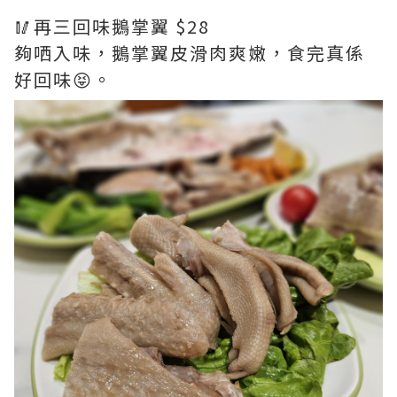
🥢再三回味鵝掌翼 $28
夠哂入味，鵝掌翼皮滑肉爽嫩，食完真係
好回味😝。