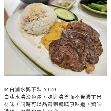
🥢白滷水鵝下裝 $120
白滷水清淡色澤，味道清香而不帶濃重藥
材味，同時可以品嘗到鵝嘅原味道，鵝味