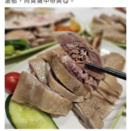
濃郁，肉質嫩中帶爽😋。