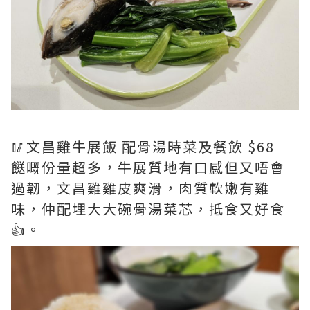
🥢文昌雞牛展飯 配骨湯時菜及餐飲 $68
餸嘅份量超多，牛展質地有口感但又唔會
過韌，文昌雞雞皮爽滑，肉質軟嫩有雞
味，仲配埋大大碗骨湯菜芯，抵食又好食
👍。