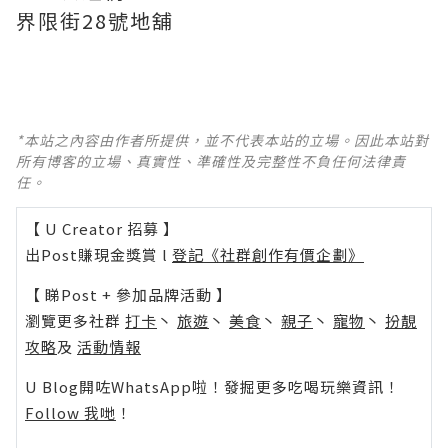
界限街28號地舖
*本站之內容由作者所提供，並不代表本站的立場。因此本站對
所有博客的立場、真實性、準確性及完整性不負任何法律責
任。
【 U Creator 招募 】
出Post賺現金獎賞 l
登記《社群創作有價企劃》
【 睇Post + 參加品牌活動 】
瀏覽更多社群
打卡
丶
旅遊
丶
美食
丶
親子
丶
寵物
丶
扮靚
攻略
及
活動情報
U Blog開咗WhatsApp啦！發掘更多吃喝玩樂資訊！
Follow 我哋
！