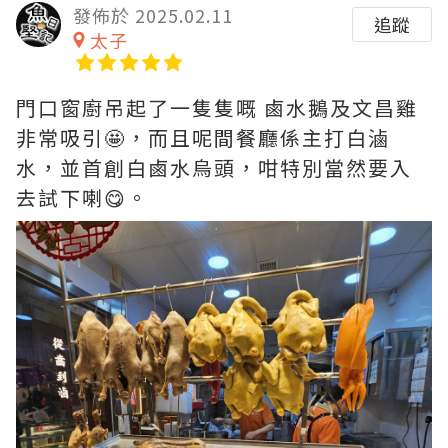
發佈於 2025.02.11
追蹤
太子
門口窗廚吊起了一隻隻嘅 鹵水鵝及文昌雞
非常吸引🤩，而且呢間餐廳係主打白滷
水，並首創白鹵水烏頭，咁特別當然要入
去試下喇😋。