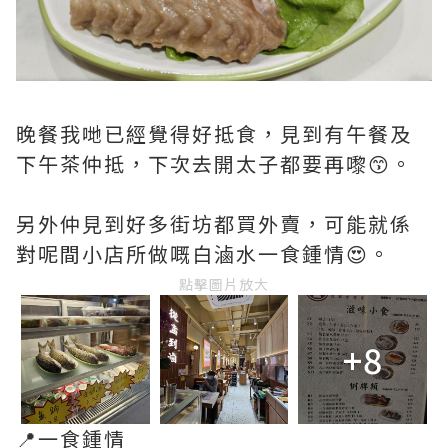
晚餐我哋已經覺得好抵食，見到有午餐及
下午茶仲抵，下次去開太子都要再嚟😙。
另外仲見到好多街坊都買外賣，可能就係
對呢間小店所做嘅白滷水一食鍾情😍。
點擊圖片放大
+8
📍一食鍾情