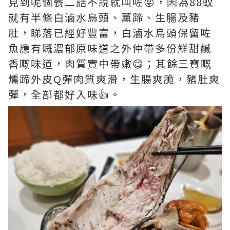
見到呢個餐二話不說就叫咗😝，因為88蚊
就有半條白滷水烏頭、薰蹄、生腸及豬
肚，睇落已經好豐富，白滷水烏頭保留咗
魚應有嘅濃郁原味道之外仲帶多份鮮甜鹹
香嘅味道，肉質實中帶嫩😋；其餘三寶嘅
燻蹄外皮Q彈肉質爽滑，生腸爽脆，豬肚爽
彈，全部都好入味👍。