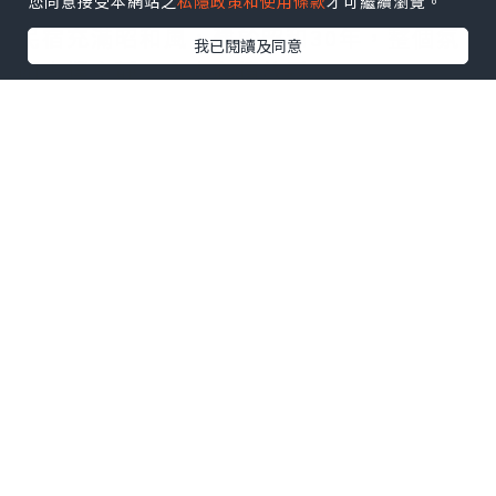
您同意接受本網站之
私隱政策和使用條款
才可繼續瀏覽。
民宿充滿昭和風，建於昭和30年，整個氛
我已閱讀及同意
圍古樸寧靜，令人心情放鬆。
點擊圖片放大
+4
部屋全室為榻榻米，可席地而坐，房內有
綠茶供應，可泡個香茶嘆下，而房外亦有
供應冷熱水；浴室、洗手間及洗面所皆共
用，不過都非常乾淨。
點擊圖片放大