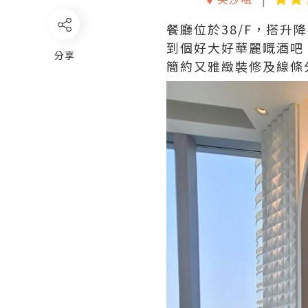
餐廳位於38/F，搭升
到個好大好華麗嘅酒吧
分享
簡約又雅緻裝修及線條分明