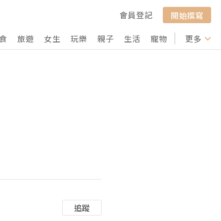
會員登記
開始撰寫
食
旅遊
女生
玩樂
親子
生活
寵物
行山
更多
打卡
追蹤