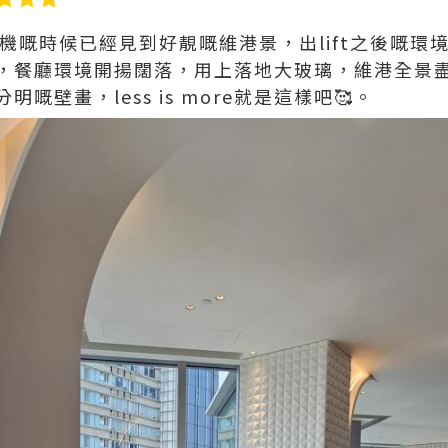
降機嘅時候已經見到好靚嘅維港景，出lift之後嘅
，餐廳環境開揚闊落，用上落地大玻璃，維港全景
嘅壁畫，less is more就是這樣吧🥰。