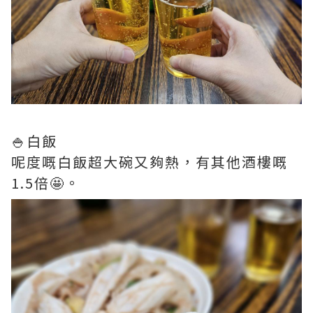
🍚白飯
呢度嘅白飯超大碗又夠熱，有其他酒樓嘅
1.5倍🤩。