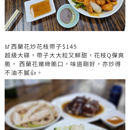
🥢西蘭花炒花枝帶子$145
超級大碟，帶子大大粒又鮮甜，花枝Q彈爽
脆， 西蘭花嫩綠脆口，味道剛好，亦炒得
不油不膩👍。