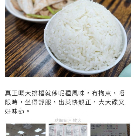
真正嘅大排檔就係呢種風味，冇拘束，唔
限時，坐得舒服，出菜快靚正，大大碟又
好味👍。
點擊圖片放大