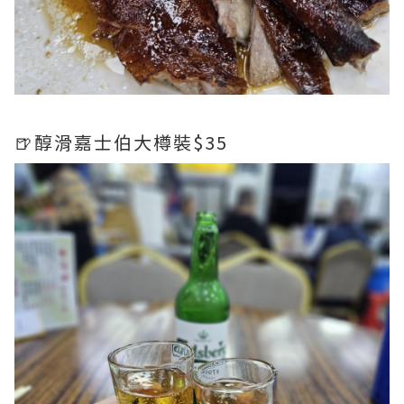
🍺醇滑嘉士伯大樽裝$35