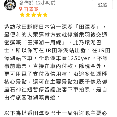
發佈於 12小時前
追蹤
田澤湖
造訪秋田縣嘅日本第一深湖「田澤湖」，
最便利的大眾運輸方式就係搭乘羽後交通
營運嘅「田澤湖一周線」，此乃環湖巴
士，所以你可在JR田澤湖站出發，在JR田
澤湖站下車，全環湖車資1250yen，不雖
事前購票，直接在車內付款，除現金外，
更可用電子支付及信用咭；沿途多個湖畔
核心景點，還可在主要景點如辰子像及御
座石神社短暫停留讓旅客下車拍照，是自
由行旅客環湖嘅首選。
以下為搭乘田澤湖巴士一周沿途嘅主要必