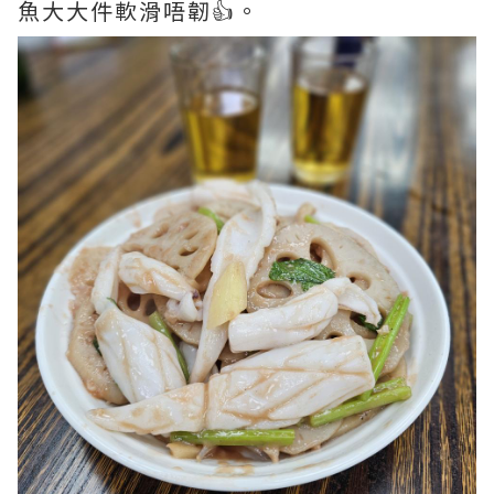
魚大大件軟滑唔韌👍。