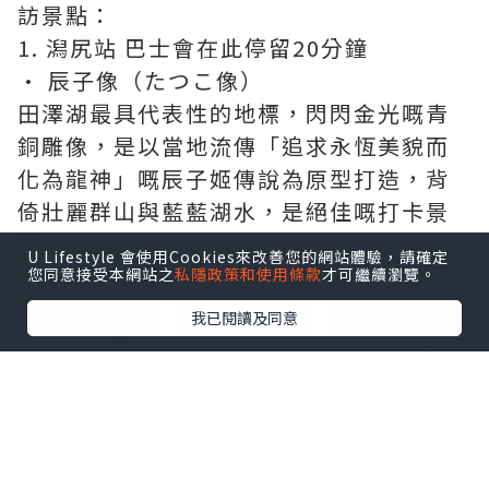
訪景點：
1. 潟尻站 巴士會在此停留20分鐘
• 辰子像（たつこ像）
田澤湖最具代表性的地標，閃閃金光嘅青
銅雕像，是以當地流傳「追求永恆美貌而
化為龍神」嘅辰子姬傳說為原型打造，背
倚壯麗群山與藍藍湖水，是絕佳嘅打卡景
點。
U Lifestyle 會使用Cookies來改善您的網站體驗，請確定
您同意接受本網站之
私隱政策和使用條款
才可繼續瀏覽。
點擊圖片放大
我已閱讀及同意
• 浮木神社（漢槎宮）