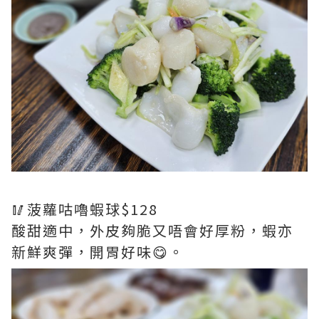
🥢菠蘿咕嚕蝦球$128
酸甜適中，外皮夠脆又唔會好厚粉，蝦亦
新鮮爽彈，開胃好味😋。