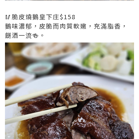
🥢脆皮燒鵝皇下庄$158
鵝味濃郁，皮脆而肉質軟嫩，充滿脂香，
餸酒一流🍻。