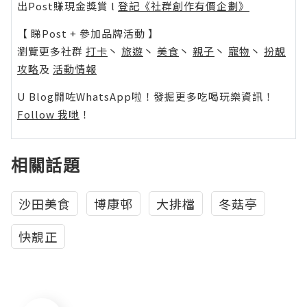
出Post賺現金獎賞 l
登記《社群創作有價企劃》
【 睇Post + 參加品牌活動 】
瀏覽更多社群
打卡
丶
旅遊
丶
美食
丶
親子
丶
寵物
丶
扮靚
攻略
及
活動情報
U Blog開咗WhatsApp啦！發掘更多吃喝玩樂資訊！
Follow 我哋
！
相關話題
沙田美食
博康邨
大排檔
冬菇亭
快靚正