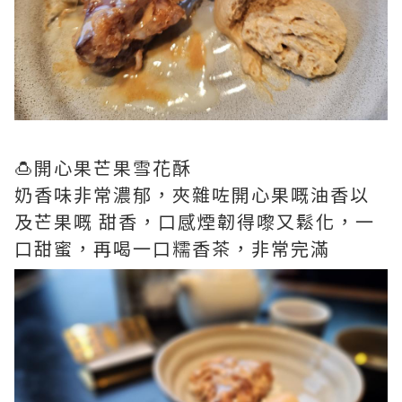
🍮開心果芒果雪花酥
奶香味非常濃郁，夾雜咗開心果嘅油香以
及芒果嘅 甜香，口感煙韌得嚟又鬆化，一
口甜蜜，再喝一口糯香茶，非常完滿