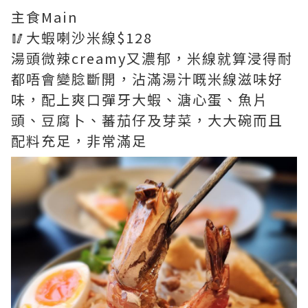
主食Main
🥢大蝦喇沙米線$128
湯頭微辣creamy又濃郁，米線就算浸得耐
都唔會變腍斷開，沾滿湯汁嘅米線滋味好
味，配上爽口彈牙大蝦、溏心蛋、魚片
頭、豆腐卜、蕃茄仔及芽菜，大大碗而且
配料充足，非常滿足