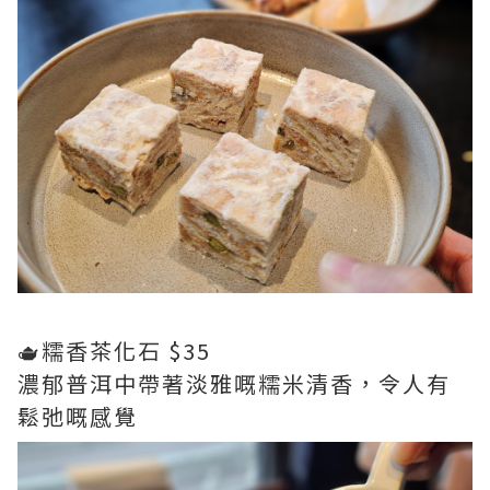
🫖糯香茶化石 $35
濃郁普洱中帶著淡雅嘅糯米清香，令人有
鬆弛嘅感覺