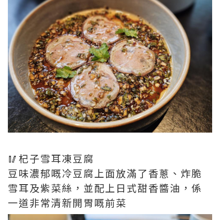
🥢杞子雪耳凍豆腐
豆味濃郁嘅冷豆腐上面放滿了香蔥、炸脆
雪耳及紫菜絲，並配上日式甜香醬油，係
一道非常清新開胃嘅前菜