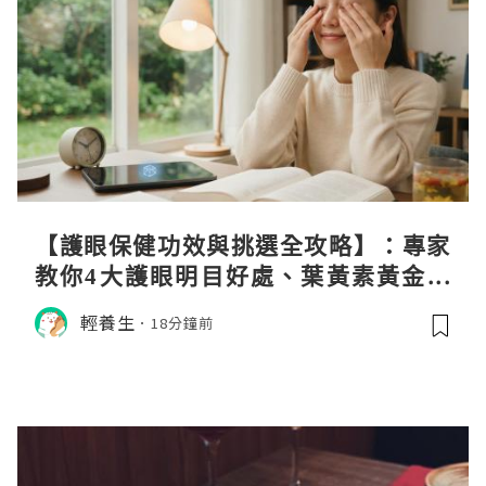
【護眼保健功效與挑選全攻略】：專家
教你4大護眼明目好處、葉黃素黃金比
例與挑選秘訣
輕養生
18分鐘前