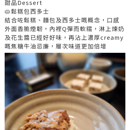
甜品Dessert
🥧鬆糕包西多士
結合咗鬆糕、麵包及西多士嘅概念，口感
外面香脆煙韌，內裡Q彈而軟糯，淋上煉奶
及花生醬已經好好味，再沾上濃厚creamy
嘅焦糖牛油忌廉，層次味道更加倍增