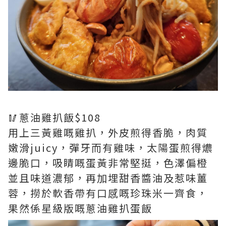
🥢蔥油雞扒飯$108
用上三黃雞嘅雞扒，外皮煎得香脆，肉質
嫩滑juicy，彈牙而有雞味，太陽蛋煎得燶
邊脆口，吸睛嘅蛋黃非常堅挺，色澤偏橙
並且味道濃郁，再加埋甜香醬油及惹味薑
蓉，撈於軟香帶有口感嘅珍珠米一齊食，
果然係星級版嘅蔥油雞扒蛋飯