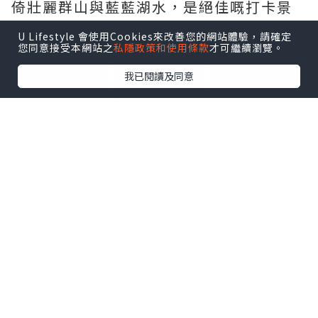
倚壯麗群山與藍藍湖水，是絕佳嘅打卡景
點。
U Lifestyle 會使用Cookies來改善您的網站體驗，請確定
您同意接受本網站之
私隱政策和使用條款
才可繼續瀏覽。
點擊圖片放大
我已閱讀及同意
• 浮木神社（漢槎宮）
鄰近辰子像旁，小巧嘅社殿面向湖面，遠
看宛如漂浮在水面上，係祈求良緣與戀愛
運嘅熱門能量景點。
點擊圖片放大