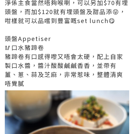
淨係主食當然唔夠喉喇，可以另加$70有埋
頭盤，而加$120就有埋頭盤及甜品添😝，
咁樣就可以品嚐到豐富嘅set lunch😋
頭盤Appetiser
🥢口水豬蹄卷
豬蹄卷有口感得嚟又唔會太硬，配上自家
製口水醬，醬汁酸酸鹹鹹香香，並帶有
薑、蔥、蒜及芝麻，非常惹味，整體清爽
唔覺膩