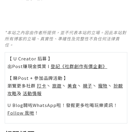
*本站之內容由作者所提供，並不代表本站的立場。因此本站對
所有博客的立場、真實性、準確性及完整性不負任何法律責
任。
【 U Creator 招募 】
出Post賺現金獎賞 l
登記《社群創作有價企劃》
【 睇Post + 參加品牌活動 】
瀏覽更多社群
打卡
丶
旅遊
丶
美食
丶
親子
丶
寵物
丶
扮靚
攻略
及
活動情報
U Blog開咗WhatsApp啦！發掘更多吃喝玩樂資訊！
Follow 我哋
！