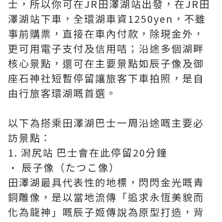
士，所以你可在JR田澤湖站出發，在JR田
澤湖站下車，全環湖車資1250yen，不雖
事前購票，直接在車內付款，除現金外，
更可用電子支付及信用咭；沿途多個湖畔
核心景點，還可在主要景點如辰子像及御
座石神社短暫停留讓旅客下車拍照，是自
由行旅客環湖嘅首選。
以下為搭乘田澤湖巴士一周沿途嘅主要必
訪景點：
1. 潟尻站 巴士會在此停留20分鐘
• 辰子像（たつこ像）
田澤湖最具代表性的地標，閃閃金光嘅青
銅雕像，是以當地流傳「追求永恆美貌而
化為龍神」嘅辰子姬傳說為原型打造，背