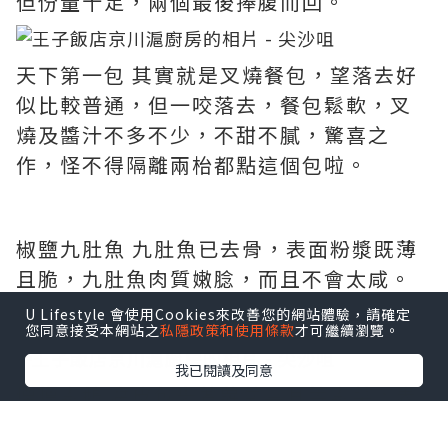
但份量十足，兩個最後捧腹而回。
天下第一包 其實就是叉燒餐包，望落去好
似比較普通，但一咬落去，餐包鬆軟，叉
燒及醬汁不多不少，不甜不膩，驚喜之
作，怪不得隔離兩枱都點這個包啦。
椒鹽九肚魚 九肚魚已去骨，表面粉漿既薄
且脆，九肚魚肉質嫩腍，而且不會太咸。
U Lifestyle 會使用Cookies來改善您的網站體驗，請確定
您同意接受本網站之
私隱政策和使用條款
才可繼續瀏覽。
我已閱讀及同意
煙燻素鵝 腐皮包裹著蘿蔔雲耳等素菜，表