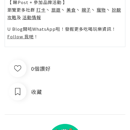
【 睇Post + 參加品牌活動 】
瀏覽更多社群
打卡
丶
旅遊
丶
美食
丶
親子
丶
寵物
丶
扮靚
攻略
及
活動情報
U Blog開咗WhatsApp啦！發掘更多吃喝玩樂資訊！
Follow 我哋
！
0個讚好
收藏