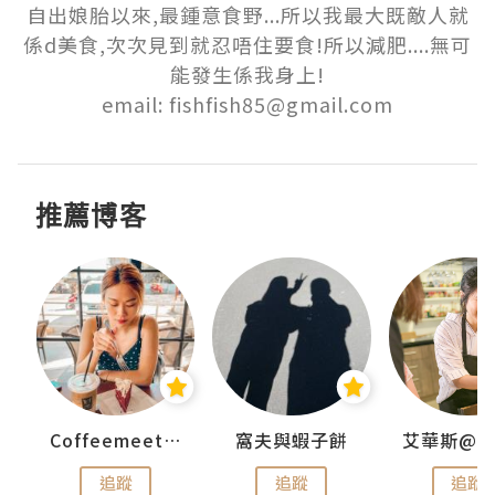
自出娘胎以來,最鍾意食野...所以我最大既敵人就
係d美食,次次見到就忍唔住要食!所以減肥....無可
能發生係我身上!

email: fishfish85@gmail.com
推薦博客
Coffeemeetjojo
窩夫與蝦子餅
追蹤
追蹤
追蹤