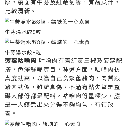
厚，裏面有牛蒡及紅蘿蔔等，有蔬菜汁，
比較清新。
牛蒡湯水餃8粒
牛蒡湯水餃8粒
菠蘿咕嚕肉
咕嚕肉有青紅黃三椒及菠蘿配
搭，色澤鮮艷奪目，味道方面，咕嚕肉彷
真度勁高，以為自己食緊舊豬肉，肉質跟
豬肉勁似，難辦真偽。不過有點失望是整
碟大部份都是配料，咕嚕肉份量極少，應
是一大鑊煮出來分得不夠均勻，有待改
善。