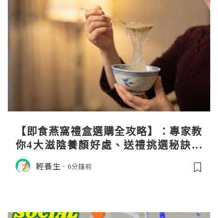
【即食燕窩禮盒選購全攻略】：專家教
你4大滋陰養顏好處、送禮挑選秘訣與
日常食用心得
輕養生
6分鐘前