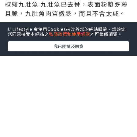
椒鹽九肚魚 九肚魚已去骨，表面粉漿既薄
且脆，九肚魚肉質嫩腍，而且不會太咸。
U Lifestyle 會使用Cookies來改善您的網站體驗，請確定
您同意接受本網站之
私隱政策和使用條款
才可繼續瀏覽。
我已閱讀及同意
煙燻素鵝 腐皮包裹著蘿蔔雲耳等素菜，表
面沾上了一層蠔汁，簡單健康又好味。
西班牙黑毛豬叉燒 叉燒厚切成大半寸厚，
顏色較深色，豬肉味濃郁，而且取自半肥
瘦部位，雖然有油膏但咬入口完全唔覺得
油膩，反而有豬肉甘香，肉質嫩腍。