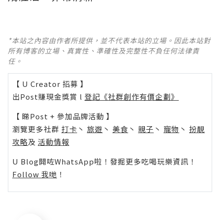
*本站之內容由作者所提供，並不代表本站的立場。因此本站對
所有博客的立場、真實性、準確性及完整性不負任何法律責
任。
【 U Creator 招募 】
出Post賺現金獎賞 l
登記《社群創作有價企劃》
【 睇Post + 參加品牌活動 】
瀏覽更多社群
打卡
丶
旅遊
丶
美食
丶
親子
丶
寵物
丶
扮靚
攻略
及
活動情報
U Blog開咗WhatsApp啦！發掘更多吃喝玩樂資訊！
Follow 我哋
！