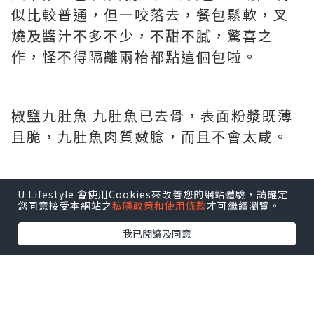
天下第一包 其實就是叉燒餐包，望落去好
似比較普通，但一咬落去，餐包鬆軟，叉
燒及醬汁不多不少，不甜不膩，驚喜之
作，怪不得隔離兩枱都點這個包啦。
椒鹽九肚魚 九肚魚已去骨，表面粉漿既薄
且脆，九肚魚肉質嫩腍，而且不會太咸。
U Lifestyle 會使用Cookies來改善您的網站體驗，請確定
您同意接受本網站之
私隱政策和使用條款
才可繼續瀏覽。
我已閱讀及同意
煙燻素鵝 腐皮包裹著蘿蔔雲耳等素菜，表
面沾上了一層蠔汁，簡單健康又好味。