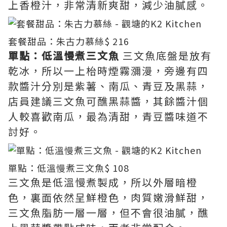
上香橙汁，非常清新爽甜，減少油膩感。
套餐甜品：朱古力慕絲
$ 216
單點：低溫慢煮三文魚
三文魚底盤是放有
乾冰，所以一上枱時煙霧瀰漫，旁邊有四
款醬汁分別是紫薯、南瓜、青豆及黑蒜，
店員建議三文魚可醮黑蒜醬，其餘醬汁個
人較喜歡南瓜，最為清甜，青豆醬味道不
討好。
單點：低溫慢煮三文魚
$ 108
三文魚是低溫慢煮製成，所以外層暗橙
色，裏面依然呈鮮橙色，肉質嫩滑鮮甜，
三文魚脂肪一層一層，但不會很油膩，醮