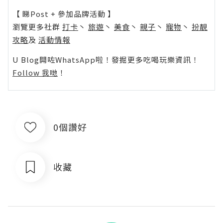
【 睇Post + 參加品牌活動 】
瀏覽更多社群
打卡
丶
旅遊
丶
美食
丶
親子
丶
寵物
丶
扮靚
攻略
及
活動情報
U Blog開咗WhatsApp啦！發掘更多吃喝玩樂資訊！
Follow 我哋
！
0個讚好
收藏