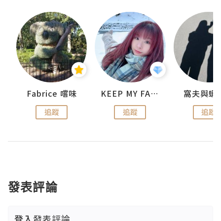
Fabrice 嚐味
KEEP MY FAITH
窩夫與蝦
追蹤
追蹤
追蹤
發表評論
登入
發表評論