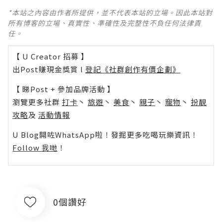
*本站之內容由作者所提供，並不代表本站的立場。因此本站對
所有博客的立場、真實性、準確性及完整性不負任何法律責
任。
【 U Creator 招募 】
出Post賺現金獎賞 l
登記《社群創作有價企劃》
【 睇Post + 參加品牌活動 】
瀏覽更多社群
打卡
丶
旅遊
丶
美食
丶
親子
丶
寵物
丶
扮靚
攻略
及
活動情報
U Blog開咗WhatsApp啦！發掘更多吃喝玩樂資訊！
Follow 我哋
！
0個讚好