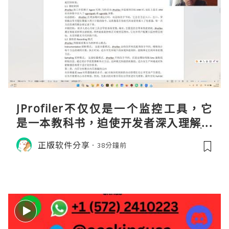
JProfiler不仅仅是一个监控工具，它
是一本教科书，迫使开发者深入理解JV
M的内存模型、垃圾回收机制和并发原
正版软件分享
38分鐘前
理。通过直观的可视化数据，它将抽象
的性能问题具象化为代码行号。对于一
名追求卓越的Java