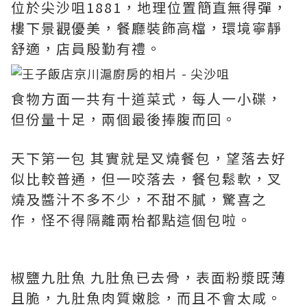
位於尖沙咀1881，地理位置簡直無得彈，
樓下景觀優美，餐廳裝飾高檔，環境寧靜
舒適，店員殷勤有禮。
食物方面一共有十道菜式，每人一小碟，
但份量十足，兩個最後捧腹而回。
天下第一包 其實就是叉燒餐包，望落去好
似比較普通，但一咬落去，餐包鬆軟，叉
燒及醬汁不多不少，不甜不膩，驚喜之
作，怪不得隔離兩枱都點這個包啦。
椒鹽九肚魚 九肚魚已去骨，表面粉漿既薄