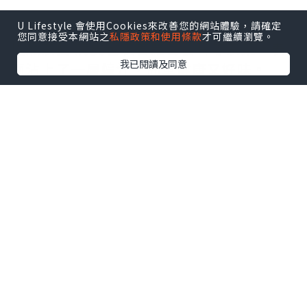
且脆，九肚魚肉質嫩腍，而且不會太咸。
U Lifestyle 會使用Cookies來改善您的網站體驗，請確定
您同意接受本網站之
私隱政策和使用條款
才可繼續瀏覽。
我已閱讀及同意
煙燻素鵝 腐皮包裹著蘿蔔雲耳等素菜，表
面沾上了一層蠔汁，簡單健康又好味。
西班牙黑毛豬叉燒 叉燒厚切成大半寸厚，
顏色較深色，豬肉味濃郁，而且取自半肥
瘦部位，雖然有油膏但咬入口完全唔覺得
油膩，反而有豬肉甘香，肉質嫩腍。
杏汁銀肺花膠湯 秋風起轉季時間，喉嚨開