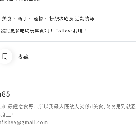
】
丶
美食
丶
親子
丶
寵物
丶
扮靚攻略
及
活動情報
p啦！發掘更多吃喝玩樂資訊！
Follow 我哋
！
收藏
h85
來,最鍾意食野...所以我最大既敵人就係d美食,次次見到就忍唔
上!

shfish85@gmail.com