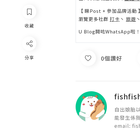
【 睇Post + 參加品牌活動 
瀏覽更多社群
打卡
丶
旅遊
收藏
U Blog開咗WhatsAp
0個讚好
分享
fishfis
自出娘胎以
能發生係我身
email: fi