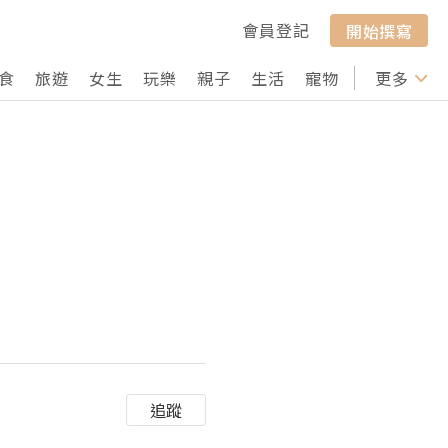
會員登記
開始撰寫
食
旅遊
女生
玩樂
親子
生活
寵物
行山
更多
打卡
追蹤