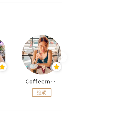
Coffeemeetjojo
艾華斯@鄭大小姐工房
追蹤
追蹤