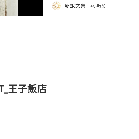
（星期三）在香港餐廳「鮨政 Black
新說文集
4小時前
晚宴
_TST_王子飯店