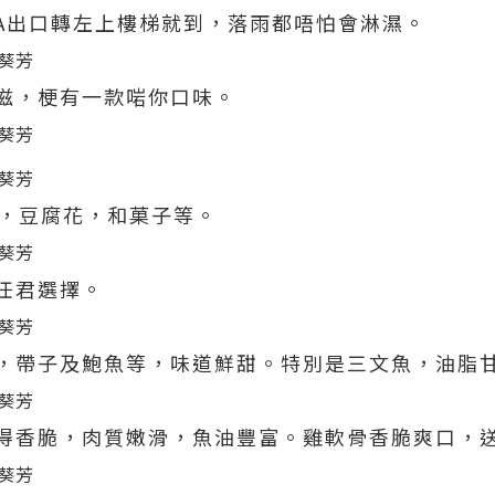
A出口轉左上樓梯就到，落雨都唔怕會淋濕。
滋，梗有一款啱你口味。
ake，豆腐花，和菓子等。
任君選擇。
，帶子及鮑魚等，味道鮮甜。特別是三文魚，油脂
得香脆，肉質嫩滑，魚油豐富。雞軟骨香脆爽口，