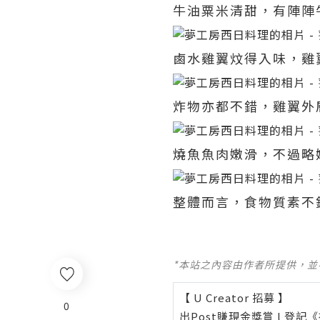
牛油粟米清甜，有陣陣
鹵水雞翼炆得入味，雞
炸物亦都不錯，雞翼外
燒魚魚肉嫩滑，不過略
整體而言，食物質素不
*本站之內容由作者所提供，
【 U Creator 招募 】
0
出Post賺現金獎賞 l
登記《