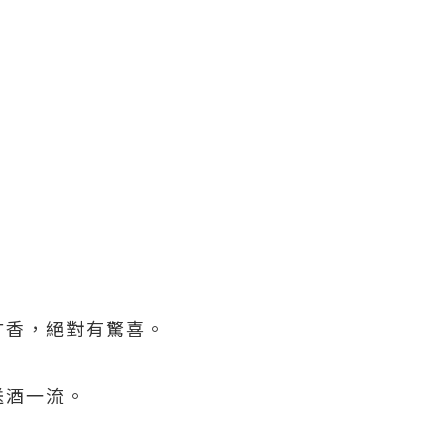
甘香，絕對有驚喜。
送酒一流。