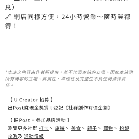
息）
🔗 網店同樣方便，24小時營業～隨時買都
得！
*本站之內容由作者所提供，並不代表本站的立場。因此本站對
所有博客的立場、真實性、準確性及完整性不負任何法律責
任。
【 U Creator 招募 】
出Post賺現金獎賞 l
登記《社群創作有價企劃》
【 睇Post + 參加品牌活動 】
瀏覽更多社群
打卡
丶
旅遊
丶
美食
丶
親子
丶
寵物
丶
扮靚
攻略
及
活動情報