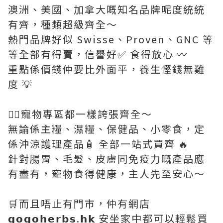
澳洲、美國、加拿大嘅知名品牌呢度統統
有齊，種類超級齊全～
熱門品牌好似 Swisse、Proven、GNC 等
等全部有得賣，信譽好✅ 食得放心 〰️
重點係價錢仲要比外面平，養生慳錢無難
度 💡
🐕‍🦺寵物專區都一樣誇張齊全～
無論係主糧、濕糧、保健品、小零食，定
係沖涼護理產品🧴 全部一站式買齊 🔥
針對腸胃、毛髮、皮膚同免疫力嘅產品應
有盡有，寵物食得健康，主人先至安心～
🛒而且唔止有門市，仲有網店
𝗴𝗼𝗴𝗼𝗵𝗲𝗿𝗯𝘀.𝗵𝗸 安坐家中都可以輕鬆買