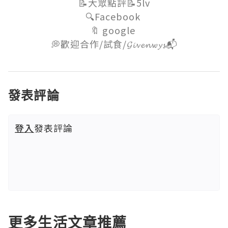
📝大眾點評📝5lv

🔍Facebook 

🔖 google 

💭歡迎合作/試食/𝓖𝓲𝓿𝓮𝓷𝔀𝔂𝓼📬
發表評論
登入
發表評論
更多生活文章推薦