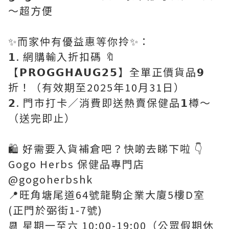
～超方便
✨而家仲有優益惠等你拎✨：
𝟭. 網購輸入折扣碼 🔖
【𝗣𝗥𝗢𝗚𝗚𝗛𝗔𝗨𝗚𝟮𝟱】全單正價貨品𝟵
折！（有效期至2025年10月31日）
𝟮. 門市打卡／消費即送熱賣保健品𝟭樽～
（送完即止）
🛍️ 好需要入貨補倉吧？快啲去睇下啦 👇
Gogo Herbs 保健品專門店
@gogoherbshk
📍旺角塘尾道64號龍駒企業大廈5樓D室
(正門於弼街1-7號)
📆 星期一至六 10:00-19:00（公眾假期休