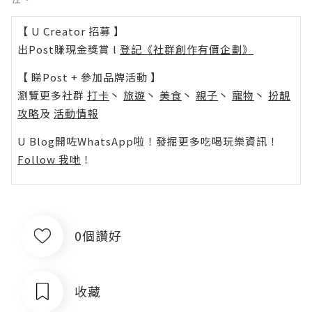
【 U Creator 招募 】
出Post賺現金獎賞 l
登記《社群創作有價企劃》
【 睇Post + 參加品牌活動 】
瀏覽更多社群
打卡
丶
旅遊
丶
美食
丶
親子
丶
寵物
丶
扮靚
攻略
及
活動情報
U Blog開咗WhatsApp啦！發掘更多吃喝玩樂資訊！
Follow 我哋
！
0個讚好
收藏