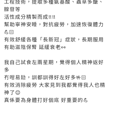
工程技術，提取多種氨基酸、蟲草多醣、
腺苷等
活性成分精製而成‼️‼️
幫助寧神安睡，對抗疲勞，加速恢復體力
💪🏻
有效舒緩各種「長新冠」症狀，長期服用
有助滋陰保腎 延緩衰老👀
我自己試食左兩星期，覺得個人精神返好
多
冇咁易攰，訓都訓得好左好多🤟🏻
有效消除疲勞 大家見到我都覺得我人也精
神了😌
真係要為身體打好個底 好重要的💪