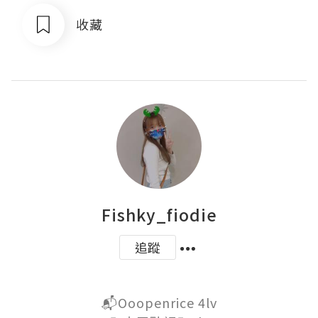
收藏
Fishky_fiodie
追蹤
📬Ooopenrice 4lv
