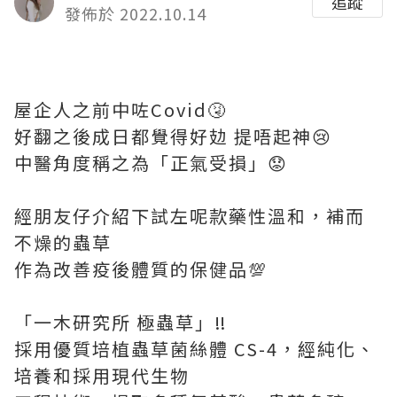
追蹤
發佈於 2022.10.14
屋企人之前中咗Covid🤧
好翻之後成日都覺得好攰 提唔起神😢
中醫角度稱之為「正氣受損」😟
經朋友仔介紹下試左呢款藥性溫和，補而
不燥的蟲草
作為改善疫後體質的保健品💯
「一木研究所 極蟲草」‼️
採用優質培植蟲草菌絲體 CS-4，經純化、
培養和採用現代生物