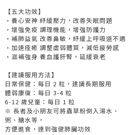
【五大功效】
•養心安神 紓緩壓力，改善失眠問題
•增強免疫 調理機能，增強防護力
•補肺益氣 改善鼻敏，紓緩上呼吸道不適
•加速痊癒 調整虛弱體質，減低疲勞感
•滋補強身 養血護肝腎，延緩衰老
【建議服用方法】
日常保健：每日 2 粒，建議長期服用
體弱康復：每日 3-4 粒
6-12 歲兒童：每日 1 粒
※ 長者及小朋友可將蟲草粉倒入湯水、
粥、糖水等，
方便進食，達到強健肺臟功效