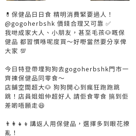
💊保健品日日食 精明消費緊要過人！
@gogoherbshk 價錢合理又可靠 ✅
我哋成家大人、小朋友，甚至毛孩🐶嘅保
健品 都習慣喺呢度買～好嘢當然要分享俾
大家 💯
今日特登帶埋狗狗去gogoherbshk門市一
齊揀保健品同零食～
店舖空間超大🐶 狗狗開心到瘋狂跑跑跳
跳！店員姐姐仲超好人 請佢食零食 搞到佢
差啲唔願走😆
👨‍👩‍👧‍👦講返人用保健品，選擇多到眼花撩
亂！