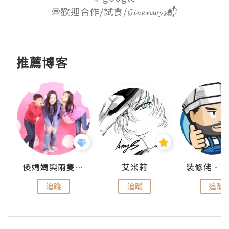
💭歡迎合作/試食/𝓖𝓲𝓿𝓮𝓷𝔀𝔂𝓼📬
推薦博客
點滴
儍媽媽與兩隻小魔怪之家
艾米莉
追蹤
追蹤
追蹤