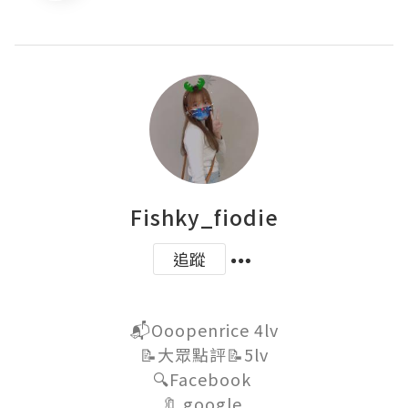
Fishky_fiodie
追蹤
📬Ooopenrice 4lv

📝大眾點評📝5lv

🔍Facebook 

🔖 google 
