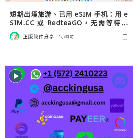
短期出境旅游、已用 eSIM 手机：用 e
SIM.CC 或 RedteaGO，无需等待收
货。需要“当地号码 + 通话短信”（如
正版软件分享
3小時前
打车、外卖、客户联络）：优先 Redt
eaGO（明确提供通话短信套餐）。长