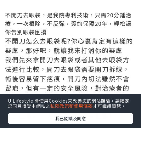
不開刀去眼袋，是我院專利技術，只需20分鍾治
療，一次根除，不反彈，簽約保障20年，輕松讓
你告別眼袋困擾
不開刀怎么去眼袋呢?你心裏肯定有這樣的
疑慮，那好吧，就讓我來打消你的疑慮
我們先來拿開刀去眼袋或者其他去眼袋方
法進行比較，開刀去眼袋需要開刀拆線，
術後容易留下疤痕，開刀內切法雖然不會
留疤，但有一定的安全風險，對治療者的
技術要求極高。其他的去眼袋方法雖然沒
U Lifestyle 會使用Cookies來改善您的網站體驗，請確定
有風險，但是療程長，見效慢，對於時間
您同意接受本網站之
私隱政策和使用條款
才可繼續瀏覽。
不是很富裕的人來說，很容易影響到生活
我已閱讀及同意
和工作。
健麗醫美
主打不開刀去眼袋，他們的不開