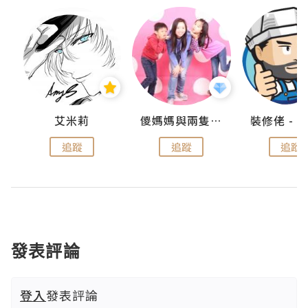
點滴
艾米莉
儍媽媽與兩隻小魔怪之家
追蹤
追蹤
追蹤
發表評論
登入
發表評論