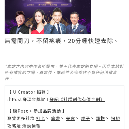
無需開刀，不留疤痕，20分鍾快速去除。
*本站之內容由作者所提供，並不代表本站的立場。因此本站對
所有博客的立場、真實性、準確性及完整性不負任何法律責
任。
【 U Creator 招募 】
出Post賺現金獎賞 l
登記《社群創作有價企劃》
【 睇Post + 參加品牌活動 】
瀏覽更多社群
打卡
丶
旅遊
丶
美食
丶
親子
丶
寵物
丶
扮靚
攻略
及
活動情報