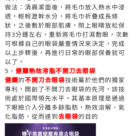
做法：清晨潔面後，將毛巾放入熱水中浸
透，輕輕瀝幹水分，將毛巾折疊成長條
狀，之後敷於眼部肌膚，閉上眼睛放松保
持3分鍾左右，重新將毛巾打濕敷眼，次數
可根據自己的眼袋嚴重情況來決定，完成
以上步驟後，再進行日常的眼部保養就可
以了。
5、
健麗熱效溶脂不開刀去眼袋
健麗
的
不開刀去眼袋
技術屬於他們的獨家
專利，開創了不開刀去眼袋的先河，該技
術處於國際領先水平。其基本原理是通過
下眼瞼介入分離多餘脂肪，熱效溶解、氣
化脂肪，從而達到
去眼袋
的目的