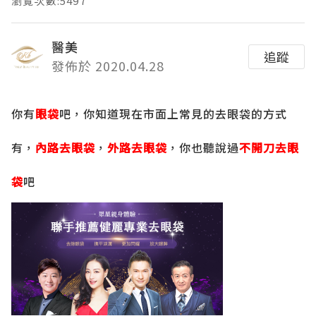
瀏覽次數:5497
醫美
追蹤
發佈於 2020.04.28
你有
眼袋
吧，你知道現在市面上常見的去眼袋的方式
有，
內路去眼袋
，
外路去眼袋
，你也聽說過
不開刀去眼
袋
吧