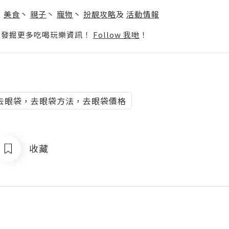
】
丶
美食
丶
親子
丶
寵物
丶
扮靚攻略
及
活動情報
p啦！發掘更多吃喝玩樂資訊！
Follow 我哋
！
去眼袋，去眼袋方法，去眼袋價格
收藏