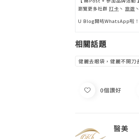
【 睇Post + 參加品牌活動 
瀏覽更多社群
打卡
丶
旅遊
U Blog開咗WhatsAp
相關話題
健麗去眼袋，健麗不開刀
0個讚好
醫美