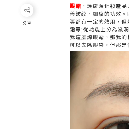
眼霜
，護膚類化妝產品
善皺紋、細紋的功效。
等都有一定的效用，但
分享
分享
霜等;從功能上分為滋
我這麼誇眼霜，那我的
可以去除眼袋，但那是