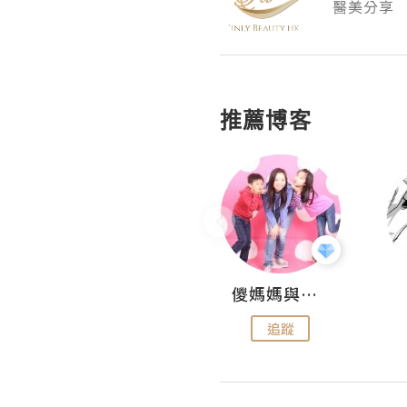
醫美分享
推薦博客
Hahakelly的生活點滴
儍媽媽與兩隻小魔怪之家
追蹤
追蹤