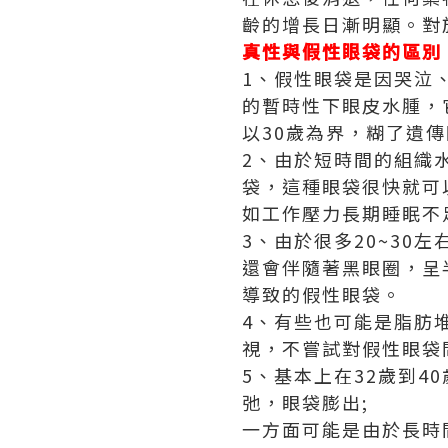
齡的增長日漸明顯。對
真性與假性眼袋的區別
1、假性眼袋是因哭泣
的暫時性下眼皮水腫，
以30歲為界，糊了遺
2、由於短時間的組織
袋，這種眼袋很快就可
如工作壓力長期睡眠不
3、由於很多20~3
還會伴隨著黑眼圈，呈
導致的假性眼袋。
4、有些也可能是脂肪
視，不嘗試對假性眼袋
5、基本上在32歲到
弛，眼袋膨出;
一方面可能是由於長時