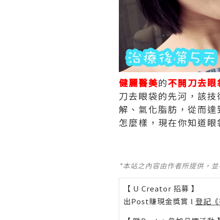
健麗醫美
的
不開刀去眼
刀去眼袋的先河，該技
解、氣化脂肪，從而達
怎麼樣，現在你知道眼
*本站之內容由作者所提供，
【 U Creator 招募 】
出Post賺現金獎賞 l
登記《