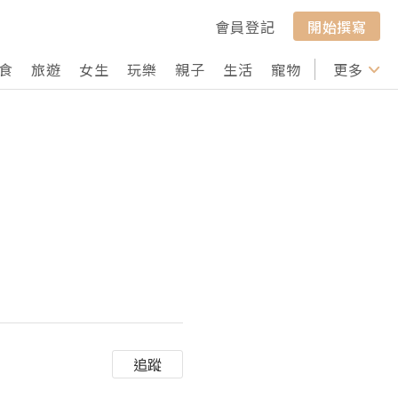
會員登記
開始撰寫
食
旅遊
女生
玩樂
親子
生活
寵物
行山
更多
打卡
追蹤