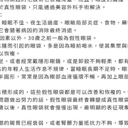
於真性眼袋，只能通過美容外科手術解決。
：
、睡眠不佳、夜生活過度、眼瞼局部炎症、食物、藥
它會隨著病因的消除最終消退。
傳因素以外，30歲之前一般為假性眼袋。
水腫而引起的眼袋，多是因為睡前喝水，使其集聚與
以恢複。
足，或者經常戴隱形眼鏡，或是卸妝不夠輕柔，都
0左右的年輕人生活作息不規律，當睡眠長期不足時，
半圓形，常常是因為眼部血液循環不暢，再加上眼
堆積形成的，這些假性眼袋都是可以改善和恢複的。
問題做出努力的話，假性眼袋最終會轉變成真性眼
40歲以後，真性眼袋就會慢慢出現，最明顯的表征現
間的腸胃已經衰弱，或者腎髒力量抵抗力不夠，導