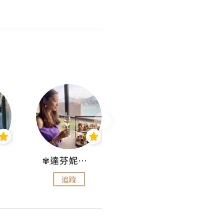
✾達芬妮•愛孩子•愛生活✾
wendysugar享受生活gogogo
追蹤
追蹤