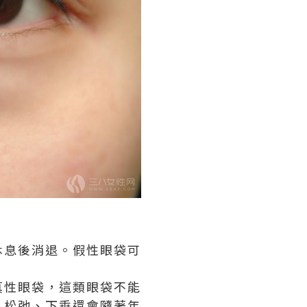
休息後消退。假性眼袋可
。
真性眼袋，這類眼袋不能
、松弛、下垂還會隨著年