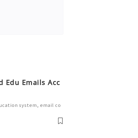
ed Edu Emails Acc
ducation system, email co
al part of academic life.
e world provide dedicate