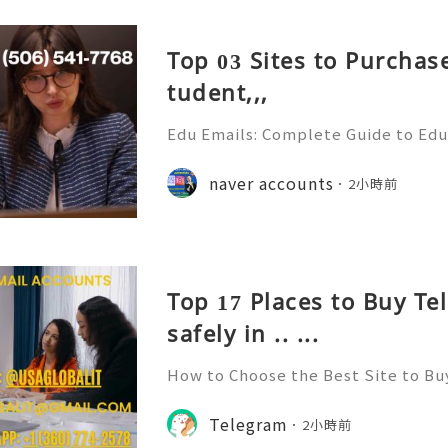
Top 03 Sites to Purchas
tudent,,,
Edu Emails: Complete Guide to Edu
Benefits, Security & Best Practice
& Reliable 24/7 Customer Support
naver accounts
2小時前
+1 (506) 541-7768 💫💎💲💫🌐✨💎Te
Top 17 Places to Buy T
safely in .. ...
How to Choose the Best Site to B
026? Telegram has emerged as one 
for communication, community bui
Telegram
2小時前
ith its user-friendly interfac