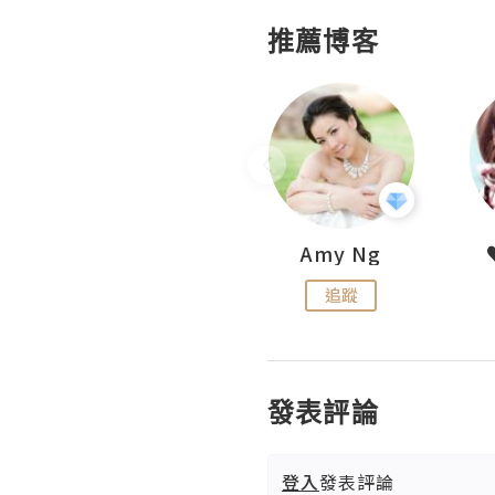
推薦博客
LoveCath 夏沫
Amy Ng
追蹤
追蹤
發表評論
登入
發表評論