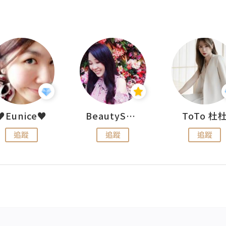
♥Eunice♥
BeautySearch
ToTo 杜
追蹤
追蹤
追蹤