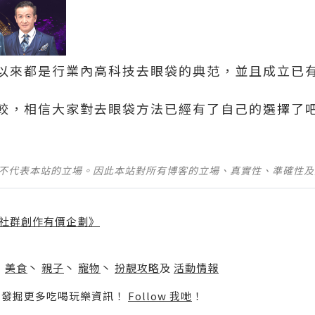
以來都是行業內高科技去眼袋的典范，並且成立已有
較，相信大家對去眼袋方法已經有了自己的選擇了
並不代表本站的立場。因此本站對所有博客的立場、真實性、準確性
社群創作有價企劃》
】
丶
美食
丶
親子
丶
寵物
丶
扮靚攻略
及
活動情報
p啦！發掘更多吃喝玩樂資訊！
Follow 我哋
！