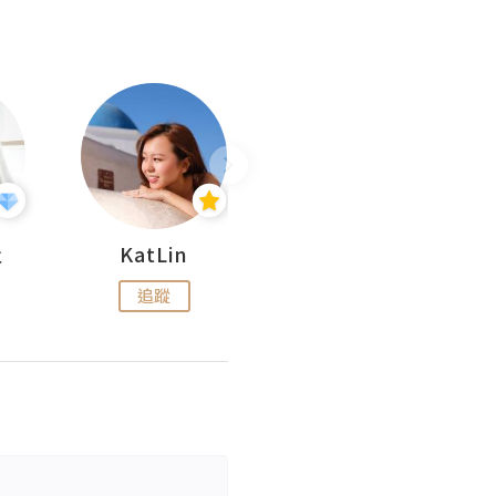
杜
KatLin
Missmiki 米奇小姐
追蹤
追蹤