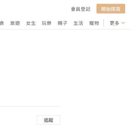
會員登記
開始撰寫
食
旅遊
女生
玩樂
親子
生活
寵物
行山
更多
打卡
追蹤