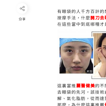
有眼袋的人千方百計的
按摩手法，什麼
開刀去
分享
在這些當中到底哪種才
這裏當推
麗醫健美
的不
去眼袋的先河，該技術
解、氣化脂肪，從而達
那麼，為什麼這裏推薦