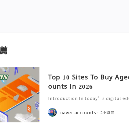
薦
Top 10 Sites To Buy Ag
ounts in 2026
Introduction In today’s digital e
mmunication has become an essenti
Educational institutions around th
naver accounts
2小時前
d email accounts to stude