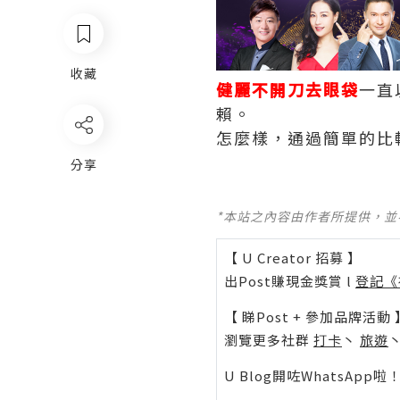
收藏
健麗不開刀去眼袋
一直
賴。
怎麼樣，通過簡單的比
分享
*本站之內容由作者所提供，
【 U Creator 招募 】
出Post賺現金獎賞 l
登記《
【 睇Post + 參加品牌活動 
瀏覽更多社群
打卡
丶
旅遊
U Blog開咗WhatsAp