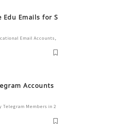
e Edu Emails for S
cational Email Accounts,
s (2026) 💫💎💲💫🌐✨💎Fast
 💫💎💲💫🌐✨💎WhatsApp :
legram: @u
elegram Accounts
uy Telegram Members in 2
of the leading platforms
lding, and networking. W