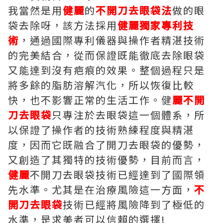
我當然是用
健麗
的
不開刀去眼袋法
做的眼
袋去除呀，該方法採用
健麗獨家專利技
術
，通過國際專利儀器與操作者精湛技術
的完美結合，從而保證既能徹底去除眼袋
又能達到沒有疤痕的效果。整個過程只是
將多餘的脂肪溶解汽化，所以恢復比較
快，也不影響正常的生活工作。健
麗不開
刀去眼袋
只專注於去眼袋這一個體系，所
以保證了操作者的技術熟練程度與精湛
度，因而它既融合了開刀去眼袋的優勢，
又創造了其獨特的技術優勢，目前而言，
健麗
不開刀去眼袋技術已經達到了國際領
先水準。尤其是在治療風險這一方面，
不
開刀去眼袋
技術已經將風險降到了極低的
水準，是求美者可以信賴的選擇!