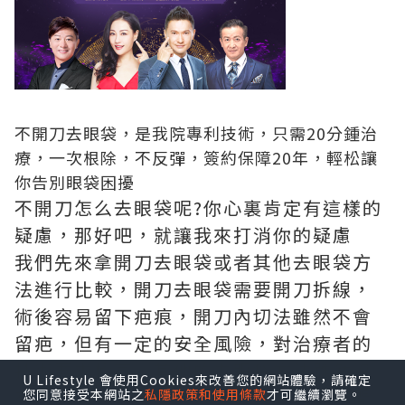
不開刀去眼袋，是我院專利技術，只需20分鍾治
療，一次根除，不反彈，簽約保障20年，輕松讓
你告別眼袋困擾
不開刀怎么去眼袋呢?你心裏肯定有這樣的
疑慮，那好吧，就讓我來打消你的疑慮
我們先來拿開刀去眼袋或者其他去眼袋方
法進行比較，開刀去眼袋需要開刀拆線，
術後容易留下疤痕，開刀內切法雖然不會
留疤，但有一定的安全風險，對治療者的
技術要求極高。其他的去眼袋方法雖然沒
U Lifestyle 會使用Cookies來改善您的網站體驗，請確定
有風險，但是療程長，見效慢，對於時間
您同意接受本網站之
私隱政策和使用條款
才可繼續瀏覽。