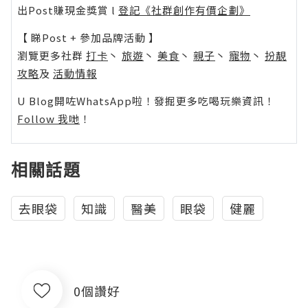
出Post賺現金獎賞 l
登記《社群創作有價企劃》
【 睇Post + 參加品牌活動 】
瀏覽更多社群
打卡
丶
旅遊
丶
美食
丶
親子
丶
寵物
丶
扮靚
攻略
及
活動情報
U Blog開咗WhatsApp啦！發掘更多吃喝玩樂資訊！
Follow 我哋
！
相關話題
去眼袋
知識
醫美
眼袋
健麗
0個讚好