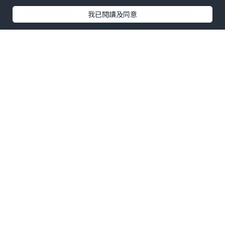
不是很富裕的人來說，很容易影響到生活
我已閱讀及同意
和工作。
健麗醫美
主打不開刀去眼袋，他們的不開
刀去眼袋技術屬於他們的獨家專利，開創
了不開刀去眼袋的先河，該技術處於國際
領先水平。其基本原理是通過下眼瞼介入
分離多餘脂肪，熱效溶解、氣化脂肪，從
而達到去眼袋的目的。其過程依靠先進儀
器進行，全程不需要動刀，所以大家擔心
的疤痕完全不是問題，過程只需要15至25
分鍾，不需要特殊包紮，三天內即可恢
複，治療效果半小時內便可看到。並且
健
麗醫美
在去眼袋行業深耕多年，對醫療人
員要求極高，院內從業人員都是行內從業
經驗豐富者。