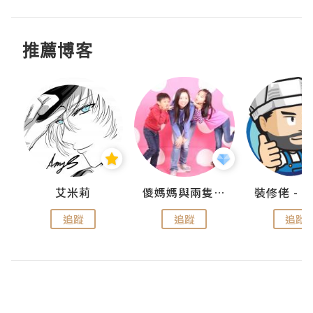
推薦博客
點滴
艾米莉
儍媽媽與兩隻小魔怪之家
追蹤
追蹤
追蹤