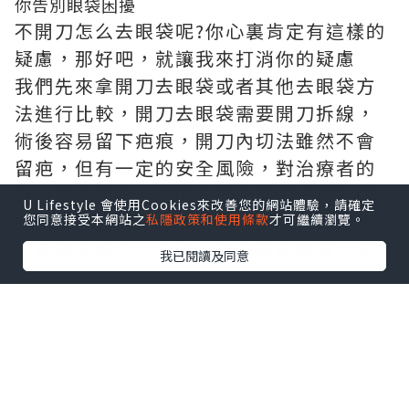
你告別眼袋困擾
不開刀怎么去眼袋呢?你心裏肯定有這樣的
疑慮，那好吧，就讓我來打消你的疑慮
我們先來拿開刀去眼袋或者其他去眼袋方
法進行比較，開刀去眼袋需要開刀拆線，
術後容易留下疤痕，開刀內切法雖然不會
留疤，但有一定的安全風險，對治療者的
技術要求極高。其他的去眼袋方法雖然沒
U Lifestyle 會使用Cookies來改善您的網站體驗，請確定
有風險，但是療程長，見效慢，對於時間
您同意接受本網站之
私隱政策和使用條款
才可繼續瀏覽。
不是很富裕的人來說，很容易影響到生活
我已閱讀及同意
和工作。
健麗醫美
主打不開刀去眼袋，他們的不開
刀去眼袋技術屬於他們的獨家專利，開創
了不開刀去眼袋的先河，該技術處於國際
領先水平。其基本原理是通過下眼瞼介入