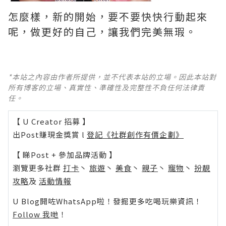
怎麼樣，新的開始，要不要快快行動起來
呢，做更好的自己，讓我們完美無瑕。
*本站之內容由作者所提供，並不代表本站的立場。因此本站對
所有博客的立場、真實性、準確性及完整性不負任何法律責
任。
【 U Creator 招募 】
出Post賺現金獎賞 l
登記《社群創作有價企劃》
【 睇Post + 參加品牌活動 】
瀏覽更多社群
打卡
丶
旅遊
丶
美食
丶
親子
丶
寵物
丶
扮靚
攻略
及
活動情報
U Blog開咗WhatsApp啦！發掘更多吃喝玩樂資訊！
Follow 我哋
！