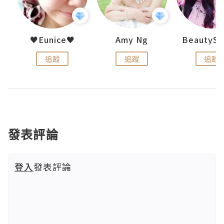
h 夏沫
♥Eunice♥
Amy Ng
追蹤
追蹤
追蹤
發表評論
登入
發表評論