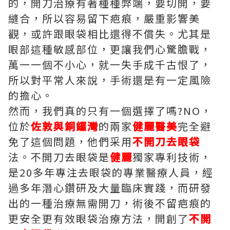
的，開刀治療有著種種弊端，要切開，要
縫合，所以容易留下疤痕，嚴重影響美
觀，或許跟眼袋相比還得不償失。尤其是
眼部這種敏感部位，更讓我們心驚膽戰，
萬一一個不小心，就一失手成千古恨了，
所以對平常人來說，手術還是有一定風險
的擔心。
然而，我們真的只有一個選擇了嗎?NO，
位於
佐敦與銅鑼灣
的兩家
健麗醫美
完全避
免了這個問題，他們采用
不開刀去眼袋
法。不開刀去眼袋是
健麗
獨家專利技術，
是20多年專注去眼袋的專業醫療人員，經
過多年潛心鑽研及大量臨床實踐，而研發
出的一種治療無需開刀，術後不留疤痕的
更安全更有效眼袋治療方法，開創了
不開