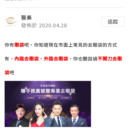
醫美
追蹤
發佈於 2020.04.28
你有
眼袋
吧，你知道現在市面上常見的去眼袋的方式
有，
內路去眼袋
，
外路去眼袋
，你也聽說過
不開刀去眼
袋
吧