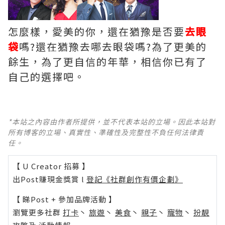
怎麼樣，愛美的你，還在猶豫是否要
去眼
袋
嗎?還在猶豫去哪去眼袋嗎?為了更美的
餘生，為了更自信的年華，相信你已有了
自己的選擇吧。
*本站之內容由作者所提供，並不代表本站的立場。因此本站對
所有博客的立場、真實性、準確性及完整性不負任何法律責
任。
【 U Creator 招募 】
出Post賺現金獎賞 l
登記《社群創作有價企劃》
【 睇Post + 參加品牌活動 】
瀏覽更多社群
打卡
丶
旅遊
丶
美食
丶
親子
丶
寵物
丶
扮靚