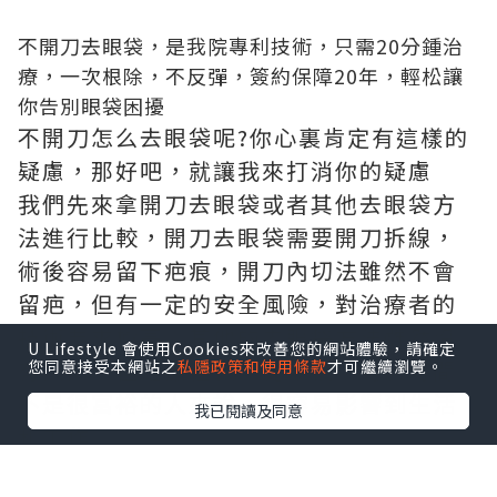
不開刀去眼袋，是我院專利技術，只需20分鍾治
療，一次根除，不反彈，簽約保障20年，輕松讓
你告別眼袋困擾
不開刀怎么去眼袋呢?你心裏肯定有這樣的
疑慮，那好吧，就讓我來打消你的疑慮
我們先來拿開刀去眼袋或者其他去眼袋方
法進行比較，開刀去眼袋需要開刀拆線，
術後容易留下疤痕，開刀內切法雖然不會
留疤，但有一定的安全風險，對治療者的
技術要求極高。其他的去眼袋方法雖然沒
U Lifestyle 會使用Cookies來改善您的網站體驗，請確定
有風險，但是療程長，見效慢，對於時間
您同意接受本網站之
私隱政策和使用條款
才可繼續瀏覽。
不是很富裕的人來說，很容易影響到生活
我已閱讀及同意
和工作。
健麗醫美
主打不開刀去眼袋，他們的不開