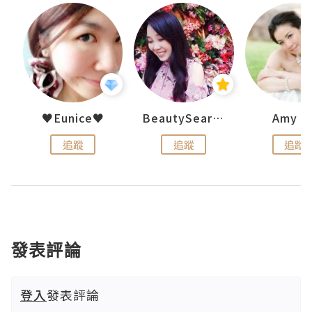
h 夏沫
♥Eunice♥
BeautySearch
Amy N
追蹤
追蹤
追蹤
發表評論
登入
發表評論