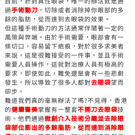
目前，針對真性眼袋，唯一的辦法就是通
過
手術動刀
，切除或者消除掉你眼部的多
餘的脂肪，從而達到去眼袋的效果。
但這種手術動刀的方法通常伴隨著一定的
風險與弊端。由於手術需要，眼部會有一
條切口，容易留下疤痕，對於很多求美者
來說，這是很難接受的一件事。並且手術
需要人員操作，這就對治療人員有極高的
要求，即使如此，難免還是會有一些悲劇
發生。所以導致了很多人都對
去眼袋
望而
卻步。
難道我們真的毫無辦法了嗎?不見得，香港
的
健麗醫美
掌握有一整套
不開刀去眼袋
技
術。他們通過
微創介入技術分離並去除眼
袋部位膨出的多餘脂肪，從而達到消除眼