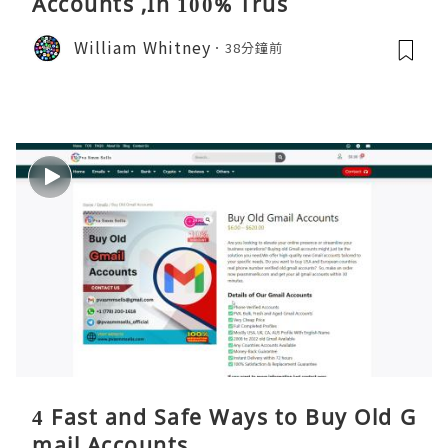
Accounts ,In 100% Trus
William Whitney
38分鐘前
4 Fast and Safe Ways to Buy Old G
mail Accounts