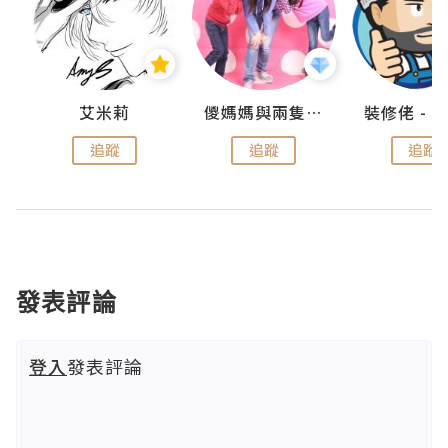
點滴
艾米莉
儍媽媽與兩隻小魔怪之家
追蹤
追蹤
追蹤
發表評論
登入
發表評論