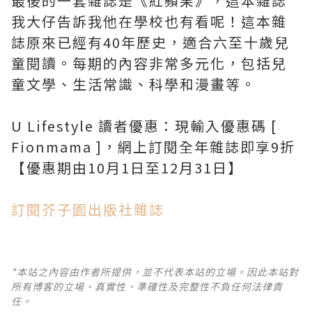
最後的一套雜誌是《紅蘋果》，這本雜誌
我大仔告訴我他在學校也有看呢！這本雜
誌原來已經有40年歷史，適合六至十歲兒
童閱讀。每期的內容非常多元化，包括兒
童文學、生活常識、科學和漫畫等。
U Lifestyle 讀者優惠：現輸入優惠碼
[
Fionmama ]
，網上訂閱全年雜誌即享
9
折
【優惠期由10月1日至
12
月
31
日】
訂閱芥子園出版社雜誌
*本站之內容由作者所提供，並不代表本站的立場。因此本站對
所有博客的立場、真實性、準確性及完整性不負任何法律責
任。