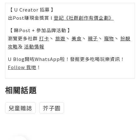
【 U Creator 招募 】
出Post賺現金獎賞 l
登記《社群創作有價企劃》
【 睇Post + 參加品牌活動 】
瀏覽更多社群
打卡
丶
旅遊
丶
美食
丶
親子
丶
寵物
丶
扮靚
攻略
及
活動情報
U Blog開咗WhatsApp啦！發掘更多吃喝玩樂資訊！
Follow 我哋
！
相關話題
兒童雜誌
芥子園