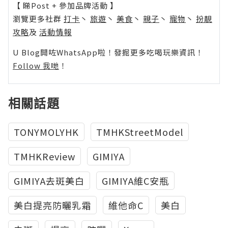
【 睇Post + 參加品牌活動 】
瀏覽更多社群
打卡
丶
旅遊
丶
美食
丶
親子
丶
寵物
丶
扮靚
攻略
及
活動情報
U Blog開咗WhatsApp啦！發掘更多吃喝玩樂資訊！
Follow 我哋
！
相關話題
TONYMOLYHK
TMHKStreetModel
TMHKReview
GIMIYA
GIMIYA去斑美白
GIMIYA維C安瓶
美白提亮防曬乳霜
維他命C
美白