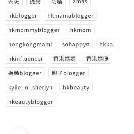
去斑
提亮
防曬
Xmas
hkblogger
hkmamablogger
hkmommyblogger
hkmom
hongkongmami
sohappy◽️
hkkol
hkinfluencer
香港媽媽
香港媽咪
媽媽blogger
親子blogger
kylie_n_sherlyn
hkbeauty
hkeautyblogger