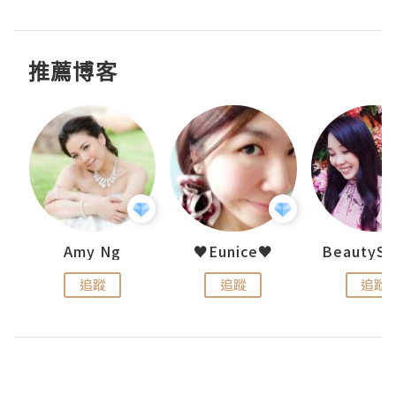
推薦博客
h 夏沫
Amy Ng
♥Eunice♥
追蹤
追蹤
追蹤