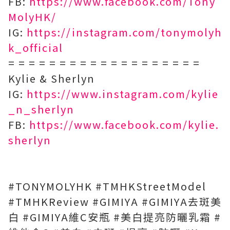
FB:
https://www.facebook.com/Tony
MolyHK/
IG:
https://instagram.com/tonymolyh
k_official
= = = = = = = = = = = = = = = = = = =
Kylie & Sherlyn
IG:
https://www.instagram.com/kylie
_n_sherlyn
FB:
https://www.facebook.com/kylie.
sherlyn
#TONYMOLYHK #TMHKStreetModel
#TMHKReview #GIMIYA #GIMIYA去斑美
白 #GIMIYA維C安瓶 #美白提亮防曬乳霜 #