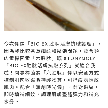
今次係做「BIO EX 胜肽活膚抗皺護理」，
因為我比較著意細紋和鬆弛問題，蘊含類
肉毒桿菌素「六胜肽」嘅 #TONYMOLY
「BIO EX胜肽活膚抗皺系列」就適合我
啦！肉毒桿菌素「六胜肽」係以安全方式
控制肌肉收縮嘅神經物質，可抒緩表情紋
肌肉。配合「無創時光儀」，針對皺紋，
即時填補細紋，調理肌膚整體彈力和補充
水分。