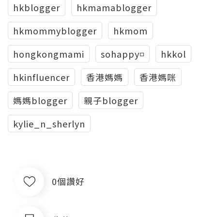
hkblogger
hkmamablogger
hkmommyblogger
hkmom
hongkongmami
sohappy◽️
hkkol
hkinfluencer
香港媽媽
香港媽咪
媽媽blogger
親子blogger
kylie_n_sherlyn
0個讚好