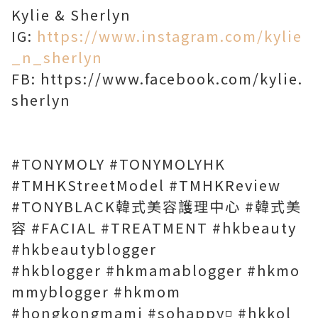
Kylie & Sherlyn
IG:
https://www.instagram.com/kylie
_n_sherlyn
FB:
https://www.facebook.com/kylie.
sherlyn
#TONYMOLY #TONYMOLYHK
#TMHKStreetModel #TMHKReview
#TONYBLACK韓式美容護理中心 #韓式美
容 #FACIAL #TREATMENT #hkbeauty
#hkbeautyblogger
#hkblogger #hkmamablogger #hkmo
mmyblogger #hkmom
#hongkongmami #sohappy◽️ #hkkol