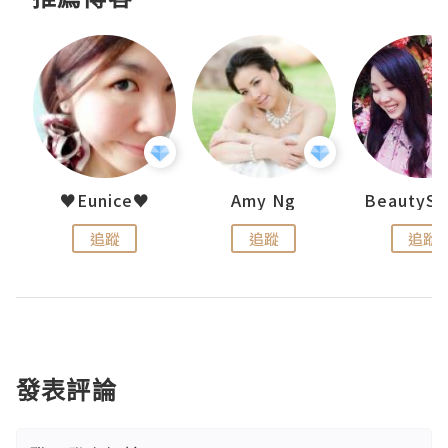
h 夏沫
♥Eunice♥
Amy Ng
追蹤
追蹤
追蹤
發表評論