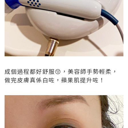
成個過程都好舒服😚，美容師手勢輕柔，
做完皮膚真係白咗，蘋果肌提升咗！