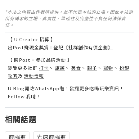
*本站之內容由作者所提供，並不代表本站的立場。因此本站對
所有博客的立場、真實性、準確性及完整性不負任何法律責
任。
【 U Creator 招募 】
出Post賺現金獎賞 l
登記《社群創作有價企劃》
【 睇Post + 參加品牌活動 】
瀏覽更多社群
打卡
丶
旅遊
丶
美食
丶
親子
丶
寵物
丶
扮靚
攻略
及
活動情報
U Blog開咗WhatsApp啦！發掘更多吃喝玩樂資訊！
Follow 我哋
！
相關話題
瘦腿褲
光速瘦腿褲