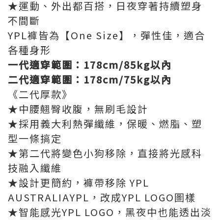
★運動、外出都百搭，日夜穿著持續塑身
不間斷
YPL
褲皆為【
One Size
】，彈性佳，適合
各種身形
一代適穿範圍：178cm/85kg以內
二代適穿範圍：178cm/75kg以內
《二代厚款》
★中腰翹臀收腹，無刷毛設計
★採用義大利熱彈纖維，保暖、燃脂、塑
型一條搞定
★第二代將變色小狗移除，直接將光感科
技融入纖維
★設計更簡約，褲帶移除 YPL
AUSTRALIAYPL，改成YPL LOGO圖樣
★智能感光YPL LOGO，黑夜中也能透出淡