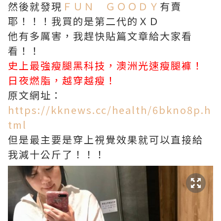
然後就發現
ＦＵＮ ＧＯＯＤＹ
有賣
耶！！！我買的是第二代的ＸＤ
他有多厲害，我趕快貼篇文章給大家看
看！！
史上最強瘦腿黑科技，澳洲光速瘦腿褲！
日夜燃脂，越穿越瘦！
原文網址：
https://kknews.cc/health/6bkno8p.h
tml
但是最主要是穿上視覺效果就可以直接給
我減十公斤了！！！