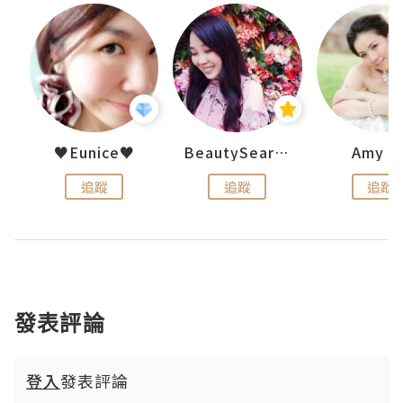
h 夏沫
♥Eunice♥
BeautySearch
Amy N
追蹤
追蹤
追蹤
發表評論
登入
發表評論