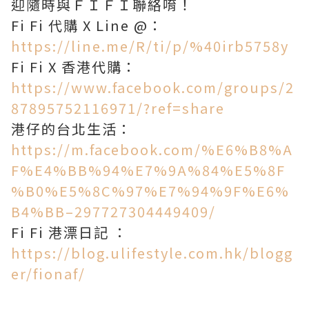
迎隨時與ＦＩＦＩ聯絡唷！
Fi Fi 代購 X Line @：
https://line.me/R/ti/p/%40irb5758y
Fi Fi X 香港代購：
https://www.facebook.com/groups/2
87895752116971/?ref=share
港仔的台北生活：
https://m.facebook.com/%E6%B8%A
F%E4%BB%94%E7%9A%84%E5%8F
%B0%E5%8C%97%E7%94%9F%E6%
B4%BB–297727304449409/
Fi Fi 港漂日記 ：
https://blog.ulifestyle.com.hk/blogg
er/fionaf/