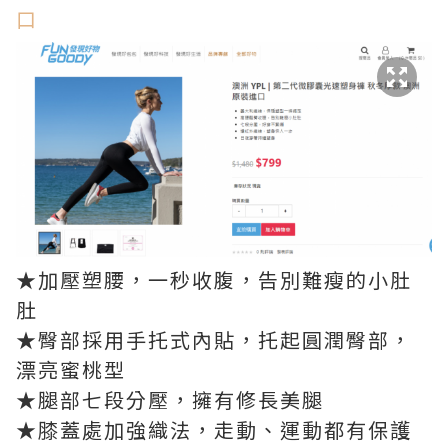
口
★加壓塑腰，一秒收腹，告別難瘦的小肚
肚
★臀部採用手托式內貼，托起圓潤臀部，
漂亮蜜桃型
★腿部七段分壓，擁有修長美腿
★膝蓋處加強織法，走動、運動都有保護