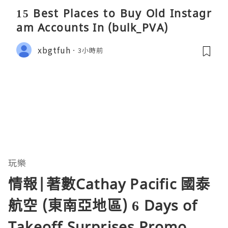
15 Best Places to Buy Old Instagr
am Accounts In (bulk_PVA)
xbgtfuh
3小時前
玩樂
情報|著數Cathay Pacific 國泰
航空 (東南亞地區) 6 Days of
Takeoff Surprises Promo