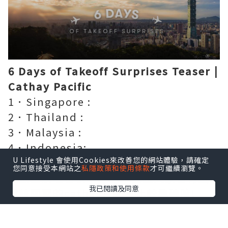
6 Days of Takeoff Surprises Teaser |
Cathay Pacific
1．Singapore :
2．Thailand :
3．Malaysia :
4．Indonesia:
U Lifestyle 會使用Cookies來改善您的網站體驗，請確定
您同意接受本網站之
私隱政策和使用條款
才可繼續瀏覽。
因放上網址審核不通過，建議大家自行搜
我已閱讀及同意
尋該國家的cathay官網會比較準確唷!