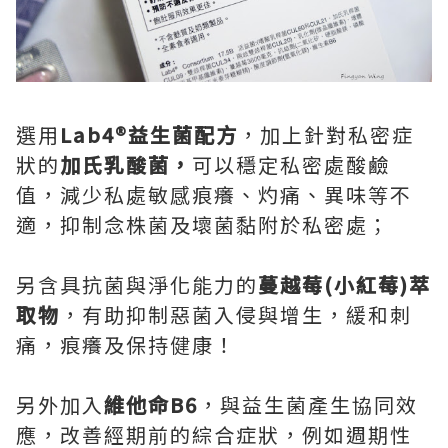
選用
Lab4®
益生菌配方
，加上針對私密症
狀的
加氏乳酸菌，
可以穩定私密處酸鹼
值，減少私處敏感痕癢、灼痛、異味等不
適，抑制念株菌及壞菌黏附於私密處；
另含具抗菌與淨化能力的
蔓越莓
(
小紅莓
)
萃
取物
，有助抑制惡菌入侵與增生，緩和刺
痛，痕癢及保持健康！
另外加入
維他命
B6
，與益生菌產生協同效
應，改善經期前的綜合症狀，例如週期性