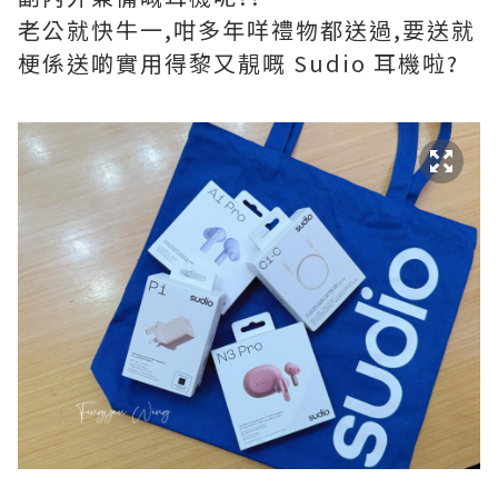
老公就快牛一,咁多年咩禮物都送過,要送就
梗係送啲實用得黎又靚嘅 Sudio 耳機啦?