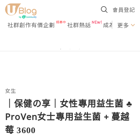
會員登記
社群創作有價企劃
社群熱話
成為U Creato
更多
女生
｜保健の享｜女性專用益生菌 ♣
ProVen女士專用益生菌 + 蔓越
莓 3600