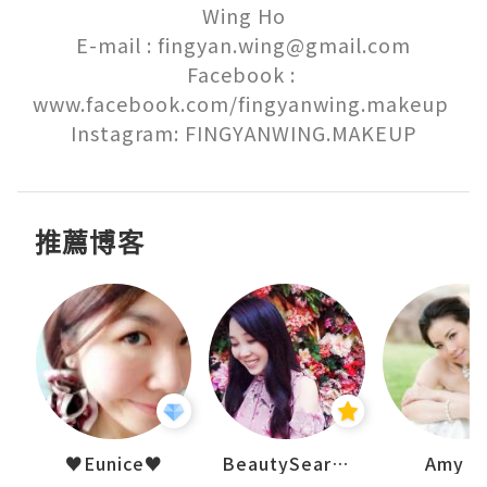
Wing Ho

E-mail : fingyan.wing@gmail.com

Facebook : 
www.facebook.com/fingyanwing.makeup 

Instagram: FINGYANWING.MAKEUP
推薦博客
uit
♥Eunice♥
BeautySearch
Amy N