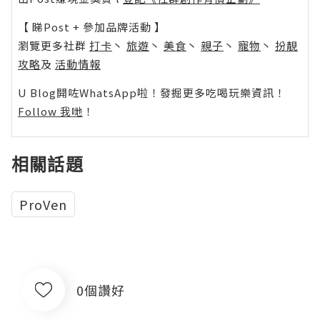
【 睇Post + 參加品牌活動 】
瀏覽更多社群
打卡
丶
旅遊
丶
美食
丶
親子
丶
寵物
丶
扮靚
攻略
及
活動情報
U Blog開咗WhatsApp啦！發掘更多吃喝玩樂資訊！
Follow 我哋
！
相關話題
ProVen
0個讚好