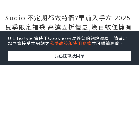
Sudio 不定期都做特價?️早前入手左 2025
夏季限定福袋 高達五折優惠,幾百蚊便擁有
一部全新藍牙耳機,而且有多款時尚顏色選
U Lifestyle 會使用Cookies來改善您的網站體驗，請確定
您同意接受本網站之
私隱政策和使用條款
才可繼續瀏覽。
擇,自用送禮一啲都唔失禮呀?
我已閱讀及同意
夏季限定福袋?️ 包含共 5 項商品,包括:
- Sudio N3 Pro (可自行選色)
- 保證至少有 1 副無線藍牙耳機
- 仲有隨機禮物附送