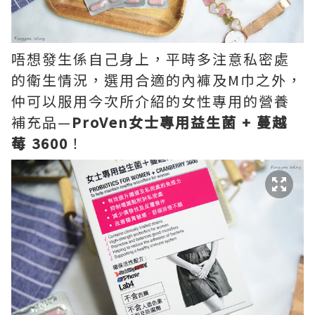
唔想發生係自己身上，平時多注意私密處
的衛生情況，選用合適的內褲及M巾之外，
仲可以服用今次所介紹的女性專用的營養
補充品—
ProVen
女士專用益生菌
+
蔓越
莓
3600
！