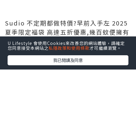
Sudio 不定期都做特價?️早前入手左 2025
夏季限定福袋 高達五折優惠,幾百蚊便擁有
一部全新藍牙耳機,而且有多款時尚顏色選
U Lifestyle 會使用Cookies來改善您的網站體驗，請確定
您同意接受本網站之
私隱政策和使用條款
才可繼續瀏覽。
擇,自用送禮一啲都唔失禮呀?
我已閱讀及同意
夏季限定福袋?️ 包含共 5 項商品,包括:
- Sudio N3 Pro (可自行選色)
- 保證至少有 1 副無線藍牙耳機
- 仲有隨機禮物附送