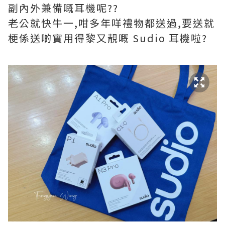
副內外兼備嘅耳機呢??
老公就快牛一,咁多年咩禮物都送過,要送就
梗係送啲實用得黎又靚嘅 Sudio 耳機啦?