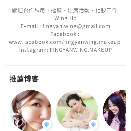
歡迎合作試用．邀稿．出席活動．化妝工作 

Wing Ho

E-mail : fingyan.wing@gmail.com

Facebook : 
www.facebook.com/fingyanwing.makeup 

Instagram: FINGYANWING.MAKEUP
推薦博客