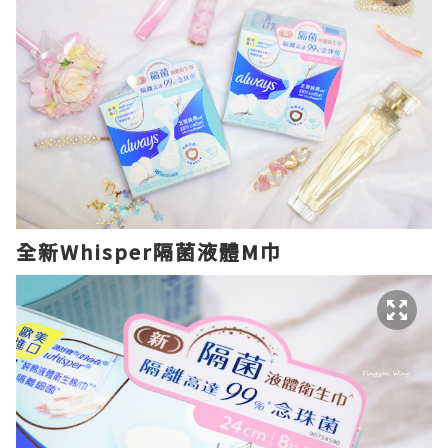
全新
Whisper
隔菌液體
M
巾