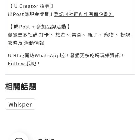
【 U Creator 招募 】
出Post賺現金獎賞 l
登記《社群創作有價企劃》
【 睇Post + 參加品牌活動 】
瀏覽更多社群
打卡
丶
旅遊
丶
美食
丶
親子
丶
寵物
丶
扮靚
攻略
及
活動情報
U Blog開咗WhatsApp啦！發掘更多吃喝玩樂資訊！
Follow 我哋
！
相關話題
Whisper