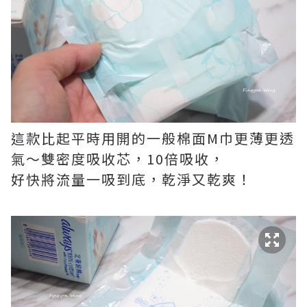
這款比起平時用開的一般棉面M巾更薄更透
氣～雙密度吸收芯，10倍吸收，
好快將流量一吸到底，乾淨又乾爽！