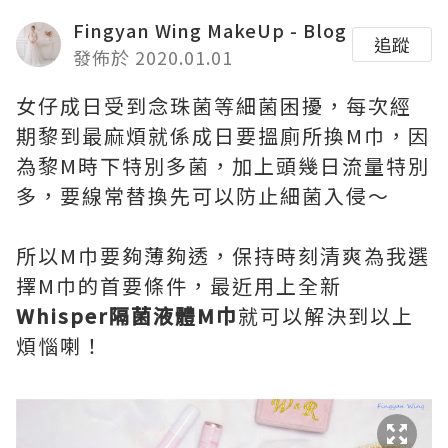
Fingyan Wing MakeUp - Blog
追蹤
發佈於 2020.01.01
女仔成日受到念珠菌等細菌困擾，每次經
期黎到最麻煩就係成日要搵廁所換M巾，因
為黎M時下特別多菌，加上頭幾日流量特別
多，要線常替換先可以防止細菌入侵～
所以M巾要夠薄夠透，保持時刻清爽為我選
擇M巾的首要條件，最近用上全新
Whisper
隔菌液體
M
巾
就可以解決到以上
煩惱喇！