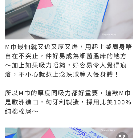
M巾最怕就又係又厚又焗，用起上黎周身唔
自在不突止，仲好易成為細菌溫床的地方
～加上如果吸力唔夠，好容易令人覺得痕
癢，不小心就惹上念珠球等入侵身體！
所以M巾的厚度同吸力都好重要，這款M巾
是歐洲進口，匈牙利製造，採用北美100%
純棉棉層～