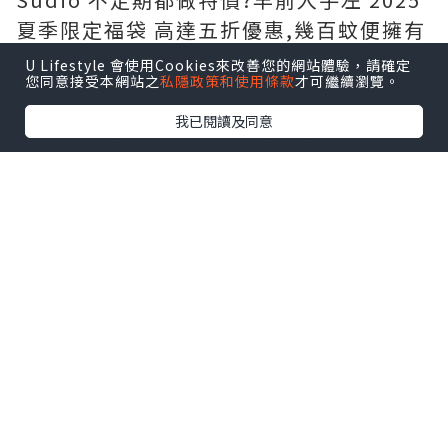
夏季限定福袋 高達五折優惠,幾百蚊便擁有
一部全新藍牙耳機,而且有多款時尚顏色選
U Lifestyle 會使用Cookies來改善您的網站體驗，請確定
您同意接受本網站之
私隱政策和使用條款
才可繼續瀏覽。
擇,自用送禮一啲都唔失禮呀?
我已閱讀及同意
夏季限定福袋?️ 包含共 5 項商品,包括:
- Sudio N3 Pro (可自行選色)
- 保證至少有 1 副無線藍牙耳機
- 仲有隨機禮物附送