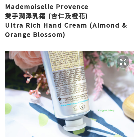
Mademoiselle Provence
雙手潤澤乳霜
(
杏仁及橙花
)
Ultra Rich Hand Cream (Almond &
Orange Blossom)