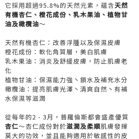
它採用超過95.8%的天然元素，蘊含
天然
有機杏仁
、
橙花成份
、
乳木果油
、
植物甘
油及橄欖油
～
天然有機杏仁：改善浮腫以及保濕皮膚
橙花成份：軟化角質層，美白肌膚
乳木果油：消炎及舒緩皮膚，防止肌膚老
化
植物甘油：保濕能力強丶鎖水及補充水分
橄欖油：提亮肌膚光澤丶清爽自然丶有補
水保濕等滋潤
從每年的2 - 3月，普羅倫斯都會盛產優質
杏仁
～杏仁成份對於
滋潤及柔順
肌膚發揮
莫大的功效，並且能夠適用於敏感性的皮