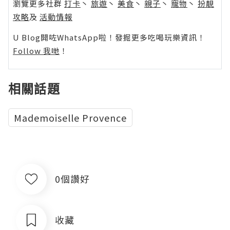
瀏覽更多社群
打卡
丶
旅遊
丶
美食
丶
親子
丶
寵物
丶
扮靚
攻略
及
活動情報
U Blog開咗WhatsApp啦！發掘更多吃喝玩樂資訊！
Follow 我哋
！
相關話題
Mademoiselle Provence
0個讚好
收藏