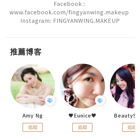
Facebook : 
www.facebook.com/fingyanwing.makeup 

Instagram: FINGYANWING.MAKEUP
推薦博客
uit
Amy Ng
♥Eunice♥
追蹤
追蹤
追蹤