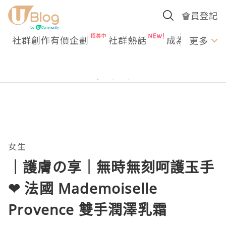
會員登記
社群創作有價企劃
社群熱話
成為U Creato
更多
女生
｜護膚の享｜無時無刻呵護玉手
❤ 法國 Mademoiselle
Provence 雙手潤澤乳霜