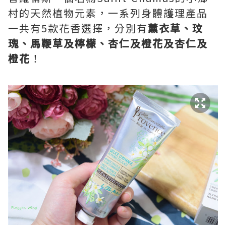
村的天然植物元素，一系列身體護理產品
一共有5款花香選擇，分別有
薰衣草
、
玟
瑰
、
馬鞭草及檸檬
、
杏仁及橙花及杏仁及
橙花
！