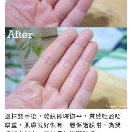
塗抹雙手後，乾紋即時撫平，質感輕盈唔
厚重，肌膚就好似有一層保護膜咁，為雙