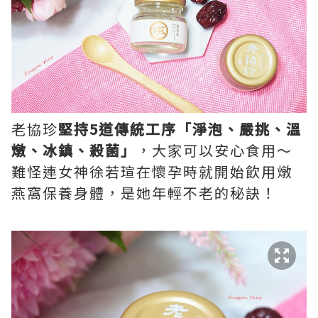
老協珍
堅持
5
道傳統工序「淨泡、嚴挑、溫
燉、冰鎮、殺菌」
，大家可以安心食用～
難怪連女神徐若瑄在懷孕時就開始飲用燉
燕窩保養身體，是她年輕不老的秘訣！