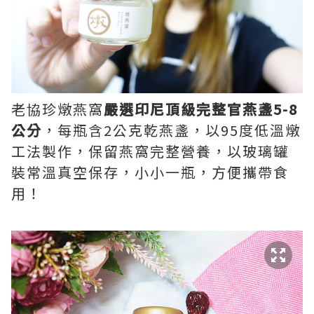
老協珍燉燕窩
嚴選印尼頂級完整官燕盞
5-8
公分
，每瓶含2公克乾燕盞，以95度低溫燉
工法製作，保留燕窩完整營養，以玻璃罐
裝常溫真空保存，小小一瓶，方便攜帶食
用！