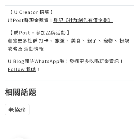
【 U Creator 招募 】
出Post賺現金獎賞 l
登記《社群創作有價企劃》
【 睇Post + 參加品牌活動 】
瀏覽更多社群
打卡
丶
旅遊
丶
美食
丶
親子
丶
寵物
丶
扮靚
攻略
及
活動情報
U Blog開咗WhatsApp啦！發掘更多吃喝玩樂資訊！
Follow 我哋
！
相關話題
老協珍