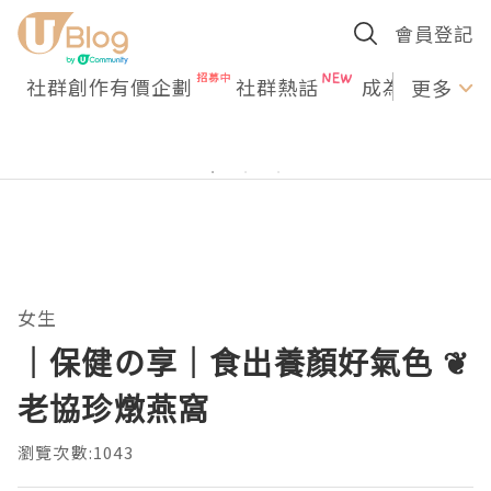
會員登記
社群創作有價企劃
社群熱話
成為U Creato
更多
女生
｜保健の享｜食出養顏好氣色 ❦
老協珍燉燕窩
瀏覽次數:1043