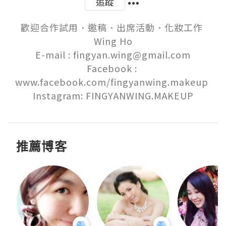
追蹤
歡迎合作試用．邀稿．出席活動．化妝工作 

Wing Ho

E-mail : fingyan.wing@gmail.com

Facebook : 
www.facebook.com/fingyanwing.makeup 

Instagram: FINGYANWING.MAKEUP
推薦博客