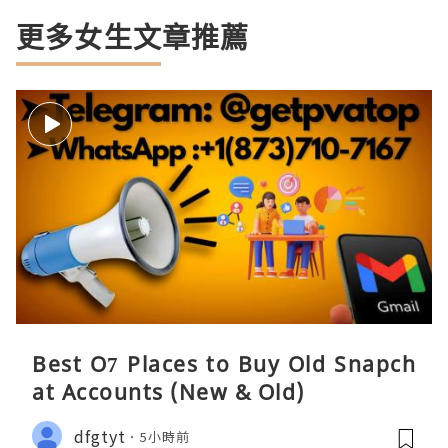
更多女生文章推薦
Best O7 Places to Buy Old Snapch
at Accounts (New & Old)
dfgtyt
5小時前