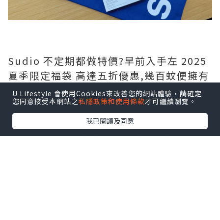
Sudio 不定期都做特價?️早前入手左 2025
夏季限定福袋 高達五折優惠,幾百蚊便擁有
一部全新藍牙耳機,而且有多款時尚顏色選
U Lifestyle 會使用Cookies來改善您的網站體驗，請確定
您同意接受本網站之
私隱政策和使用條款
才可繼續瀏覽。
擇,自用送禮一啲都唔失禮呀?
我已閱讀及同意
夏季限定福袋?️ 包含共 5 項商品,包括:
- Sudio N3 Pro (可自行選色)
- 保證至少有 1 副無線藍牙耳機
- 仲有隨機禮物附送