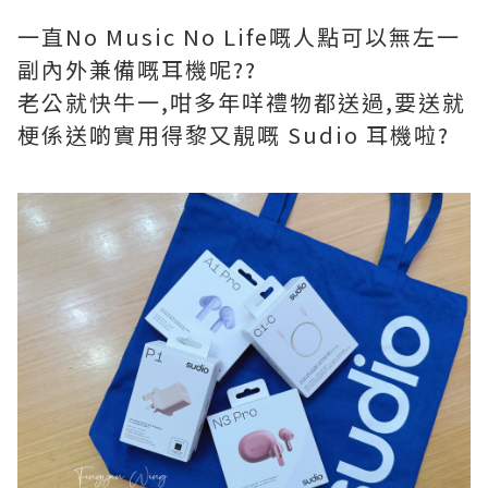
一直No Music No Life嘅人點可以無左一
副內外兼備嘅耳機呢??
老公就快牛一,咁多年咩禮物都送過,要送就
梗係送啲實用得黎又靚嘅 Sudio 耳機啦?