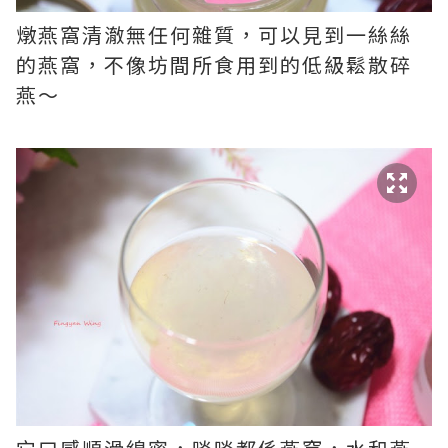
燉燕窩清澈無任何雜質，可以見到一絲絲
的燕窩，不像坊間所食用到的低級鬆散碎
燕～