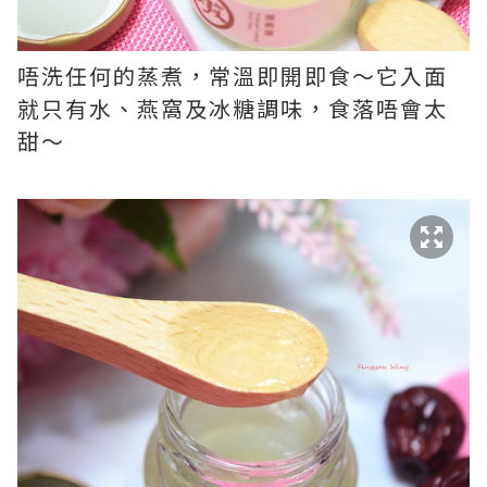
唔洗任何的蒸煮，常溫即開即食～它入面
就只有水、燕窩及冰糖調味，食落唔會太
甜～