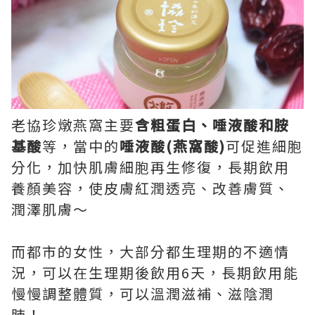
老協珍燉燕窩主要
含粗蛋白、唾液酸和胺
基酸
等，當中的
唾液酸
(
燕窩酸
)
可促進細胞
分化，加快肌膚細胞再生修復，長期飲用
養顏美容，使皮膚紅潤透亮、改善膚質、
潤澤肌膚～
而都市的女性，大部分都生理期的不適情
況，可以在生理期後飲用6天，長期飲用能
慢慢調整體質，可以溫潤滋補、滋陰潤
肺！