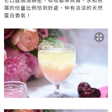
它口感順滑綿密，啖啖都係燕窩，水和燕
窩的份量比例恰到好處，仲有淡淡的天然
蛋白香氣！