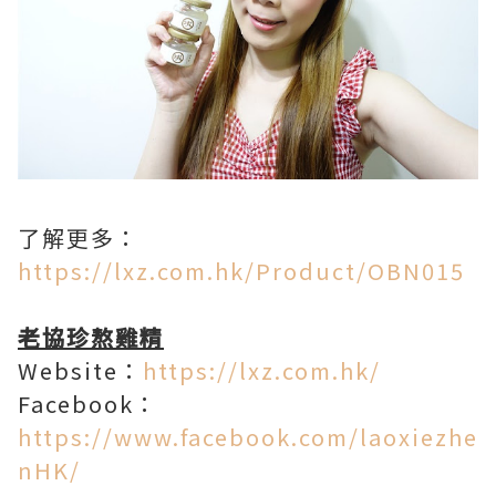
了解更多：
https://lxz.com.hk/Product/OBN015
老協珍熬雞精
Website：
https://lxz.com.hk/
Facebook：
https://www.facebook.com/laoxiezhe
nHK/