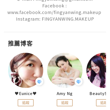
Facebook : 
www.facebook.com/fingyanwing.makeup 

Instagram: FINGYANWING.MAKEUP
推薦博客
uit
♥Eunice♥
Amy Ng
追蹤
追蹤
追蹤