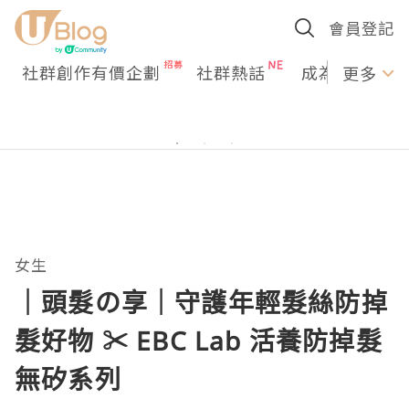
會員登記
社群創作有價企劃
社群熱話
成為U Creato
更多
女生
｜頭髮の享｜守護年輕髮絲防掉
髮好物 ✂ EBC Lab 活養防掉髮
無矽系列