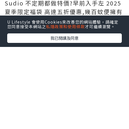
Sudio 不定期都做特價?️早前入手左 2025
夏季限定福袋 高達五折優惠,幾百蚊便擁有
一部全新藍牙耳機,而且有多款時尚顏色選
U Lifestyle 會使用Cookies來改善您的網站體驗，請確定
您同意接受本網站之
私隱政策和使用條款
才可繼續瀏覽。
擇,自用送禮一啲都唔失禮呀?
我已閱讀及同意
夏季限定福袋?️ 包含共 5 項商品,包括:
- Sudio N3 Pro (可自行選色)
- 保證至少有 1 副無線藍牙耳機
- 仲有隨機禮物附送