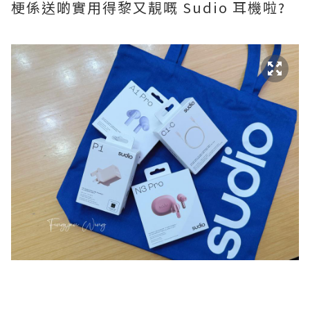
梗係送啲實用得黎又靚嘅 Sudio 耳機啦?