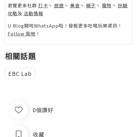
瀏覽更多社群
打卡
丶
旅遊
丶
美食
丶
親子
丶
寵物
丶
扮靚
攻略
及
活動情報
U Blog開咗WhatsApp啦！發掘更多吃喝玩樂資訊！
Follow 我哋
！
相關話題
EBC Lab
0個讚好
收藏