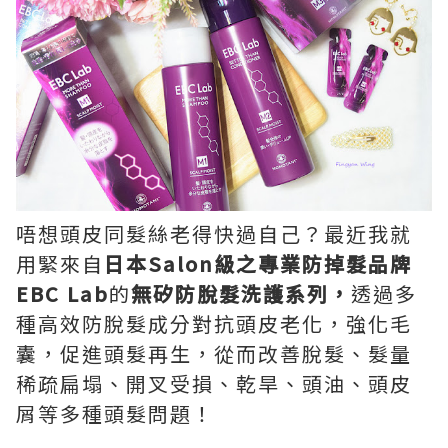
唔想頭皮同髮絲老得快過自己？最近我就
用緊來自
日本
Salon
級之專業防掉髮品牌
EBC Lab
的
無矽防脫髮洗護系列，
透過多
種高效防脫髮成分對抗頭皮老化，強化毛
囊，促進頭髮再生，從而改善脫髮、髮量
稀疏扁塌、開叉受損、乾旱、頭油、頭皮
屑等多種頭髮問題！