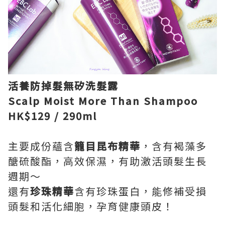
活養防掉髮無矽洗髮露
Scalp Moist More Than Shampoo
HK$129 / 290ml
主要成份蘊含
籠目昆布精華
，含有褐藻多
醣硫酸酯，高效保濕，有助激活頭髮生長
週期～
還有
珍珠精華
含有珍珠蛋白，能修補受損
頭髮和活化細胞，孕育健康頭皮！