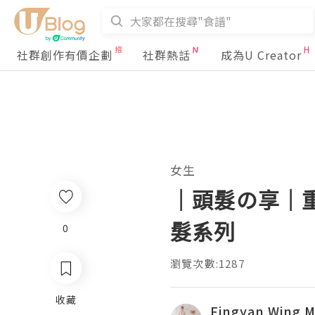
社群創作有價企劃
社群熱話
成為U Creator
女生
｜頭髮の享｜重整
髮系列
0
瀏覽次數:1287
收藏
Fingyan Wing M