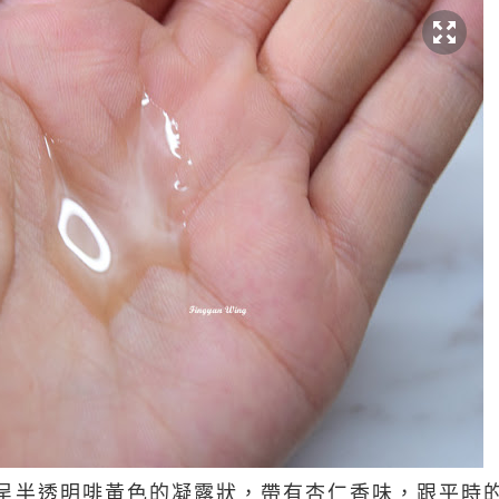
呈半透明啡黃色的凝露狀，
帶
有杏仁香味，跟平時