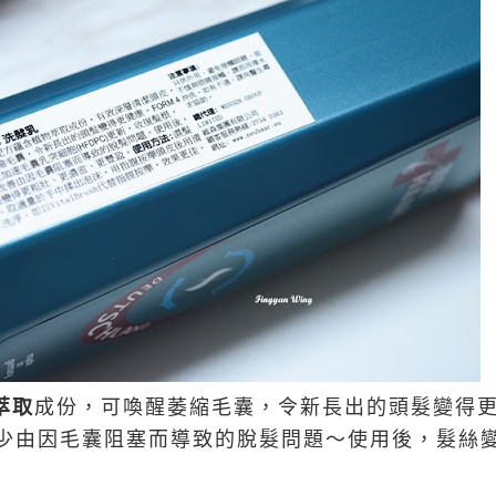
萃取
成份，可喚醒萎縮毛囊，令新長出的頭髮變得
少由因毛囊阻塞而導致的脫髮問題～使用後，髮絲