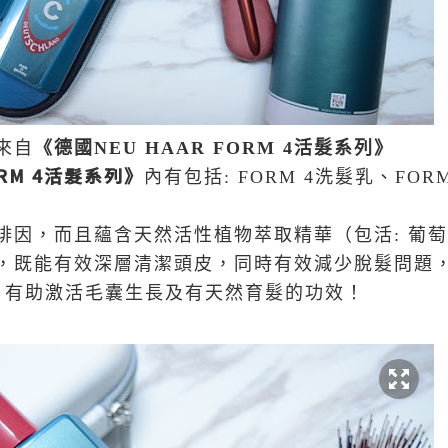
來自
《
德國
NEU HAAR FORM 4
活髮系列
》
RM 4
活髮系列
》
內有包括
: FORM 4
洗髮乳、
FORM
啡因，而且蘊含天然活性植物萃取精華（包活
:
葡萄
，既能有效深層清潔頭皮，同時有效減少脫髮問題
，有助激活毛囊生長及有天然育髮的功效！