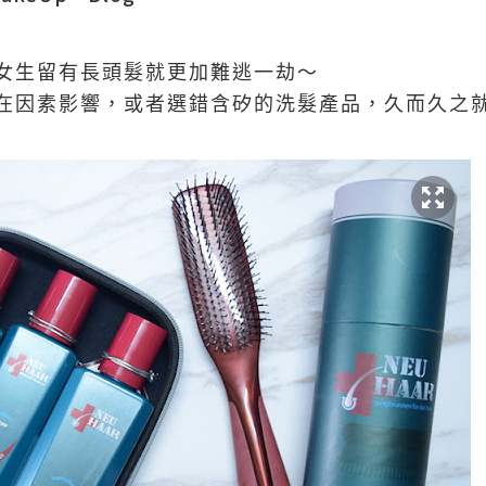
女生留有長頭髮就更加難逃一劫～
在因素影響，或者選錯含矽的洗髮產品，久而久之