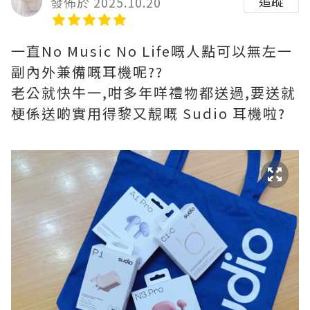
追蹤
發佈於 2025.10.20
一直No Music No Life嘅人點可以無左一
副內外兼備嘅耳機呢??
老公就快牛一,咁多年咩禮物都送過,要送就
梗係送啲實用得黎又靚嘅 Sudio 耳機啦?