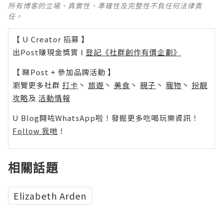
所有博客的立場、真實性、準確性及完整性不負任何法律責
任。
【 U Creator 招募 】
出Post賺現金獎賞 l
登記《社群創作有價企劃》
【 睇Post + 參加品牌活動 】
瀏覽更多社群
打卡
丶
旅遊
丶
美食
丶
親子
丶
寵物
丶
扮靚
攻略
及
活動情報
U Blog開咗WhatsApp啦！發掘更多吃喝玩樂資訊！
Follow 我哋
！
相關話題
Elizabeth Arden