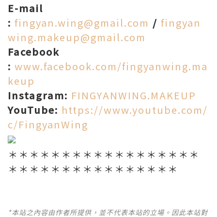
E-mail
:
fingyan.wing@gmail.com
/
fingyan
wing.makeup@gmail.com
Facebook
:
www.facebook.com/fingyanwing.ma
keup
Instagram:
FINGYANWING.MAKEUP
YouTube:
https://www.youtube.com/
c/FingyanWing
＊＊＊＊＊＊＊＊＊＊＊＊＊＊＊＊＊＊
＊＊＊＊＊＊＊＊＊＊＊＊＊＊＊＊
*本站之內容由作者所提供，並不代表本站的立場。因此本站對