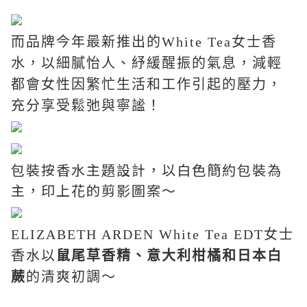
而品牌今年
最新推出的
White Tea
女士香
水，以細膩怡人、紓緩醒振的氣息，減輕
都會女性因繁忙生活和工作引起的壓力，
充分享受鬆弛與寧謐
！
包裝按香水主題設計，以白色簡約包裝為
主，印上花的剪影圖案～
ELIZABETH ARDEN White Tea EDT
女士
香水以
鼠尾草香精、意大利柑橘和日本白
蕨
的清爽初調～