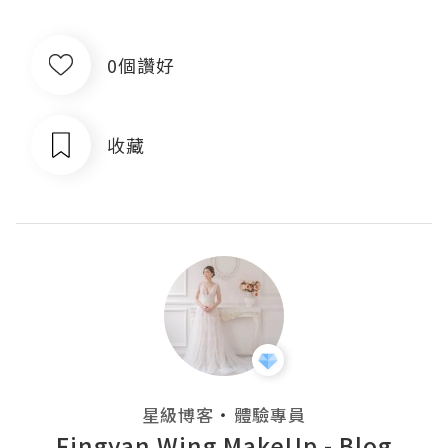
0個讚好
收藏
・
星級博客
體驗專員
Fingyan Wing MakeUp - Blog