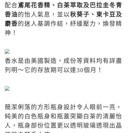
配合
鳶尾花香精、白茶萃取及巴拉圭冬青
香油
的怡人氣息，並以
秋葵子、東卡豆及
麝香
的迷人基調作結，紓緩壓力，煥發精
神！
香水是由美國製造，成份等資料均有詳盡
列明～它的存放期可以達
30
個月！
簡潔俐落的方形
瓶身設計令人眼前一亮
，
純美的白色瓶身和瓶蓋突顯白茶的清麗怡
人，瓶身部份位置更以透明玻璃透現出晶