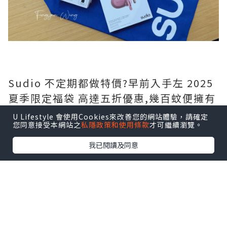
Sudio 不定期都做特價?️早前入手左 2025
夏季限定福袋 高達五折優惠,幾百蚊便擁有
一部全新藍牙耳機,而且有多款時尚顏色選
U Lifestyle 會使用Cookies來改善您的網站體驗，請確定
您同意接受本網站之
私隱政策和使用條款
才可繼續瀏覽。
擇,自用送禮一啲都唔失禮呀?
我已閱讀及同意
夏季限定福袋?️ 包含共 5 項商品,包括:
- Sudio N3 Pro (可自行選色)
- 保證至少有 1 副無線藍牙耳機
- 仲有隨機禮物附送