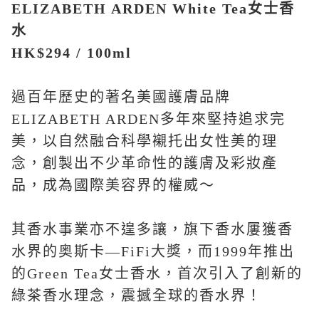
ELIZABETH ARDEN White Tea
女士香
水
HK$
294
/
100
ml
過百年歷史的著名美國護膚品牌
ELIZABETH ARDEN
多年來堅持追求完
美，以自然融合科學襯托出女性美的理
念，創製出不少革命性的護膚及彩妝產
品，成為國際美容界的權威
～
其香水事業亦不遑多讓，旗下香水屢獲香
水界的奥斯卡—
FiFi
大獎
，而
1999
年推出
的
Green Tea
女士香水，首次引入了創新的
綠茶香水理念，震撼全球的香水界
！