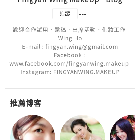
追蹤
歡迎合作試用．邀稿．出席活動．化妝工作 

Wing Ho

E-mail : fingyan.wing@gmail.com

Facebook : 
www.facebook.com/fingyanwing.makeup 

Instagram: FINGYANWING.MAKEUP
推薦博客