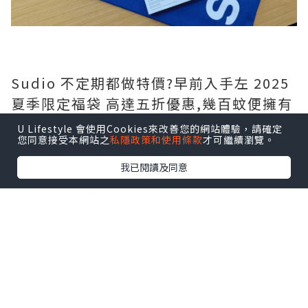
Sudio 不定期都做特價?️早前入手左 2025
夏季限定福袋 高達五折優惠,幾百蚊便擁有
一部全新藍牙耳機,而且有多款時尚顏色選
U Lifestyle 會使用Cookies來改善您的網站體驗，請確定
您同意接受本網站之
私隱政策和使用條款
才可繼續瀏覽。
擇,自用送禮一啲都唔失禮呀?
我已閱讀及同意
夏季限定福袋?️ 包含共 5 項商品,包括:
- Sudio N3 Pro (可自行選色)
- 保證至少有 1 副無線藍牙耳機
- 仲有隨機禮物附送