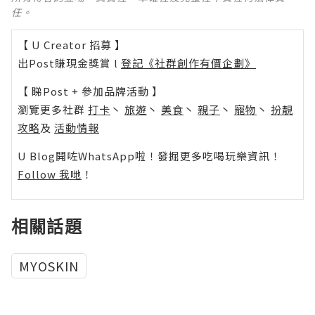
任。
【 U Creator 招募 】
出Post賺現金獎賞 l
登記《社群創作有價企劃》
【 睇Post + 參加品牌活動 】
瀏覽更多社群
打卡
丶
旅遊
丶
美食
丶
親子
丶
寵物
丶
扮靚
攻略
及
活動情報
U Blog開咗WhatsApp啦！發掘更多吃喝玩樂資訊！
Follow 我哋
！
相關話題
MYOSKIN