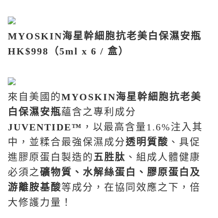
MYOSKIN
海星幹細胞抗老美白保濕安瓶
HK$998
（
5ml x 6 /
盒）
來自美國的
MYOSKIN
海星幹細胞抗老美
白保濕安瓶
蘊含之專利成分
JUVENTIDE™
，以最高含量
1.6%
注入其
中，並糅合最強保濕成分
透明質酸
、具促
進膠原蛋白製造的
五胜肽
、組成人體健康
必須之
礦物質、水解絲蛋白、膠原蛋白及
游離胺基酸
等成分，在協同效應之下，倍
大修護力量！