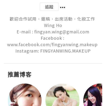
追蹤
歡迎合作試用．邀稿．出席活動．化妝工作 

Wing Ho

E-mail : fingyan.wing@gmail.com

Facebook : 
www.facebook.com/fingyanwing.makeup 

Instagram: FINGYANWING.MAKEUP
推薦博客