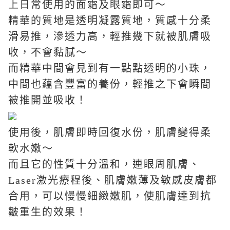
上日常使用的面霜及眼霜即可～
精華的質地是透明凝露質地，質感十分柔
滑易推，滲透力高，輕推幾下就被肌膚吸
收，不會黏膩～
而精華中間會見到有一點點透明的小珠，
中間也蘊含豐富的養份，輕推之下會瞬間
被推開並吸收！
使用後，肌膚即時回復水份，肌膚變得柔
軟水嫩～
而且它的性質十分溫和，連眼周肌膚、
Laser
激光療程後、肌膚嫩薄及敏感皮膚都
合用，可以慢慢細緻嫩肌，使肌膚達到抗
皺重生的效果！