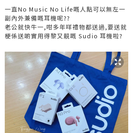
一直No Music No Life嘅人點可以無左一
副內外兼備嘅耳機呢??
老公就快牛一,咁多年咩禮物都送過,要送就
梗係送啲實用得黎又靚嘅 Sudio 耳機啦?