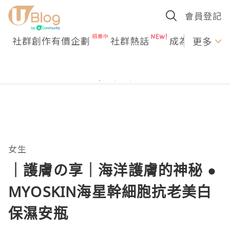
會員登記
社群創作有價企劃
社群熱話
成為U Creato
更多
女生
｜護膚の享｜海洋護膚的神秘 ●
MYOSKIN海星幹細胞抗老美白
保濕安瓶