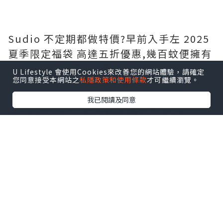
Sudio 不定期都做特價?️早前入手左 2025
夏季限定福袋 高達五折優惠,幾百蚊便擁有
一部全新藍牙耳機,而且有多款時尚顏色選
U Lifestyle 會使用Cookies來改善您的網站體驗，請確定
您同意接受本網站之
私隱政策和使用條款
才可繼續瀏覽。
擇,自用送禮一啲都唔失禮呀?
我已閱讀及同意
夏季限定福袋?️ 包含共 5 項商品,包括:
- Sudio N3 Pro (可自行選色)
- 保證至少有 1 副無線藍牙耳機
- 仲有隨機禮物附送