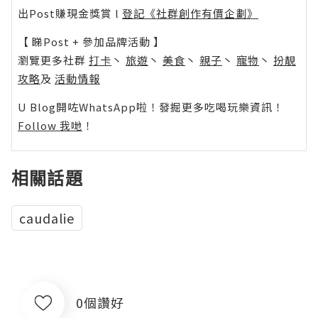
出Post賺現金獎賞 l
登記《社群創作有價企劃》
【 睇Post + 參加品牌活動 】
瀏覽更多社群
打卡
丶
旅遊
丶
美食
丶
親子
丶
寵物
丶
扮靚
攻略
及
活動情報
U Blog開咗WhatsApp啦！發掘更多吃喝玩樂資訊！
Follow 我哋
！
相關話題
caudalie
0個讚好