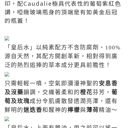
印，配
Caudalie
極具代表性的葡萄紫紅色
調，啞緻玻璃瓶身的頂端是有如黃金后冠
的瓶蓋！
「皇后水」以
純素配方不含防腐劑、
100%
源自天然，其配方開創革新，相對得到廣
泛的熱烈追捧的草本成分更具前贍性！
只需輕輕一噴，空氣即瀰漫神聖的
安息香
及沒藥
韻調，交織著柔和的
橙花
芬芳，
葡
萄及玫瑰
成分令肌膚散發透潤亮澤，還有
鮮明的
迷迭香
和醒神的
檸檬
與
薄荷
精油～
「皇后水」上面有層油，用之前可以搖一