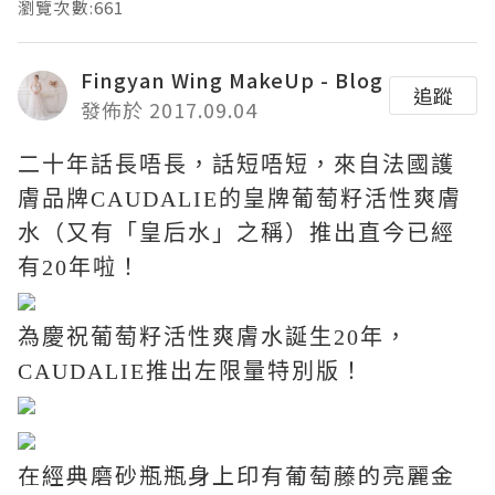
瀏覽次數:661
Fingyan Wing MakeUp - Blog
追蹤
發佈於 2017.09.04
二十年話長唔長，話短唔短，
來自法國護
膚品牌
CAUDALIE
的皇牌葡萄籽活性爽膚
水（又有「皇后水」之稱）推出直今已經
有
20
年啦！
為慶祝葡萄籽活性爽膚水誕生
20
年，
CAUDALIE
推出左
限量特別版！
在經典磨砂瓶瓶身上印有葡萄藤的亮麗金