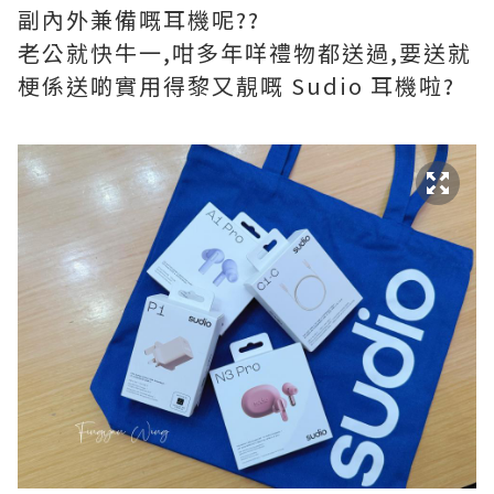
副內外兼備嘅耳機呢??
老公就快牛一,咁多年咩禮物都送過,要送就
梗係送啲實用得黎又靚嘅 Sudio 耳機啦?