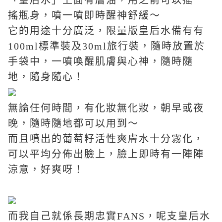
搖瓶身，噴一噴即時醒神舒緩～
它的用途十分廣泛，
限量版皇后水備有有
100ml
標準裝及
30ml
旅行裝，
隨時放置於
手袋中，一噴喚醒肌膚與心神，隨時隨
地，隨身隨心！
無論任何時間，有化妝無化妝，朝早或夜
晚
，
隨時隨地都可以用到
～
而且噴出的
葡萄籽活性爽膚水十分霧化，
可以平均分佈出臉上，臉上即時有一陣陣
涼意，好爽呀！
而我自己就係長期忠實
F
ANS
，呢支皇后水