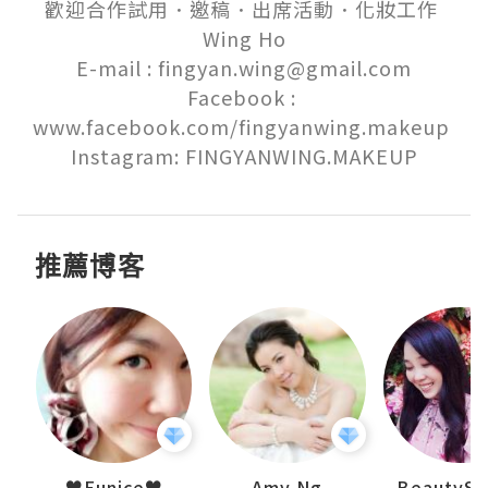
歡迎合作試用．邀稿．出席活動．化妝工作 

Wing Ho

E-mail : fingyan.wing@gmail.com

Facebook : 
www.facebook.com/fingyanwing.makeup 

Instagram: FINGYANWING.MAKEUP
推薦博客
uit
♥Eunice♥
Amy Ng