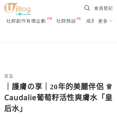
會員登記
社群創作有價企劃
社群熱話
成為U Creato
更多
女生
｜護膚の享｜20年的美麗伴侶 ♕
Caudalie葡萄籽活性爽膚水「皇
后水」