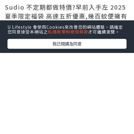
Sudio 不定期都做特價?️早前入手左 2025
夏季限定福袋 高達五折優惠,幾百蚊便擁有
一部全新藍牙耳機,而且有多款時尚顏色選
U Lifestyle 會使用Cookies來改善您的網站體驗，請確定
您同意接受本網站之
私隱政策和使用條款
才可繼續瀏覽。
擇,自用送禮一啲都唔失禮呀?
我已閱讀及同意
夏季限定福袋?️ 包含共 5 項商品,包括:
- Sudio N3 Pro (可自行選色)
- 保證至少有 1 副無線藍牙耳機
- 仲有隨機禮物附送