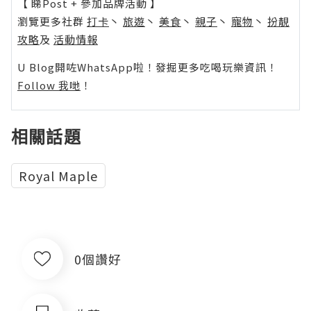
【 睇Post + 參加品牌活動 】
瀏覽更多社群
打卡
丶
旅遊
丶
美食
丶
親子
丶
寵物
丶
扮靚
攻略
及
活動情報
U Blog開咗WhatsApp啦！發掘更多吃喝玩樂資訊！
Follow 我哋
！
相關話題
Royal Maple
0個讚好