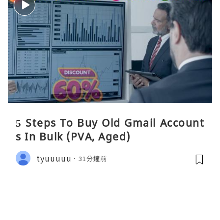
5 Steps To Buy Old Gmail Account
s In Bulk (PVA, Aged)
tyuuuuu
31分鐘前