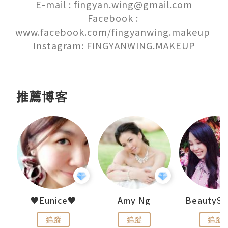
E-mail : fingyan.wing@gmail.com

Facebook : 
www.facebook.com/fingyanwing.makeup 

Instagram: FINGYANWING.MAKEUP
推薦博客
uit
♥Eunice♥
Amy Ng
追蹤
追蹤
追蹤