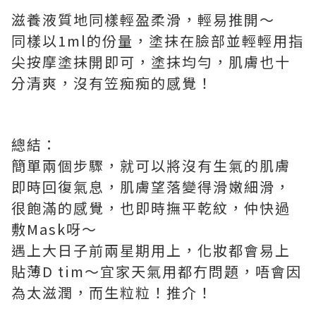
滋養液質地同樣輕盈柔滑，輕易推開～
同樣以1ml的份量，塗抹在臉部並輕輕用指
尖按摩塗抹開即可，塗抹均勻，肌膚也十
分清爽，沒有笠痴痴的感覺！
總結：
簡單兩個步驟，就可以將沒有生氣的肌膚
即時回復氣息，肌膚望落變得滑嫩細滑，
很飽滿的感覺，也即時撫平乾紋，仲快過
敷Mask呀～
遇上大日子前兩星期用上，化妝都會易上
貼薄D tim～宜家天氣用都冇問題，唔會因
為太滋潤，而生粒粒！推介！