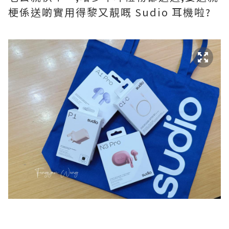
梗係送啲實用得黎又靚嘅 Sudio 耳機啦?