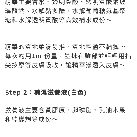
精華主要含水、透明質酸、透明質酸鈉玻
璃酸鈉、水解黏多醣、水解葡萄糖氨基聚
糖和水解透明質酸等高效補水成份～
精華的質地柔滑易推，質地輕盈不黏膩～
每次約用1ml份量，塗抹在臉部並輕輕用指
尖按摩等皮膚吸收，讓精華滲透入皮膚～
Step 2
：補濕滋養液
(
白色
)
滋養液主要含黃膠原、卵磷脂、乳油木果
和檸檬烯等成份～