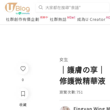
社群創作有價企劃
社群熱話
成為U Creator
女生
｜護膚の享｜「
修護微精華液
0
瀏覽次數:751
收藏
Fingyan Wing M