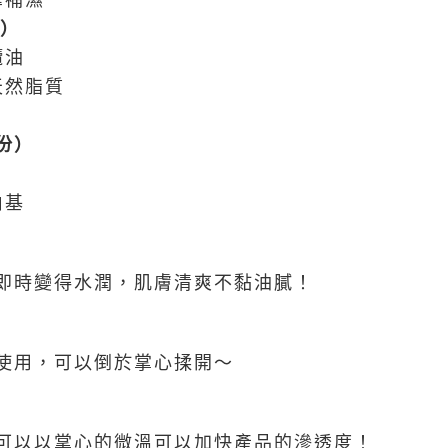
補濕
）
欖油
然脂質
份）
由基
即時變得水潤，肌膚清爽不黏油膩！
使用，可以倒於掌心揉開～
可以以掌心的微溫可以加快產品的滲透度！