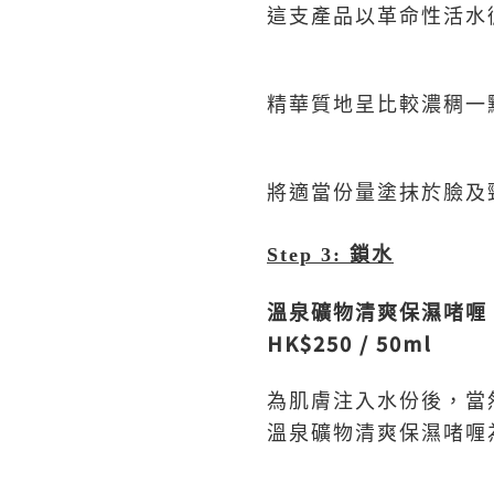
這支產品以革命性活水
精華質地呈比較濃稠一
將適當份量塗抹於臉及
Step 3:
鎖水
溫泉礦物清爽保濕啫喱
HK$250 / 50ml
為肌膚注入水份後，當
溫泉礦物清爽保濕啫喱