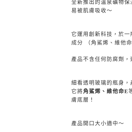
全新推出的溫泉礦物保
易被肌膚吸收～
它運用創新科技，於一
成分 （角鯊烯、維他
產品不含任何防腐劑，
細看透明玻璃的瓶身，
它將
角鯊烯、維他命
E
膚底層！
產品開口大小適中～