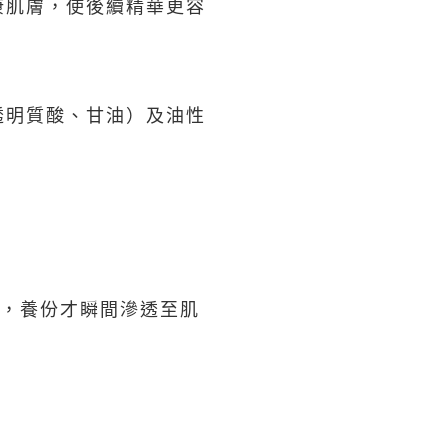
康肌膚，使後續精華更容
透明質酸、甘油）及油性
，養份才瞬間滲透至肌