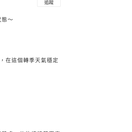
追蹤
狀態～
！
題，在這個轉季天氣穩定