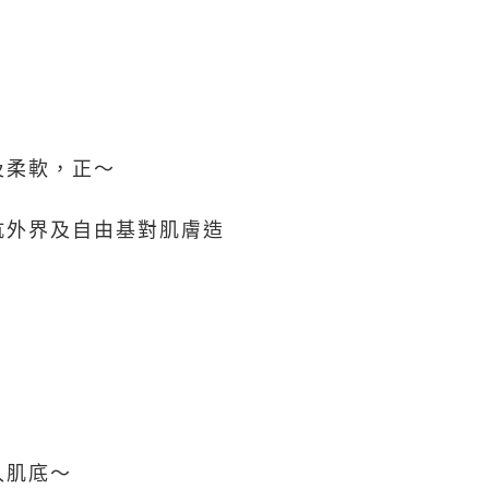
及柔軟，正～
抗外界及自由基對肌膚造
入肌底～