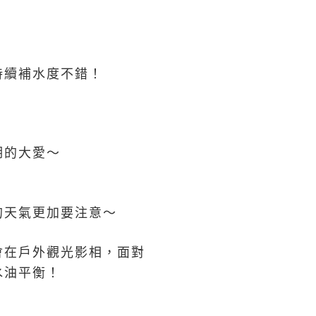
持續補水度不錯！
期的大愛～
的天氣更加要注意～
會在戶外觀光影相，面對
水油平衡！