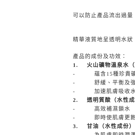
可以防止產品流出過量
精華液質地呈透明水狀
產品的成份及功效：
1.
火山礦物溫泉水（
- 蘊含15種珍貴
- 舒緩、平衡及強
- 加速肌膚吸收
2.
透明質酸（水性成
- 高效補濕鎖水
- 即時使肌膚更
3.
甘油（水性成份）