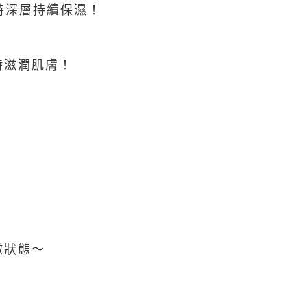
時深層持續保濕！
時滋潤肌膚！
嫩狀態～