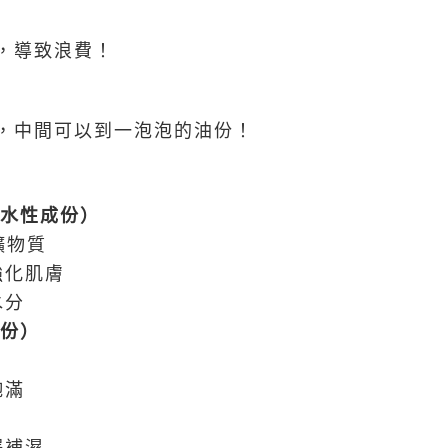
，導致浪費！
，中間可以到一泡泡的油份！
水性成份）
礦物質
化肌膚
水分
份）
飽滿