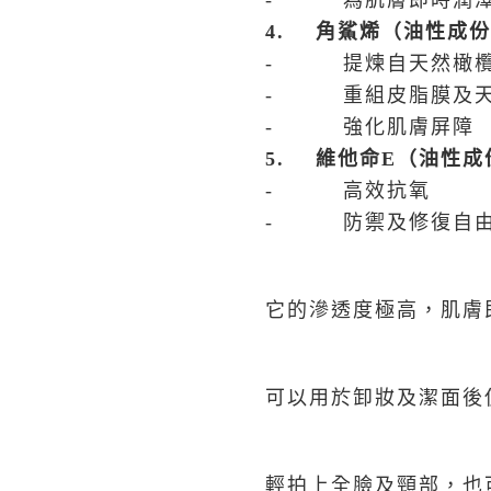
- 為肌膚即時潤澤
4.
角鯊烯（油性成份
- 提煉自天然橄
- 重組皮脂膜及天
- 強化肌膚屏障
5.
維他命
E
（油性成
- 高效抗氧
- 防禦及修復自
它的滲透度極高，肌膚
可以用於卸妝及潔面後
輕拍上全臉及頸部，也