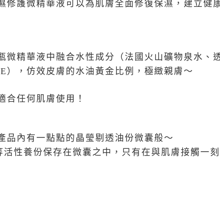
濕修護微精華液可以為肌膚全面修復保濕，建立健
瓶微精華液中融合水性成分（法國火山礦物泉水、
命E），仿效皮膚的水油黃金比例，極緻親膚～
適合任何肌膚使用！
產品內有一點點的晶瑩剔透油份微囊般～
等活性養份保存在微囊之中，只有在與肌膚接觸一刻