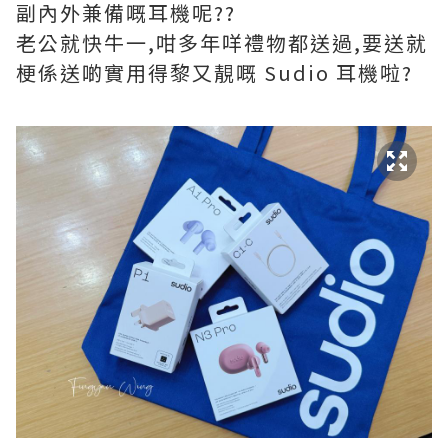
副內外兼備嘅耳機呢??
老公就快牛一,咁多年咩禮物都送過,要送就
梗係送啲實用得黎又靚嘅 Sudio 耳機啦?