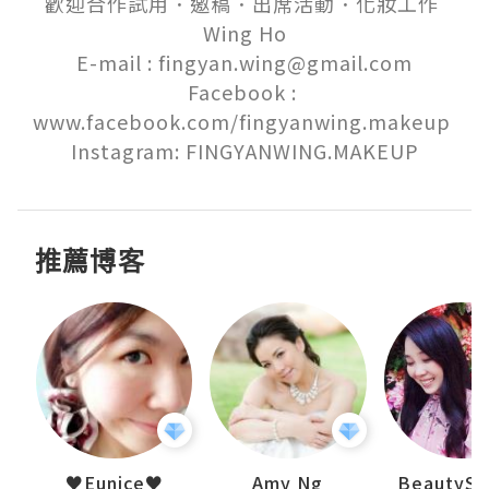
歡迎合作試用．邀稿．出席活動．化妝工作 

Wing Ho

E-mail : fingyan.wing@gmail.com

Facebook : 
www.facebook.com/fingyanwing.makeup 

Instagram: FINGYANWING.MAKEUP
推薦博客
uit
♥Eunice♥
Amy Ng