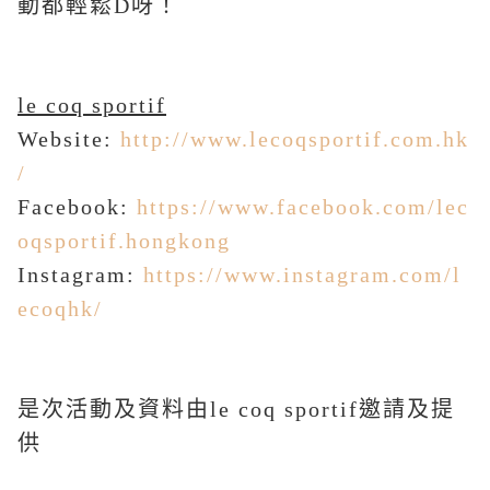
動都輕鬆D呀！
le coq sportif
Website:
http://www.lecoqsportif.com.hk
/
Facebook:
https://www.facebook.com/lec
oqsportif.hongkong
Instagram:
https://www.instagram.com/l
ecoqhk/
是次活動及資料由le coq sportif邀請及提
供