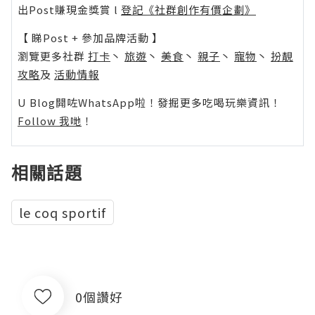
出Post賺現金獎賞 l
登記《社群創作有價企劃》
【 睇Post + 參加品牌活動 】
瀏覽更多社群
打卡
丶
旅遊
丶
美食
丶
親子
丶
寵物
丶
扮靚
攻略
及
活動情報
U Blog開咗WhatsApp啦！發掘更多吃喝玩樂資訊！
Follow 我哋
！
相關話題
le coq sportif
0個讚好