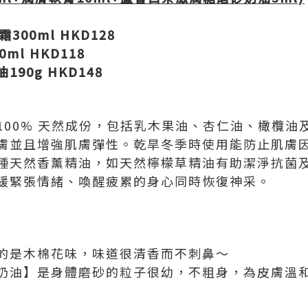
霜
300ml HKD128
0ml HKD118
油
190g HKD148
100% 天然成份，包括乳木果油、杏仁油、橄欖油
膚並且增強肌膚彈性。乾旱冬季時使用能防止肌膚
種天然香薰精油，如天然檸檬草精油有助潔淨抗菌
緩緊張情緒、喚醒疲累的身心同時恢復神采。
的是木棉花味，味道很清香而不刺鼻～
奶油】是身體磨砂的粒子很幼，不粗身，為皮膚溫