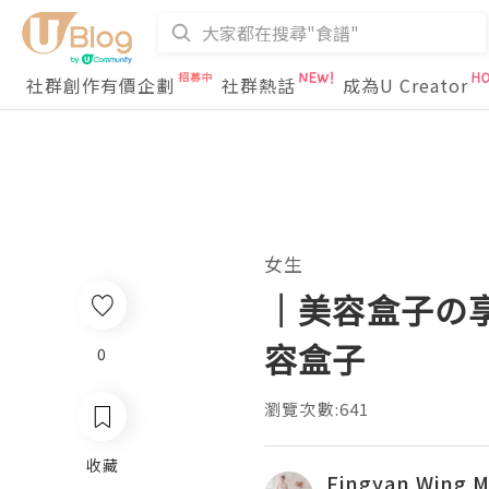
社群創作有價企劃
社群熱話
成為U Creator
女生
｜美容盒子の享｜
容盒子
0
瀏覽次數:641
收藏
Fingyan Wing M