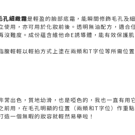
毛孔細緻霜
是輕盈的臉部底霜，能瞬間修飾毛孔及
立使用，亦可用於化妝前後。透明無油配方，適合
再沒難度。成份蘊含維他命E誘導體，能有效保護
指腹輕輕以輕拍方式上塗在兩頰和T字位等所需位
非常出色，質地幼滑，也是啞色的，我也一直有用
之前用，在毛孔明顯的位置（兩頰和T字位）作重
打造一個無暇的妝容就輕然易舉啦！