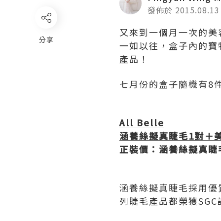
發佈於 2015.08.13
又來到一個月一次的美
分享
一如以往，盒子內的寶
產品！
七月份的盒子隨機有8
All Belle
涵養絲擬真睫毛
1
對＋
正裝價：涵養絲擬真睫
涵養絲擬真睫毛採用優
列睫毛產品都榮獲SG