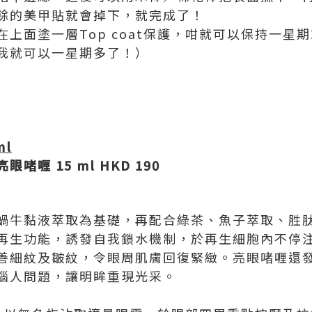
餘的美甲貼就會掉下，就完成了！
上面塗一層Top coat保護，咁就可以保持一星
我就可以一星期多了！）
ml
亮眼啫喱
15 ml HKD 190
蝸牛黏液萃取為基礎，再配合綠茶、魚子萃取、胜
再生功能，誘發自我鎖水機制，於再生細胞內不停
善細紋及皺紋，令眼周肌膚回復緊緻。亮眼啫喱還
惱人問題，讓明眸重現光采。