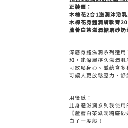
正裝價：
木棉花
2
合
1
滋潤沐浴乳
木棉花身體潤膚軟膏
20
蘆薈白茶滋潤糖磨砂奶
深層身體滋潤系列選用
和，能深層持久滋潤肌
可放鬆身心。並蘊含多
可讓人更放鬆壓力、舒
用後感：
此身體滋潤系列我使用
【蘆薈白茶滋潤糖磨砂
白了一度般！