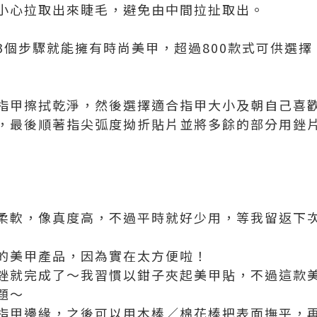
小心拉取出來睫毛，避免由中間拉扯取出。
3個步驟就能擁有時尚美甲，超過800款式可供選
指甲擦拭乾淨，然後選擇適合指甲大小及朝自己喜
，最後順著指尖弧度拗折貼片並將多餘的部分用銼
柔軟，像真度高，不過平時就好少用，等我留返下
的美甲產品，因為實在太方便啦！
銼就完成了～我習慣以鉗子夾起美甲貼，不過這款
題～
指甲邊緣，之後可以用木棒／棉花棒把表面撫平，再