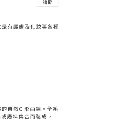
追蹤
主是有護膚及化妝等各種
的自然C 形曲線。全系
料或廢料集合而製成。