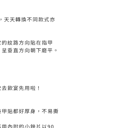
擇，天天轉換不同款式亦
歡的紋路方向貼在指甲
片呈垂直方向朝下磨平。
次去飲宴先用啦！
美甲貼都好厚身，不易撕
用內附的小銼片以90