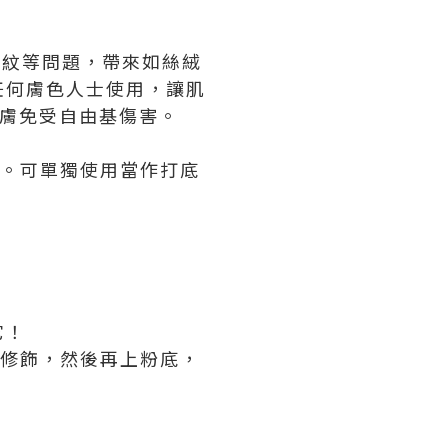
細紋等問題，帶來如絲絨
任何膚色人士使用，讓肌
肌膚免受自由基傷害。
置。可單獨使用當作打底
它！
點修飾，然後再上粉底，