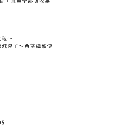
拉提，直至全部吸收為
粒粒～
微減淡了～希望繼續使
95