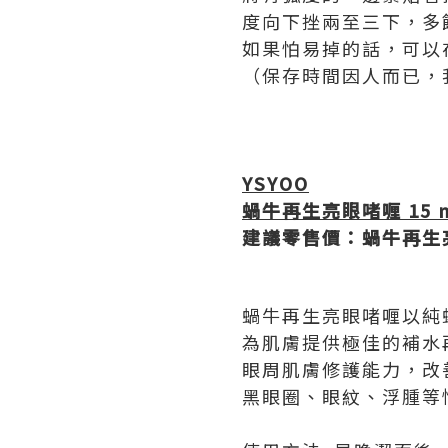
度向下挫兩至三下，多
如果怕易掉的話，可以在
（保存時間因人而已，
YSYOO
蝸牛再生亮眼啫喱
15 
建議零售價：蝸牛再生
蝸牛再生亮眼啫喱以純
為肌膚提供極佳的補水
眼周肌膚修護能力，改
黑眼圈、眼紋、浮腫等