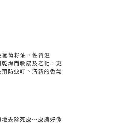
及葡萄籽油，性質溫
因乾燥而敏感及老化，更
及預防蚊叮。清新的香氣
和地去除死皮～皮膚好像