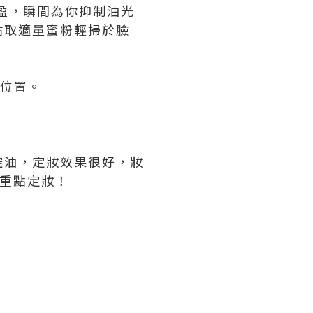
盈，瞬間為你抑制油光
沾取適量蜜粉輕掃於臉
的位置。
控油，定妝效果很好，妝
，重點定妝！