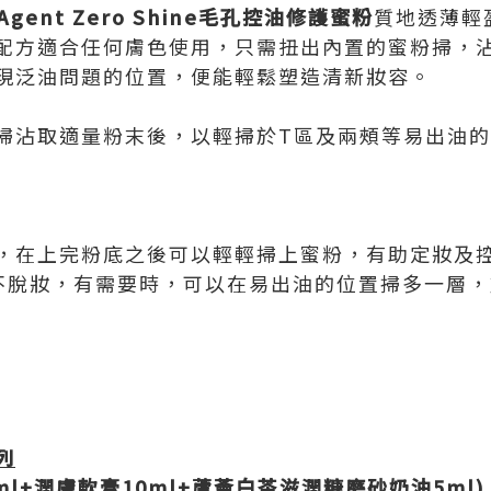
Agent Zero Shine
毛孔控油修護蜜粉
質地透薄輕
配方適合任何膚色使用，只需扭出內置的蜜粉掃，
現泛油問題的位置，便能輕鬆塑造清新妝容。
掃沾取適量粉末後，以輕掃於T區及兩頰等易出油
，在上完粉底之後可以輕輕掃上蜜粉，有助定妝及
也不脫妝，有需要時，可以在易出油的位置掃多一層
列
ml+
潤膚軟膏
10ml+
蘆薈白茶滋潤糖磨砂奶油
5ml)