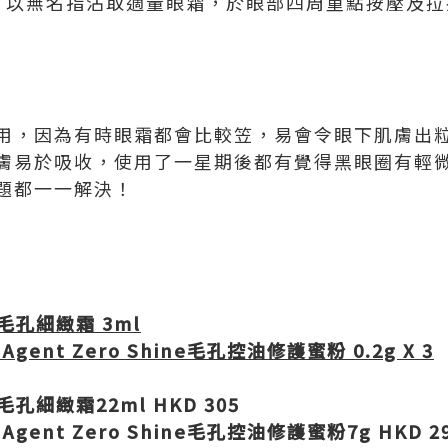
後，以無名指沾取適量眼霜，於眼部四周重點按壓及
用，因為有時眼霜都會比較笠，易會令眼下肌膚出
膚易於吸收，使用了一星期後都有覺得黑眼圈有輕
題都一一解決！
毛孔細緻霜
3ml
 Agent Zero Shine
毛孔控油修護蜜粉
0.2g X 3
毛孔細緻霜
22ml HKD 305
 Agent Zero Shine
毛孔控油修護蜜粉
7g HKD 2