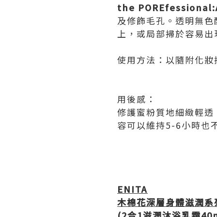
the POREfessional:
及修飾毛孔。透明無色
上，或局部掃於容易出
使用方法：以隨附化妝
用後感：
修護蜜粉質地細緻輕透
容可以維持5-6小時
ENITA
木棉花深層身體滋潤系
(2
合
1
滋潤沐浴乳霜
40