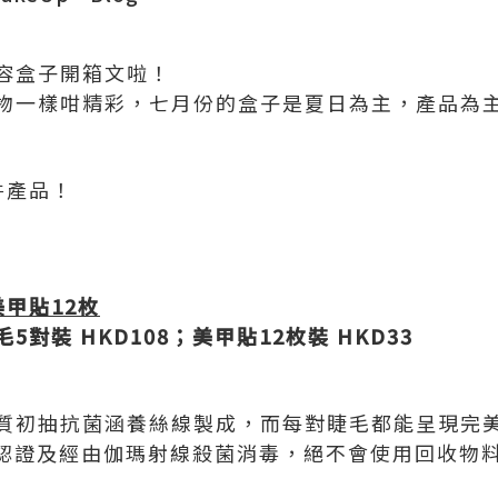
容盒子開箱文啦！
物一樣咁精彩，七月份的盒子是夏日為主，產品為
件產品！
美甲貼
12
枚
毛
5
對裝
HKD108
；美甲貼
12
枚裝
HKD33
質初抽抗菌涵養絲線製成，而每對睫毛都能呈現完美
C認證及經由伽瑪射線殺菌消毒，絕不會使用回收物