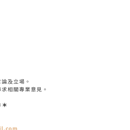
言論及立場。
尋求相關專業意見。
＊＊
il.com