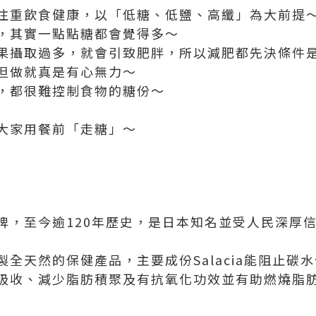
注重飲食健康，以「低糖、低鹽、高纖」為大前提
，其實一點點糖都會覺得多～
果攝取過多，就會引致肥胖，所以減肥都先決條件
但做就真是有心無力～
，都很難控制食物的糖份～
大家用餐前「走糖」～
牌，至今逾120年歷史，是日本知名並受人民深厚
全天然的保健產品，主要成份Salacia能阻止碳
吸收、減少脂肪積聚及有抗氧化功效並有助燃燒脂