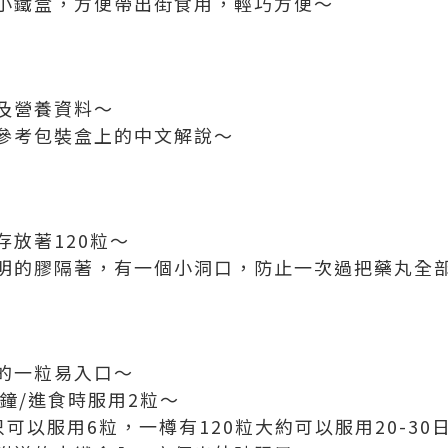
小鐵盒，方便帶出街食用，輕巧方便～
及營養資料～
參考包裝盒上的中文解說～
放著120粒～
明的膠隔著，有一個小洞口，防止一次過把藥丸全
的一粒易入口～
分鐘/進食時服用2粒～
只可以服用6粒，一樽有120粒大約可以服用20-30