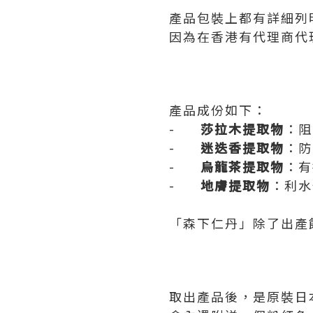
產品包裝上都有詳細列
因為在香港有代理商代
產品成份如下：
-
莎拉木提取物
：阻
-
迷迭香提取物
：防
-
烏龍茶提取物
：有
-
地膚提取物
：利水
「森下仁丹」除了出產
取出產品後，是原裝日