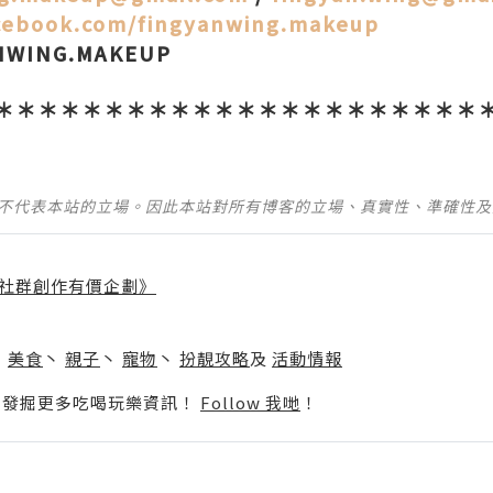
ebook.com/fingyanwing.makeup
ANWING.MAKEUP
＊＊＊＊＊＊＊＊＊＊＊＊＊＊＊＊＊＊＊＊＊＊
並不代表本站的立場。因此本站對所有博客的立場、真實性、準確性
社群創作有價企劃》
】
丶
美食
丶
親子
丶
寵物
丶
扮靚攻略
及
活動情報
p啦！發掘更多吃喝玩樂資訊！
Follow 我哋
！