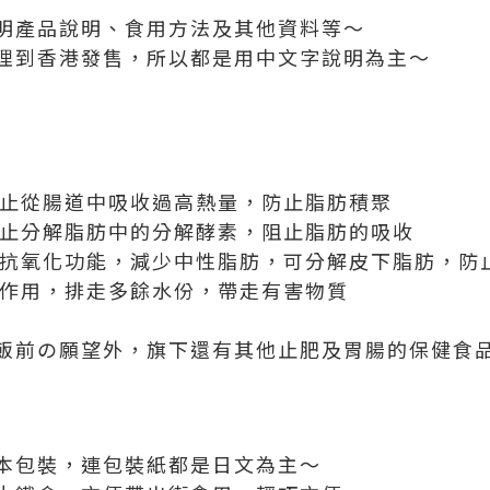
明產品說明、食用方法及其他資料等～
理到香港發售，所以都是用中文字說明為主～
止從腸道中吸收過高熱量，防止脂肪積聚
止分解脂肪中的分解酵素，阻止脂肪的吸收
抗氧化功能，減少中性脂肪，可分解皮下脂肪，防
作用，排走多餘水份，帶走有害物質
飯前の願望外，旗下還有其他止肥及胃腸的保健食
本包裝，連包裝紙都是日文為主～