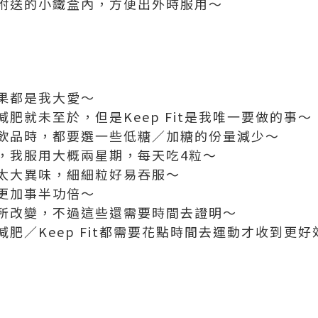
附送的小鐵盒內，方便出外時服用～
果都是我大愛～
肥就未至於，但是Keep Fit是我唯一要做的事～
飲品時，都要選一些低糖／加糖的份量減少～
，我服用大概兩星期，每天吃4粒～
太大異味，細細粒好易吞服～
更加事半功倍～
所改變，不過這些還需要時間去證明～
肥／Keep Fit都需要花點時間去運動才收到更