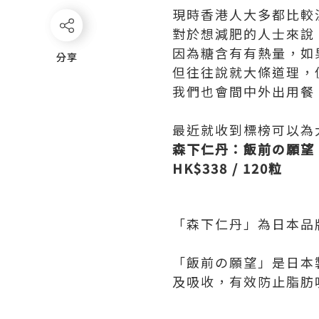
現時香港人大多都比較
對於想減肥的人士來說
因為糖含有有熱量，如
分享
分享
但往往說就大條道理，
我們也會間中外出用餐
最近就收到標榜可以為
森下仁丹：飯前の願望
HK$338 / 120
粒
「森下仁丹」為日本品
「飯前の願望」是日本製
及吸收，有效防止脂肪