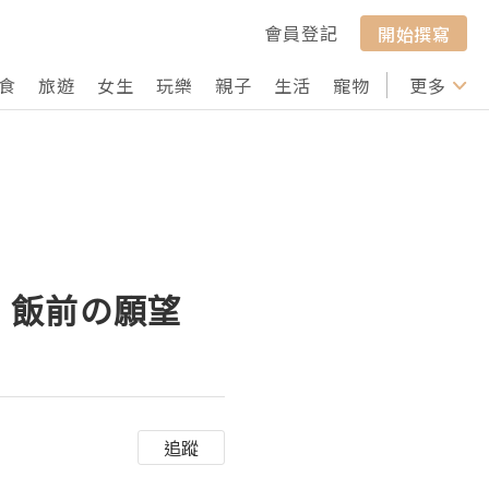
會員登記
開始撰寫
食
旅遊
女生
玩樂
親子
生活
寵物
行山
更多
打卡
丹：飯前の願望
追蹤