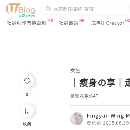
社群創作有價企劃
社群熱話
成為U Creator
女生
｜瘦身の享｜走
0
0
瀏覽次數:847
Fingyan Wing M
發佈於 2015.06.30
收藏
收藏