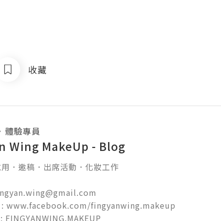
收藏
・
體驗專員
n Wing MakeUp - Blog
用．邀稿．出席活動．化妝工作 

fingyan.wing@gmail.com

: www.facebook.com/fingyanwing.makeup 

m: FINGYANWING.MAKEUP