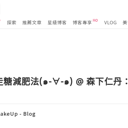
探索
推薦文章
星級博客
博客專享
VLOG
美
糖減肥法(๑¯∀¯๑) @ 森下仁
akeUp - Blog