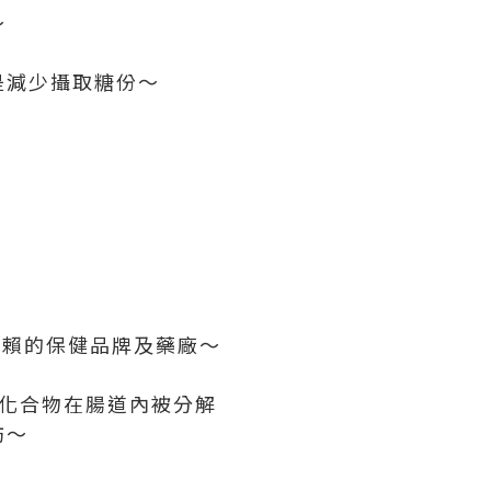
～
是減少攝取糖份～
信賴的保健品牌及藥廠～
水化合物在腸道內被分解
肪～