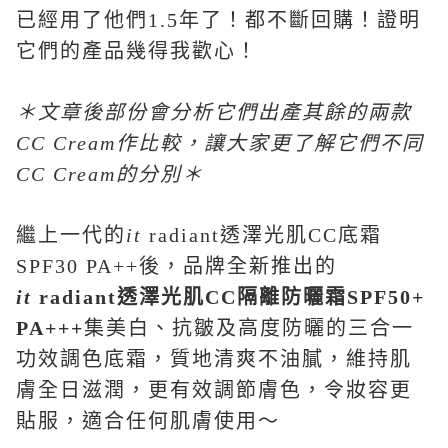
已經用了他們1.5年了！都不斷回購！證明
它們的產品幾得我歡心！
＊文章後部份會分析它們出產其餘的兩款
CC Cream
作比較，讓大家更了解它們不同
CC Cream
的分別＊
繼上一代的
it
radiant透澤光肌CC底霜
SPF30 PA++後，品牌全新推出的
it
radiant
透澤光肌
CC
隔離防曬霜
SPF50+
PA+++
集美白、抗皺及高度防曬的三合一
功效調色底霜，質地清爽不油膩，維持肌
膚全日滋潤，更有效調節膚色，令妝容更
貼服，適合任何肌膚使用～