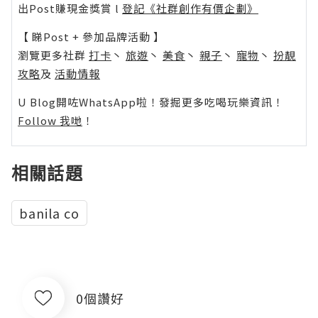
出Post賺現金獎賞 l
登記《社群創作有價企劃》
【 睇Post + 參加品牌活動 】
瀏覽更多社群
打卡
丶
旅遊
丶
美食
丶
親子
丶
寵物
丶
扮靚
攻略
及
活動情報
U Blog開咗WhatsApp啦！發掘更多吃喝玩樂資訊！
Follow 我哋
！
相關話題
banila co
0個讚好