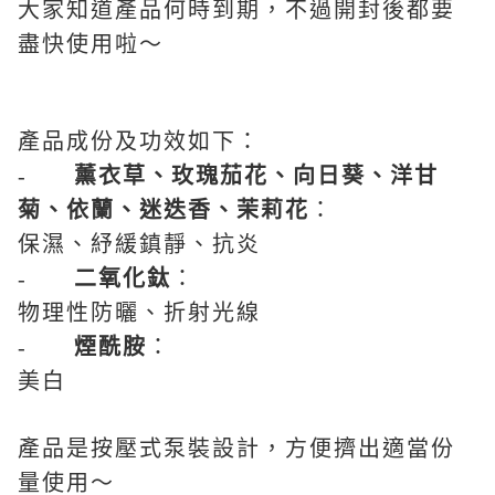
大家知道產品何時到期，不過開封後都要
盡快使用啦～
產品成份及功效如下：
-
薰衣草、玫瑰茄花、向日葵、洋甘
菊、依蘭、迷迭香、茉莉花
：
保濕、紓緩鎮靜、抗炎
-
二氧化鈦
：
物理性防曬、折射光線
-
煙酰胺
：
美白
產品是按壓式泵裝設計，方便擠出適當份
量使用～