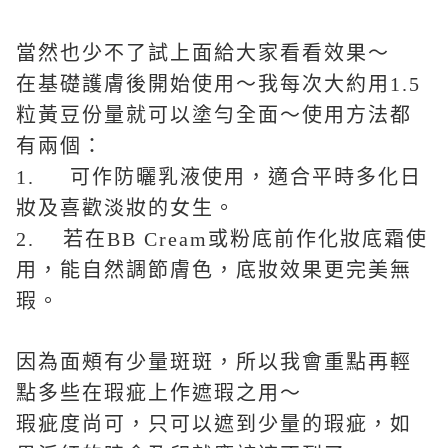
當然也少不了試上面給大家看看效果～
在基礎護膚後開始使用～我每次大約用1.5
粒黃豆份量就可以塗勻全面～使用方法都
有兩個：
1. 可作防曬乳液使用，適合平時多化日
妝及喜歡淡妝的女生。
2. 若在BB Cream或粉底前作化妝底霜使
用，能自然調節膚色，底妝效果更完美無
瑕。
因為面頰有少量斑斑，所以我會重點再輕
點多些在瑕疵上作遮瑕之用～
瑕疵度尚可，只可以遮到少量的瑕疵，如