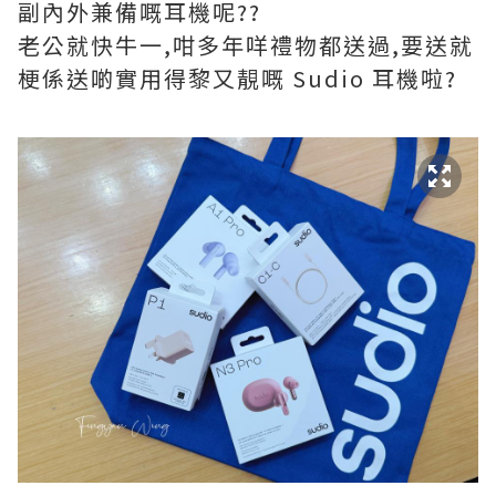
副內外兼備嘅耳機呢??
老公就快牛一,咁多年咩禮物都送過,要送就
梗係送啲實用得黎又靚嘅 Sudio 耳機啦?