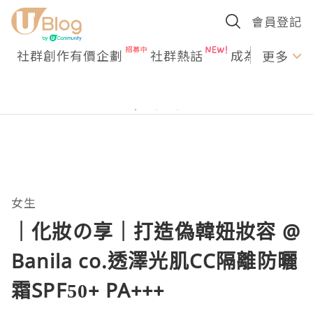
會員登記
社群創作有價企劃
社群熱話
成為U Creato
更多
女生
｜化妝の享｜打造偽韓妞妝容 @
Banila co.透澤光肌CC隔離防曬
霜SPF50+ PA+++