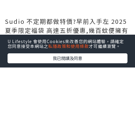
Sudio 不定期都做特價?️早前入手左 2025
夏季限定福袋 高達五折優惠,幾百蚊便擁有
一部全新藍牙耳機,而且有多款時尚顏色選
U Lifestyle 會使用Cookies來改善您的網站體驗，請確定
您同意接受本網站之
私隱政策和使用條款
才可繼續瀏覽。
擇,自用送禮一啲都唔失禮呀?
我已閱讀及同意
夏季限定福袋?️ 包含共 5 項商品,包括:
- Sudio N3 Pro (可自行選色)
- 保證至少有 1 副無線藍牙耳機
- 仲有隨機禮物附送