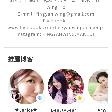
歡迎合作試用．邀稿．出席活動．化妝工作 

Wing Ho

E-mail : fingyan.wing@gmail.com

Facebook : 
www.facebook.com/fingyanwing.makeup 

Instagram: FINGYANWING.MAKEUP
推薦博客
uit
♥Eunice♥
BeautySearch
Amy N