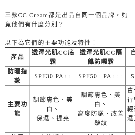
三款CC Cream都是出品自同一個品牌，夠
竟他們有什麼分別？
以下為它們的主要功能及特性：
透澤光肌
CC
底
透澤光肌
CC
隔
產品
霜
離防曬霜
防曬指
S
SPF30 PA++
SPF50+ PA+++
數
會
調節膚色、美
調節膚色、美
行
主要功
白、
白、
輕
能
高度防曬、改善
保濕、提亮
濕
皺紋