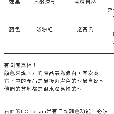
效果
水嫩透亮
清爽自然
會
顏色
淺粉紅
淺黃色
有圖有真相！
顏色來說，左的產品最為偏白，其次為
右，中的產品是最接近膚色的～最自然～
他們的質地都是很水潤易推的～
右面的CC Cream是有自動調色功能，必須