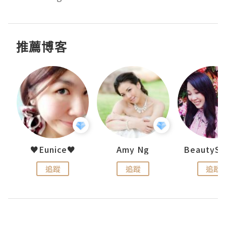
推薦博客
uit
♥Eunice♥
Amy Ng
追蹤
追蹤
追蹤