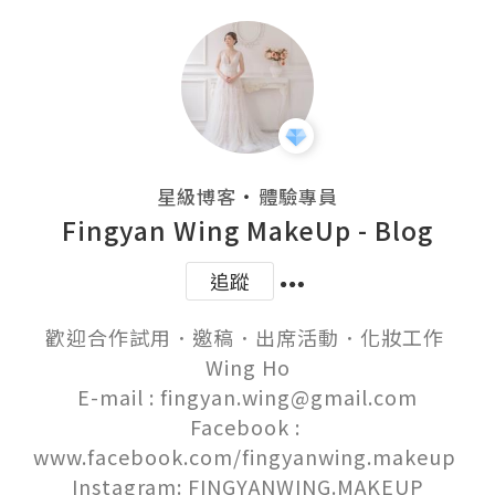
・
星級博客
體驗專員
Fingyan Wing MakeUp - Blog
追蹤
歡迎合作試用．邀稿．出席活動．化妝工作 

Wing Ho

E-mail : fingyan.wing@gmail.com

Facebook : 
www.facebook.com/fingyanwing.makeup 

Instagram: FINGYANWING.MAKEUP