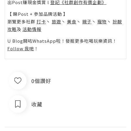
出Post賺現金獎賞 l
登記《社群創作有價企劃》
【 睇Post + 參加品牌活動 】
瀏覽更多社群
打卡
丶
旅遊
丶
美食
丶
親子
丶
寵物
丶
扮靚
攻略
及
活動情報
U Blog開咗WhatsApp啦！發掘更多吃喝玩樂資訊！
Follow 我哋
！
0個讚好
收藏