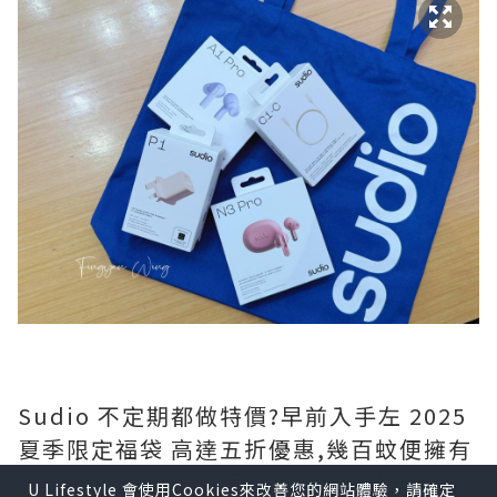
Sudio 不定期都做特價?️早前入手左 2025
夏季限定福袋 高達五折優惠,幾百蚊便擁有
一部全新藍牙耳機,而且有多款時尚顏色選
U Lifestyle 會使用Cookies來改善您的網站體驗，請確定