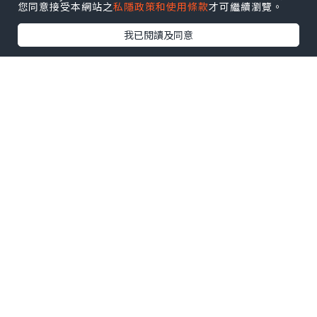
您同意接受本網站之
私隱政策和使用條款
才可繼續瀏覽。
擇,自用送禮一啲都唔失禮呀?
我已閱讀及同意
夏季限定福袋?️ 包含共 5 項商品,包括:
- Sudio N3 Pro (可自行選色)
- 保證至少有 1 副無線藍牙耳機
- 仲有隨機禮物附送