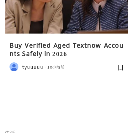
Buy Verified Aged Textnow Accou
nts Safely in 2026
tyuuuuu
10小時前
生活