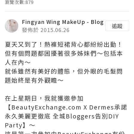
瀏覽次數:879
Fingyan Wing MakeUp - Blog
追蹤
發佈於 2015.06.26
夏天又到了！熱褲短裙背心都紛紛出動！
但有個問題都困擾著很多姊妹們～包括本
人在內～
就係雖然有美好的體態，但外眼的毛髮問
題始終是有外觀瞻～
在上星期日，我就獲邀參加
【BeautyExchange.com X Dermes承諾
永久美麗更徹底 全城Bloggers告別DIY
Party】～
這是第一次參加由BeautyExchange有份