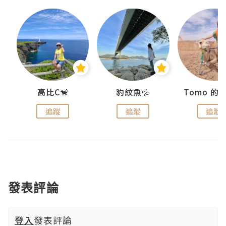
)
高比C🐒
豹紋魚💦
追蹤
追蹤
追蹤
發表評論
登入
發表評論