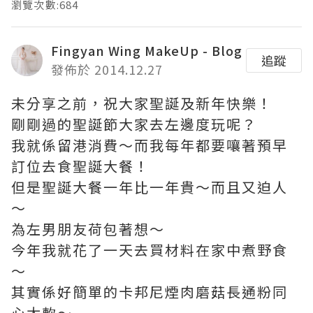
瀏覽次數:684
Fingyan Wing MakeUp - Blog
追蹤
發佈於 2014.12.27
未分享之前，祝大家聖誕及新年快樂！
剛剛過的聖誕節大家去左邊度玩呢？
我就係留港消費～而我每年都要嚷著預早
訂位去食聖誕大餐！
但是聖誕大餐一年比一年貴～而且又迫人
～
為左男朋友荷包著想～
今年我就花了一天去買材料在家中煮野食
～
其實係好簡單的卡邦尼煙肉磨菇長通粉同
心太軟～