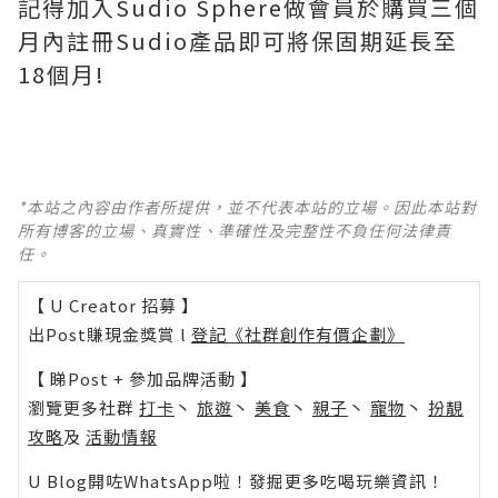
記得加入Sudio Sphere做會員於購買三個
月內註冊Sudio產品即可將保固期延長至
18個月!
*本站之內容由作者所提供，並不代表本站的立場。因此本站對
所有博客的立場、真實性、準確性及完整性不負任何法律責
任。
【 U Creator 招募 】
出Post賺現金獎賞 l
登記《社群創作有價企劃》
【 睇Post + 參加品牌活動 】
瀏覽更多社群
打卡
丶
旅遊
丶
美食
丶
親子
丶
寵物
丶
扮靚
攻略
及
活動情報
U Blog開咗WhatsApp啦！發掘更多吃喝玩樂資訊！