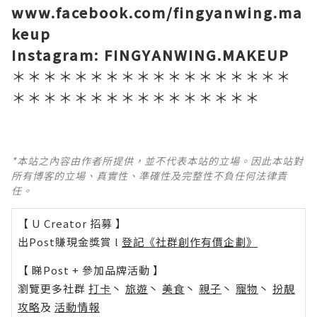
www.facebook.com/fingyanwing.ma
keup
Instagram: FINGYANWING.MAKEUP
＊＊＊＊＊＊＊＊＊＊＊＊＊＊＊＊＊＊
＊＊＊＊＊＊＊＊＊＊＊＊＊＊＊＊
*本站之內容由作者所提供，並不代表本站的立場。因此本站對
所有博客的立場、真實性、準確性及完整性不負任何法律責
任。
【 U Creator 招募 】
出Post賺現金獎賞 l
登記《社群創作有價企劃》
【 睇Post + 參加品牌活動 】
瀏覽更多社群
打卡
丶
旅遊
丶
美食
丶
親子
丶
寵物
丶
扮靚
攻略
及
活動情報