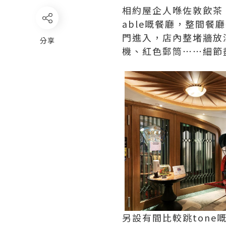
相約屋企人喺佐敦飲茶
able嘅餐廳，整間餐
門進入，店內整堵牆放
分享
機、紅色郵筒⋯⋯細節
另設有間比較跳ton