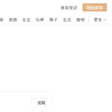
會員登記
開始撰寫
食
旅遊
女生
玩樂
親子
生活
寵物
行山
更多
打卡
追蹤