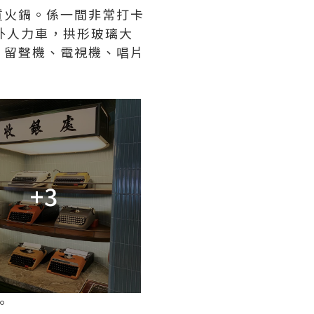
質火鍋。係一間非常打卡
門外人力車，拱形玻璃大
：留聲機、電視機、唱片
+3
。