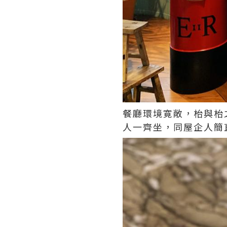
餐廳環境寛敞，枱與枱
人一齊坐，同屋企人簡