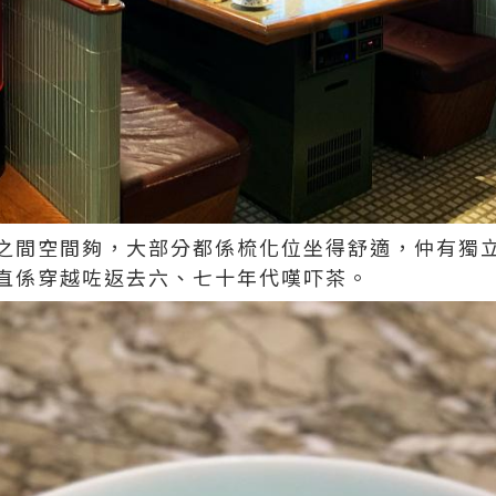
之間空間夠，大部分都係梳化位坐得舒適，仲有獨
直係穿越咗返去六、七十年代嘆吓茶。