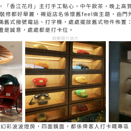
，「香江花月」主打手工點心，中午飲茶，晚上高
廳裝修都好華麗，襯返店名係懷舊feel做主題，由
滿舊式撥號電話、打字機，處處擺放舊式物件佈置
盡是誠意，處處都是打卡位。
點擊圖片放大
e嘅幻彩波波燈房，四面鏡面，都係俾客人打卡嘅專區