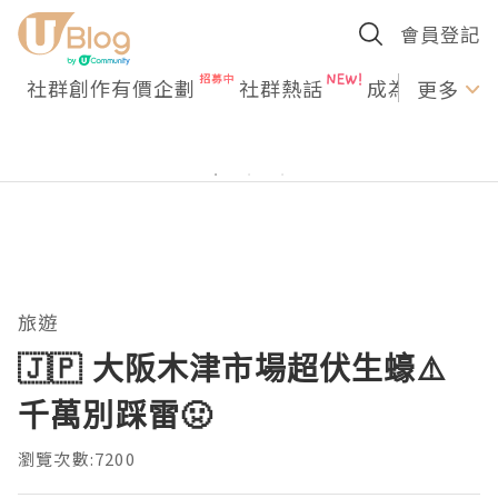
會員登記
社群創作有價企劃
社群熱話
成為U Creato
更多
旅遊
🇯🇵 大阪木津市場超伏生蠔⚠️
千萬別踩雷🤢
瀏覽次數:7200