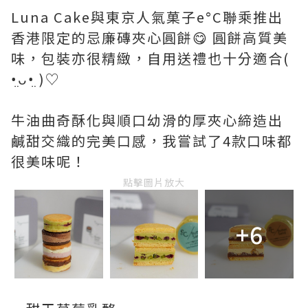
Luna Cake與東京人氣菓子e°C聯乘推出
香港限定的忌廉磚夾心圓餅😋 圓餅高質美
味，包裝亦很精緻，自用送禮也十分適合(
•̤ᴗ•̤ )♡
牛油曲奇酥化與順口幼滑的厚夾心締造出
鹹甜交織的完美口感，我嘗試了4款口味都
很美味呢！
點擊圖片放大
+6