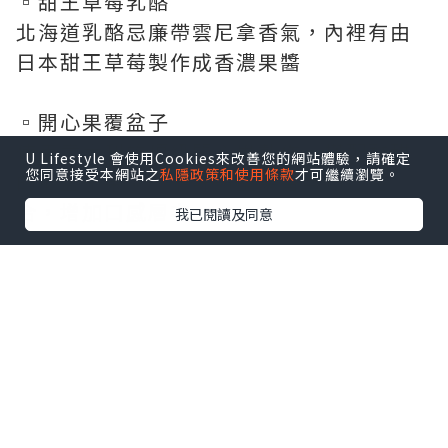
▫️甜王草莓乳酪
北海道乳酪忌廉帶雲尼拿香氣，內裡有由
日本甜王草莓製作成香濃果醬
▫️開心果覆盆子
使用意大利的頂級開心果製作，搭配酸甜
U Lifestyle 會使用Cookies來改善您的網站體驗，請確定
您同意接受本網站之
私隱政策和使用條款
才可繼續瀏覽。
的覆盆子果醬，酸味與堅果香氣巧妙結
合，增加口感層次
我已閱讀及同意
▫️特濃可可
由厄瓜多爾頂級可可豆製成，濕潤柔軟的
朱古力圓餅乾配搭幼滑的Ganache及朱古
力粒，可可微苦中帶有適度甜味
▫️海鹽焦糖