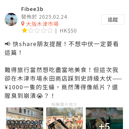
Fibee3b
發佈於 2025.02.24
追蹤
大阪木津市場
HK$50
📢 快share朋友提醒！不想中伏一定要看
這篇！
難得旅行當然想吃盡當地美食！但這次我
卻在木津市場永田商店踩到史詩級大伏——
¥1000一隻的生蠔，竟然薄得像紙片？還
腥臭到崩潰😭？！
點擊圖片放大
+5