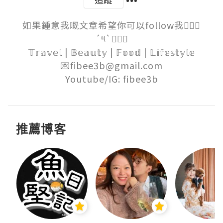
如果鍾意我嘅文章希望你可以follow我๑⃙⃘
´༥`๑⃙⃘

𝕋𝕣𝕒𝕧𝕖𝕝 | 𝔹𝕖𝕒𝕦𝕥𝕪 | 𝔽𝕠𝕠𝕕 | 𝕃𝕚𝕗𝕖𝕤𝕥𝕪𝕝𝕖

💌fibee3b@gmail.com

Youtube/IG: fibee3b
推薦博客