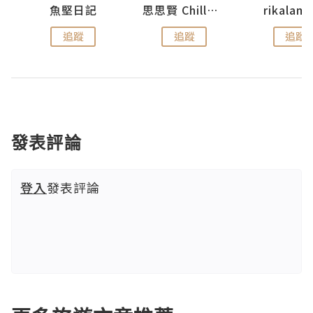
urnal
魚堅日記
思思賢 ChillMyBabe
rikala
追蹤
追蹤
追蹤
發表評論
登入
發表評論