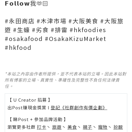
𝗙𝗼𝗹𝗹𝗼𝘄我🫶🏻
#永田商店 #木津市場 #大阪美食 #大阪旅
遊 #生蠔 #劣食 #排雷 #hkfoodies
#osakafood #OsakaKizuMarket
#hkfood
*本站之內容由作者所提供，並不代表本站的立場。因此本站對
所有博客的立場、真實性、準確性及完整性不負任何法律責
任。
【 U Creator 招募 】
出Post賺現金獎賞 l
登記《社群創作有價企劃》
【 睇Post + 參加品牌活動 】
瀏覽更多社群
打卡
丶
旅遊
丶
美食
丶
親子
丶
寵物
丶
扮靚