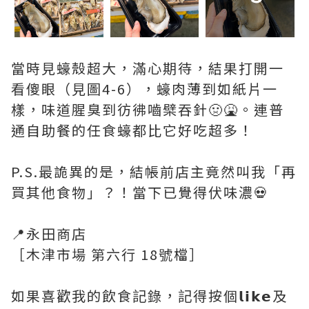
當時見蠔殼超大，滿心期待，結果打開一
看傻眼（見圖4-6），蠔肉薄到如紙片一
樣，味道腥臭到彷彿嚙檗吞針🤢🤮。連普
通自助餐的任食蠔都比它好吃超多！
P.S.最詭異的是，結帳前店主竟然叫我「再
買其他食物」？！當下已覺得伏味濃💀
📍永田商店
［木津市場 第六行 18號檔］
如果喜歡我的飲食記錄，記得按個𝗹𝗶𝗸𝗲及