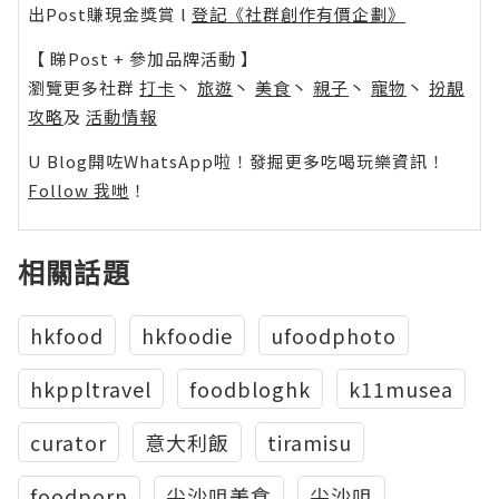
出Post賺現金獎賞 l
登記《社群創作有價企劃》
【 睇Post + 參加品牌活動 】
瀏覽更多社群
打卡
丶
旅遊
丶
美食
丶
親子
丶
寵物
丶
扮靚
攻略
及
活動情報
U Blog開咗WhatsApp啦！發掘更多吃喝玩樂資訊！
Follow 我哋
！
相關話題
hkfood
hkfoodie
ufoodphoto
hkppltravel
foodbloghk
k11musea
curator
意大利飯
tiramisu
foodporn
尖沙咀美食
尖沙咀