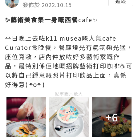
追蹤
發佈於 2022.10.15
✨藝術美食集一身嘅西餐
cafe✨
平日晚上去咗k11 musea嘅人氣cafe
Curator食晚餐，餐廳燈光有氣氛夠光猛，
座位寬敞，店內仲放咗好多藝術家嘅作
品，最特別係佢地嘅招牌藝術打印咖啡☕️可
以將自己鍾意嘅照片打印飲品上面，真係
好得意( ᵒ̴̶̷̤໐ᵒ̴̶̷̤ )
點擊圖片放大
+6