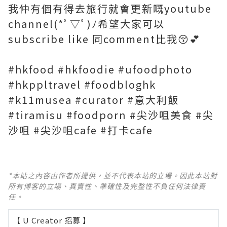
我仲有個有得去旅行就會更新嘅youtube
channel(*ﾟ▽ﾟ)ﾉ希望大家可以
subscribe like 同comment比我😚💕
#hkfood #hkfoodie #ufoodphoto
#hkppltravel #foodbloghk
#k11musea #curator #意大利飯
#tiramisu #foodporn #尖沙咀美食 #尖
沙咀 #尖沙咀cafe #打卡cafe
*本站之內容由作者所提供，並不代表本站的立場。因此本站對
所有博客的立場、真實性、準確性及完整性不負任何法律責
任。
【 U Creator 招募 】