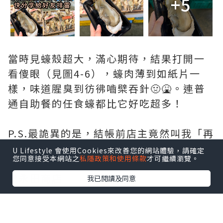
+5
當時見蠔殼超大，滿心期待，結果打開一
看傻眼（見圖4-6），蠔肉薄到如紙片一
樣，味道腥臭到彷彿嚙檗吞針🤢🤮。連普
通自助餐的任食蠔都比它好吃超多！
P.S.最詭異的是，結帳前店主竟然叫我「再
買其他食物」？！當下已覺得伏味濃💀
U Lifestyle 會使用Cookies來改善您的網站體驗，請確定
您同意接受本網站之
私隱政策和使用條款
才可繼續瀏覽。
📍永田商店
我已閱讀及同意
［木津市場 第六行 18號檔］
如果喜歡我的飲食記錄，記得按個𝗹𝗶𝗸𝗲及