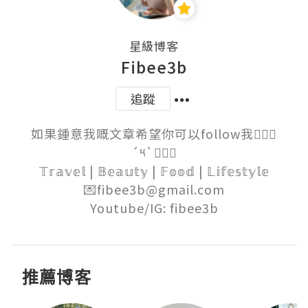
星級博客
Fibee3b
追蹤
如果鍾意我嘅文章希望你可以follow我๑⃙⃘
´༥`๑⃙⃘

𝕋𝕣𝕒𝕧𝕖𝕝 | 𝔹𝕖𝕒𝕦𝕥𝕪 | 𝔽𝕠𝕠𝕕 | 𝕃𝕚𝕗𝕖𝕤𝕥𝕪𝕝𝕖

💌fibee3b@gmail.com

Youtube/IG: fibee3b
推薦博客