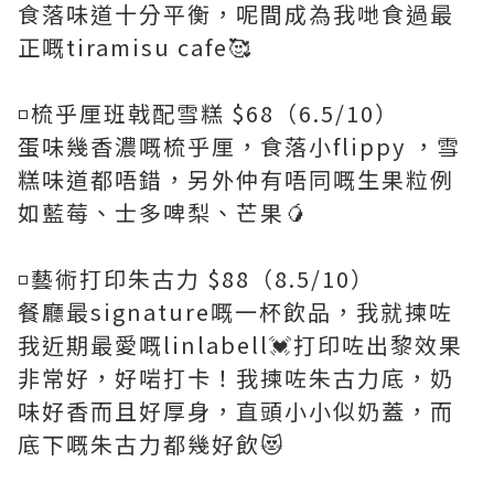
食落味道十分平衡，呢間成為我哋食過最
正嘅tiramisu cafe🥰
◽️梳乎厘班戟配雪糕 $68（6.5/10）
蛋味幾香濃嘅梳乎厘，食落小flippy ，雪
糕味道都唔錯，另外仲有唔同嘅生果粒例
如藍莓、士多啤梨、芒果🥭
◽️藝術打印朱古力 $88（8.5/10）
餐廳最signature嘅一杯飲品，我就揀咗
我近期最愛嘅linlabell💓打印咗出黎效果
非常好，好啱打卡！我揀咗朱古力底，奶
味好香而且好厚身，直頭小小似奶蓋，而
底下嘅朱古力都幾好飲😻