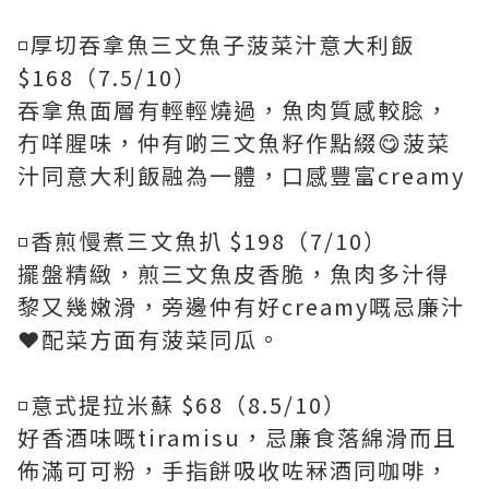
◽️厚切吞拿魚三文魚子菠菜汁意大利飯
$168（7.5/10）
吞拿魚面層有輕輕燒過，魚肉質感較腍，
冇咩腥味，仲有啲三文魚籽作點綴😋菠菜
汁同意大利飯融為一體，口感豐富creamy
◽️香煎慢煮三文魚扒 $198（7/10）
擺盤精緻，煎三文魚皮香脆，魚肉多汁得
黎又幾嫩滑，旁邊仲有好creamy嘅忌廉汁
❤️配菜方面有菠菜同瓜。
◽️意式提拉米蘇 $68（8.5/10）
好香酒味嘅tiramisu，忌廉食落綿滑而且
佈滿可可粉，手指餅吸收咗冧酒同咖啡，