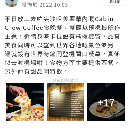
追蹤
發佈於 2022.10.05
平日放工去咗尖沙咀美麗華內嘅Cabin
Crew Coffee食晚餐，餐廳以飛機機艙作
主題，近牆身嘅卡位設有飛機機窗，品嘗
美食同時可以望到世界各地嘅景色💖另一
邊就設有世界時鐘同登機閘口螢幕，真係
似去咗機場咁！食物方面主要提供西餐，
另外仲有甜品同特飲。
點擊圖片放大
+17