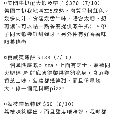
◽️美國牛扒配大蝦及帶子 $378（7/10）
美國牛扒我地叫左5成熟，肉質呈粉紅色，
幾多肉汁，食落幾香牛味，唔會太韌。想
再濃味可以點一點餐廳提供嘅牛扒汁。帶
子同大蝦幾鮮甜彈牙，另外仲有好香薯味
嘅薯條🍟
◽️夏威夷薄餅 $138（7/10）
一個薄餅底嘅pizza，上面有芝士、菠蘿同
火腿碎 🍕 餅底薄得黎烘得夠脆身，食落幾
香芝士味，菠蘿都幾鮮甜，而且份量幾
大，係一個足料嘅pizza
◽️荔枝帶氣特飲 $60（8/10）
荔枝味夠曬出，而且甜度啱啱好，我哋都