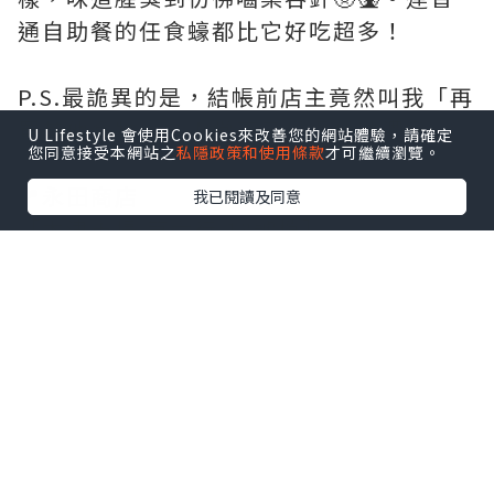
通自助餐的任食蠔都比它好吃超多！
P.S.最詭異的是，結帳前店主竟然叫我「再
買其他食物」？！當下已覺得伏味濃💀
U Lifestyle 會使用Cookies來改善您的網站體驗，請確定
您同意接受本網站之
私隱政策和使用條款
才可繼續瀏覽。
📍永田商店
我已閱讀及同意
［木津市場 第六行 18號檔］
如果喜歡我的飲食記錄，記得按個𝗹𝗶𝗸𝗲及
𝗙𝗼𝗹𝗹𝗼𝘄我🫶🏻
#永田商店 #木津市場 #大阪美食 #大阪旅
遊 #生蠔 #劣食 #排雷 #hkfoodies
#osakafood #OsakaKizuMarket
#hkfood