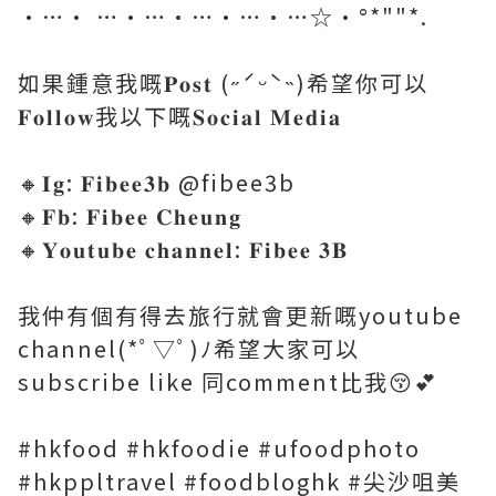
·…· …·…·…·…·…☆·°*""*.
如果鍾意我嘅𝐏𝐨𝐬𝐭 (˶ˊᵕˋ˵)希望你可以
𝐅𝐨𝐥𝐥𝐨𝐰我以下嘅𝐒𝐨𝐜𝐢𝐚𝐥 𝐌𝐞𝐝𝐢𝐚
🔸𝐈𝐠: 𝐅𝐢𝐛𝐞𝐞𝟑𝐛 @fibee3b
🔸𝐅𝐛: 𝐅𝐢𝐛𝐞𝐞 𝐂𝐡𝐞𝐮𝐧𝐠
🔸𝐘𝐨𝐮𝐭𝐮𝐛𝐞 𝐜𝐡𝐚𝐧𝐧𝐞𝐥: 𝐅𝐢𝐛𝐞𝐞 𝟑𝐁
我仲有個有得去旅行就會更新嘅youtube
channel(*ﾟ▽ﾟ)ﾉ希望大家可以
subscribe like 同comment比我😚💕
#hkfood #hkfoodie #ufoodphoto
#hkppltravel #foodbloghk #尖沙咀美