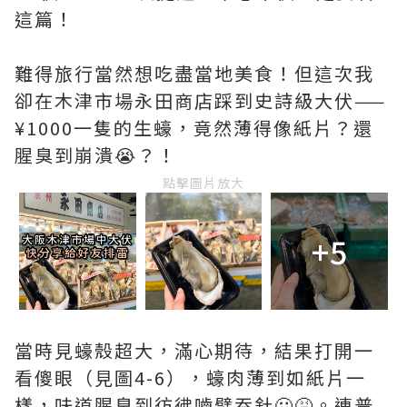
這篇！
難得旅行當然想吃盡當地美食！但這次我
卻在木津市場永田商店踩到史詩級大伏——
¥1000一隻的生蠔，竟然薄得像紙片？還
腥臭到崩潰😭？！
點擊圖片放大
+5
當時見蠔殼超大，滿心期待，結果打開一
看傻眼（見圖4-6），蠔肉薄到如紙片一
樣，味道腥臭到彷彿嚙檗吞針🤢🤮。連普