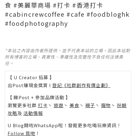
食 #美麗華商場 #打卡 #香港打卡
#cabincrewcoffee #cafe #foodbloghk
#foodphotography
*本站之內容由作者所提供，並不代表本站的立場。因此本站對
所有博客的立場、真實性、準確性及完整性不負任何法律責
任。
【 U Creator 招募 】
出Post賺現金獎賞 l
登記《社群創作有價企劃》
【 睇Post + 參加品牌活動 】
瀏覽更多社群
打卡
丶
旅遊
丶
美食
丶
親子
丶
寵物
丶
扮靚
攻略
及
活動情報
U Blog開咗WhatsApp啦！發掘更多吃喝玩樂資訊！
Follow 我哋
！