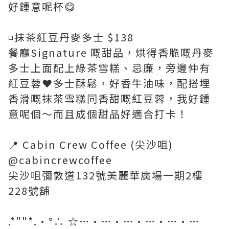
好鍾意呢杯😋
◽️抹茶紅豆丹麥多士 $138
餐廳Signature 嘅甜品，烘得香脆嘅丹麥
多士上面配上綠茶雪糕、忌廉，旁邊仲有
紅豆蓉❤️多士酥鬆，好香牛油味，配搭埋
香滑嘅抹茶雪糕同香甜嘅紅豆蓉，我好鍾
意呢個～而且成個甜品好適合打卡！
📍 Cabin Crew Coffee (尖沙咀)
@cabincrewcoffee
尖沙咀彌敦道132號美麗華廣場一期2樓
228號舖
.*""*.·°∴ ☆…·…·…·…·…·…