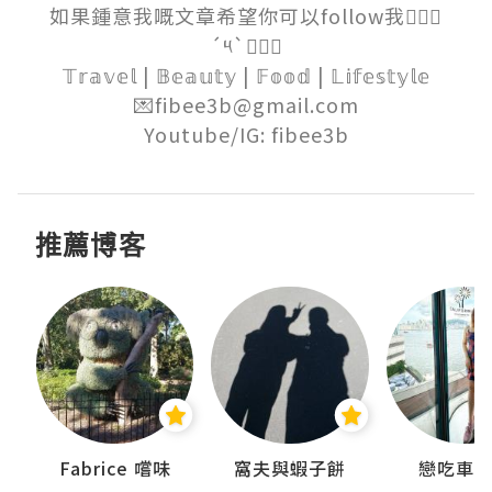
如果鍾意我嘅文章希望你可以follow我๑⃙⃘
´༥`๑⃙⃘

𝕋𝕣𝕒𝕧𝕖𝕝 | 𝔹𝕖𝕒𝕦𝕥𝕪 | 𝔽𝕠𝕠𝕕 | 𝕃𝕚𝕗𝕖𝕤𝕥𝕪𝕝𝕖

💌fibee3b@gmail.com

Youtube/IG: fibee3b
推薦博客
Fabrice 嚐味
窩夫與蝦子餅
戀吃車