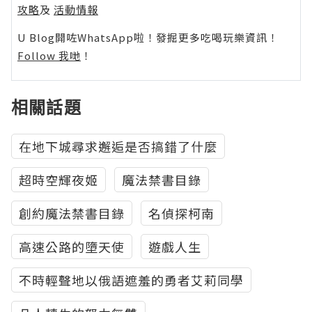
攻略
及
活動情報
U Blog開咗WhatsApp啦！發掘更多吃喝玩樂資訊！
Follow 我哋
！
相關話題
在地下城尋求邂逅是否搞錯了什麼
超時空輝夜姬
魔法禁書目錄
創約魔法禁書目錄
名偵探柯南
高速公路的墮天使
遊戲人生
不時輕聲地以俄語遮羞的勇者艾莉同學