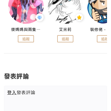
點滴
儍媽媽與兩隻小魔怪之家
艾米莉
追蹤
追蹤
追蹤
發表評論
登入
發表評論