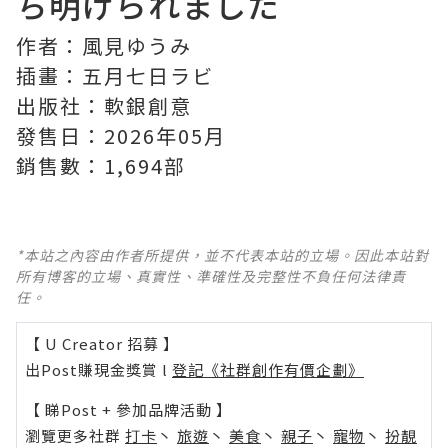
ち明けられました
作者：風見ゆうみ
插畫：五月七日ラビ
出版社：軟銀創意
發售日：2026年05月
銷售數：1,694部
*本站之內容由作者所提供，並不代表本站的立場。因此本站對
所有博客的立場、真實性、準確性及完整性不負任何法律責
任。
【 U Creator 招募 】
出Post賺現金獎賞 l
登記《社群創作有價企劃》
【 睇Post + 參加品牌活動 】
瀏覽更多社群
打卡
丶
旅遊
丶
美食
丶
親子
丶
寵物
丶
扮靚