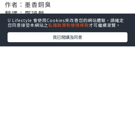
作者：墨香銅臭
翻譯：鄭穎馨
U Lifestyle 會使用Cookies來改善您的網站體驗，請確定
插畫：日出的小太陽
您同意接受本網站之
私隱政策和使用條款
才可繼續瀏覽。
出版社：Frontier Works
我已閱讀及同意
發售日：2026年07月
銷售數：4,290部
3.
ONE PIECE 航海王
小說
索隆篇
原作：尾田榮一郎
小說：江坂純
插畫：なかまる
出版社：集英社
發售日：2026年07月
銷售數：4,058部