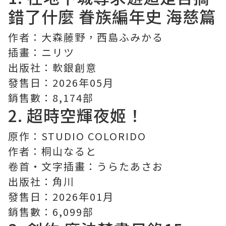
錯了什麼
眷族編年史 海慈篇
作者：大森藤野，西島ふみかる
插畫：ニリツ
出版社：軟銀創意
發售日：2026年05月
銷售數：8,174部
2.
超時空輝夜姬！
原作：STUDIO COLORIDO
作者：桐山なると
卷首・文字插畫：うらたあさお
出版社：角川
發售日：2026年01月
銷售數：6,099部