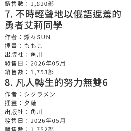
銷售數：1,820部
7. 不時輕聲地以俄語遮羞的
勇者艾莉同學
作者：燦々SUN
插畫：ももこ
出版社：角川
發售日：2026年05月
銷售數：1,753部
8.
凡人轉生的努力無雙
6
作者：シクラメン
插畫：夕薙
出版社：角川
發售日：2026年05月
銷售數：1,752部