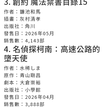
3.
創約 魔法禁書目錄
15
作者：鐮池和馬
插畫：灰村清孝
出版社：角川
發售日：2026年05月
銷售數：4,143部
4.
名偵探柯南
：高速公路的
墮天使
作者：水稀しま
原作：青山剛昌
劇本：大倉崇裕
出版社：小學館
發售日：2026年04月
銷售數：3,888部