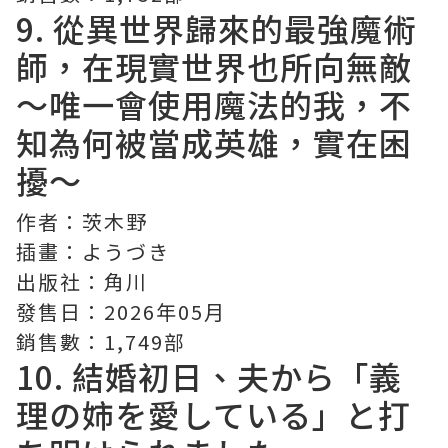
9.
從異世界歸來的最強魔術
師，在現實世界也所向無敵
～唯一會使用魔法的我，不
知為何被當成英雄，實在困
擾～
作者：茨木野
插畫：ようづき
出版社：角川
發售日：2026年05月
銷售數：1,749部
10. 結婚初日、夫から「義
理の姉を愛している」と打