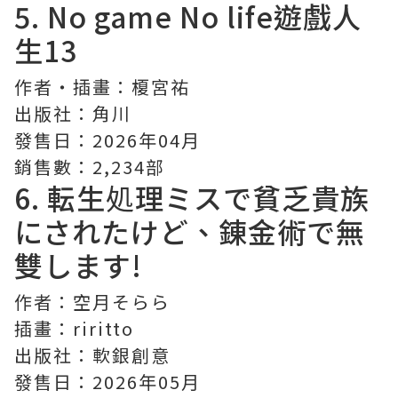
5.
No game No life遊戲人
生
13
作者・插畫：榎宮祐
出版社：角川
發售日：2026年04月
銷售數：2,234部
6.
転生処理ミスで貧乏貴族
にされたけど、錬金術で無
雙します!
作者：空月そらら
插畫：riritto
出版社：軟銀創意
發售日：2026年05月