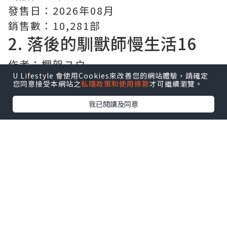
發售日：2026年08月
銷售數：10,281部
2.
落後的馴獸師慢生活
16
作者：棚架ユウ
U Lifestyle 會使用Cookies來改善您的網站體驗，請確定
插畫：Nardack
您同意接受本網站之
私隱政策和使用條款
才可繼續瀏覽。
出版社：微雜誌社
我已閱讀及同意
發售日：2026年08月
銷售數：3,776部
3.
反派千金轉職成超級兄控
9
作者：浜千鳥
插畫：八美☆わん
出版社：角川