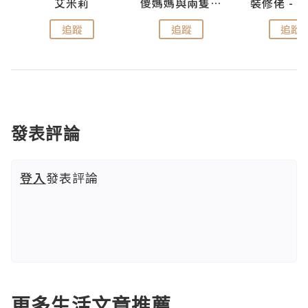
點滴
艾米莉
儍媽媽與兩隻小魔怪之家
追蹤
追蹤
追蹤
發表評論
登入
發表評論
更多生活文章推薦