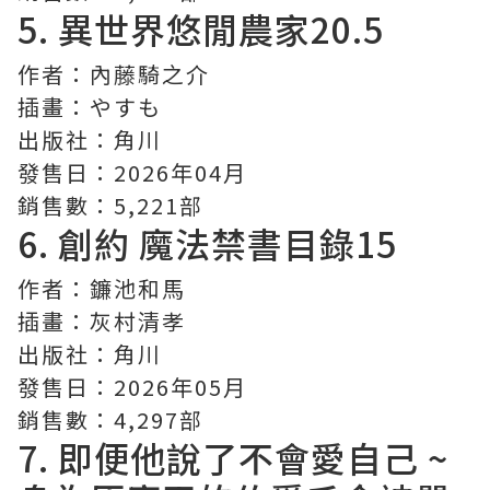
5.
異世界悠閒農家
20.5
作者：內藤騎之介
插畫：やすも
出版社：角川
發售日：2026年04月
銷售數：5,221部
6.
創約 魔法禁書目錄
15
作者：鐮池和馬
插畫：灰村清孝
出版社：角川
發售日：2026年05月
銷售數：4,297部
7.
即便他說了不會愛自己 ~