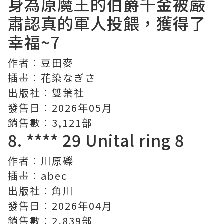
身為原魔王的伯爵千金被嚴
肅認真的軍人投餵，獲得了
幸福~
7
作者：豆田麥
插畫：花染なぎさ
出版社：雙葉社
發售日：2026年05月
銷售數：3,121部
8.
****
29 Unital ring 8
作者：川原礫
插畫：abec
出版社：角川
發售日：2026年04月
銷售數：2,839部