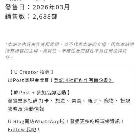
發售日：2026年03月
銷售數：2,688部
*本站之內容由作者所提供，並不代表本站的立場。因此本站對
所有博客的立場、真實性、準確性及完整性不負任何法律責
任。
【 U Creator 招募 】
出Post賺現金獎賞 l
登記《社群創作有價企劃》
【 睇Post + 參加品牌活動 】
瀏覽更多社群
打卡
丶
旅遊
丶
美食
丶
親子
丶
寵物
丶
扮靚
攻略
及
活動情報
U Blog開咗WhatsApp啦！發掘更多吃喝玩樂資訊！
Follow 我哋
！