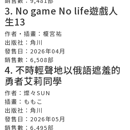
銷售數：9,481部
3.
No game No life遊戲人
生
13
作者・插畫：榎宮祐
出版社：角川
發售日：2026年04月
銷售數：6,508部
4. 不時輕聲地以俄語遮羞的
勇者艾莉同學
作者：燦々SUN
插畫：ももこ
出版社：角川
發售日：2026年05月
銷售數：6,495部