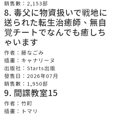
銷售數：2,153部
8. 毒父に物資扱いで戦地に
送られた転生治癒師、無自
覚チートでなんでも癒しち
ゃいます
作者：藤なごみ
插畫：キャナリーヌ
出版社：Starts出版
發售日：2026年07月
銷售數：1,950部
9.
間諜教室
15
作者：竹町
插畫：トマリ