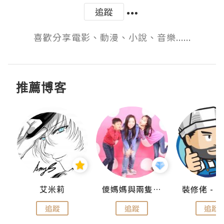
追蹤
喜歡分享電影、動漫、小說、音樂......
推薦博客
點滴
艾米莉
儍媽媽與兩隻小魔怪之家
追蹤
追蹤
追蹤