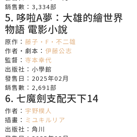
銷售數：3,334部
5.
哆啦A夢：大雄的繪世界
物語
電影小說
原作：
藤子·F·不二雄
作者・劇本：
伊藤公志
監督：
寺本幸代
出版社：小學館
發售日：2025年02月
銷售數：2,691部
6.
七魔劍支配天下
14
作者：
宇野樸人
插畫：
ミユキルリア
出版社：角川