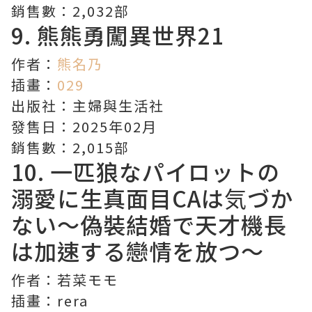
銷售數：2,032部
9.
熊熊勇闖異世界
21
作者：
熊名乃
插畫：
029
出版社：主婦與生活社
發售日：2025年02月
銷售數：2,015部
10. 一匹狼なパイロットの
溺愛に生真面目CAは気づか
ない〜偽裝結婚で天才機長
は加速する戀情を放つ〜
作者：若菜モモ
插畫：rera