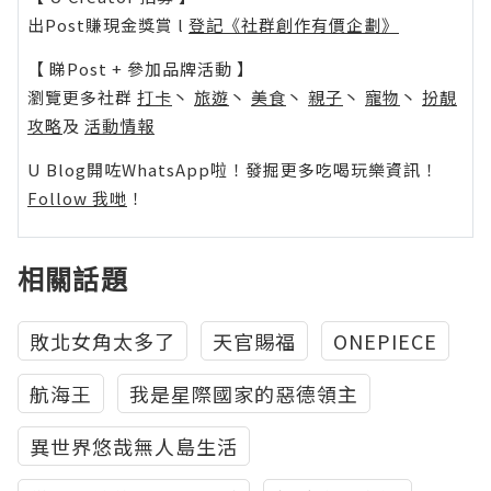
出Post賺現金獎賞 l
登記《社群創作有價企劃》
【 睇Post + 參加品牌活動 】
瀏覽更多社群
打卡
丶
旅遊
丶
美食
丶
親子
丶
寵物
丶
扮靚
攻略
及
活動情報
U Blog開咗WhatsApp啦！發掘更多吃喝玩樂資訊！
Follow 我哋
！
相關話題
敗北女角太多了
天官賜福
ONEPIECE
航海王
我是星際國家的惡德領主
異世界悠哉無人島生活