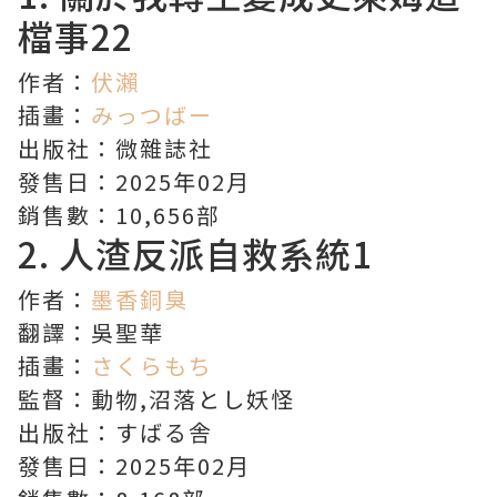
檔事
22
作者：
伏瀨
插畫：
みっつばー
出版社：微雜誌社
發售日：2025年02月
銷售數：10,656部
2.
人渣反派自救系統
1
作者：
墨香銅臭
翻譯：吳聖華
插畫：
さくらもち
監督：動物,沼落とし妖怪
出版社：すばる舎
發售日：2025年02月