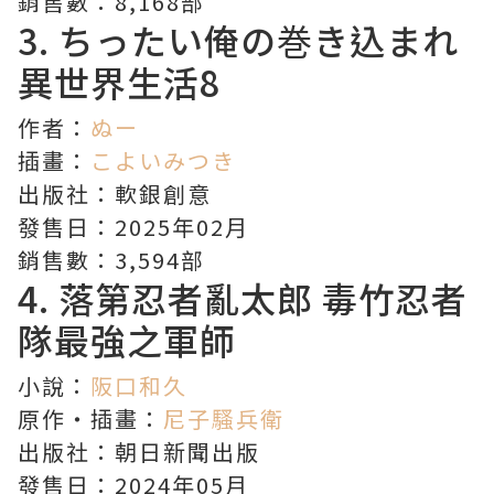
銷售數：8,168部
3.
ちったい俺の巻き込まれ
異世界生活
8
作者：
ぬー
插畫：
こよいみつき
出版社：軟銀創意
發售日：2025年02月
銷售數：3,594部
4.
落第忍者亂太郎
毒竹忍者
隊最強之軍師
小說：
阪口和久
原作・插畫：
尼子騷兵衛
出版社：朝日新聞出版
發售日：2024年05月