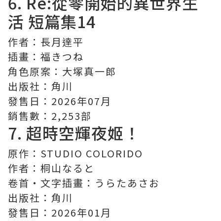
6.
Re:從零開始的異世界生
活
短篇集14
作者：長月達平
插畫：福きつね
角色原案：大塚真一郎
出版社：角川
發售日：2026年07月
銷售數：2,253部
7.
超時空輝夜姬！
原作：STUDIO COLORIDO
作者：桐山なると
卷首・文字插畫：うらたあさお
出版社：角川
發售日：2026年01月