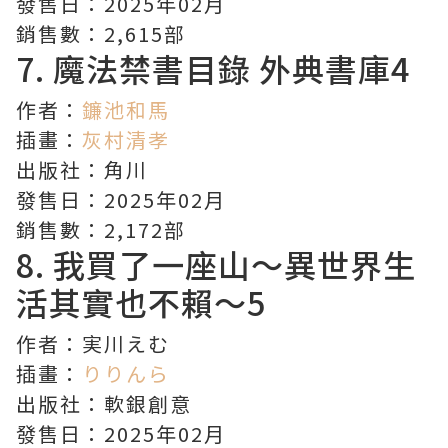
發售日：2025年02月
銷售數：2,615部
7.
魔法禁書目錄
外典書庫4
作者：
鐮池和馬
插畫：
灰村清孝
出版社：角川
發售日：2025年02月
銷售數：2,172部
8.
我買了一座山～異世界生
活其實也不賴～
5
作者：実川えむ
插畫：
りりんら
出版社：軟銀創意
發售日：2025年02月