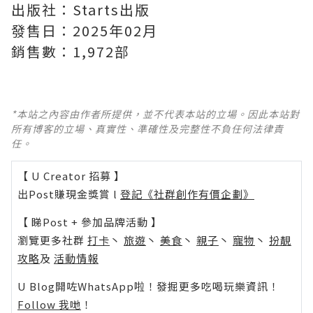
出版社：Starts出版
發售日：2025年02月
銷售數：1,972部
*本站之內容由作者所提供，並不代表本站的立場。因此本站對
所有博客的立場、真實性、準確性及完整性不負任何法律責
任。
【 U Creator 招募 】
出Post賺現金獎賞 l
登記《社群創作有價企劃》
【 睇Post + 參加品牌活動 】
瀏覽更多社群
打卡
丶
旅遊
丶
美食
丶
親子
丶
寵物
丶
扮靚
攻略
及
活動情報
U Blog開咗WhatsApp啦！發掘更多吃喝玩樂資訊！
Follow 我哋
！