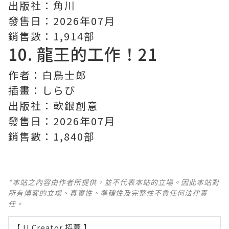
出版社：角川
發售日：2026年07月
銷售數：1,914部
10.
龍王的工作！
21
作者：白鳥士郎
插畫：しらび
出版社：軟銀創意
發售日：2026年07月
銷售數：1,840部
*本站之內容由作者所提供，並不代表本站的立場。因此本站對
所有博客的立場、真實性、準確性及完整性不負任何法律責
任。
【 U Creator 招募 】