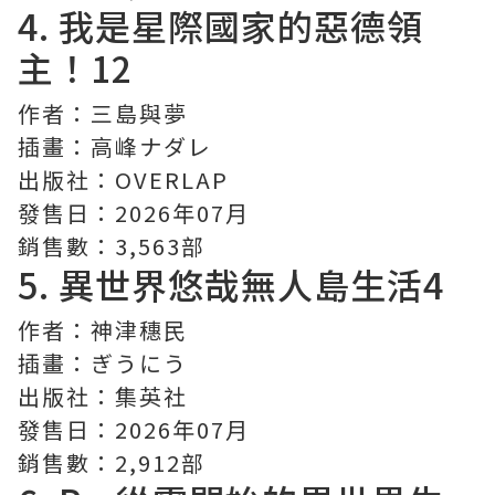
4.
我是星際國家的惡德領
主！
12
作者：三島與夢
插畫：高峰ナダレ
出版社：OVERLAP
發售日：2026年07月
銷售數：3,563部
5.
異世界悠哉無人島生活
4
作者：神津穗民
插畫：ぎうにう
出版社：集英社
發售日：2026年07月
銷售數：2,912部