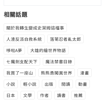
相關話題
關於我轉生變成史萊姆這檔事
人渣反派自救系統
落第忍者亂太郎
哆啦A夢
大雄的繪世界物語
七魔劍支配天下
魔法禁書目錄
我買了一座山
熊熊勇闖異世界
漫畫
小說
輕小說
出版
閱讀
動畫
日本
文學
作者
讀書
推薦