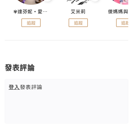
點滴
✾達芬妮•愛孩子•愛生活✾
艾米莉
追蹤
追蹤
追蹤
發表評論
登入
發表評論