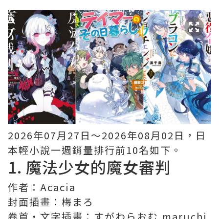
2026年07月27日〜2026年08月02日，日
本輕小說一週銷量排行前10名如下。
1.
魔法少女的魔女審判
作者：Acacia
封面插畫：梅まろ
卷首・文字插畫：すがわらおむ,maruchi