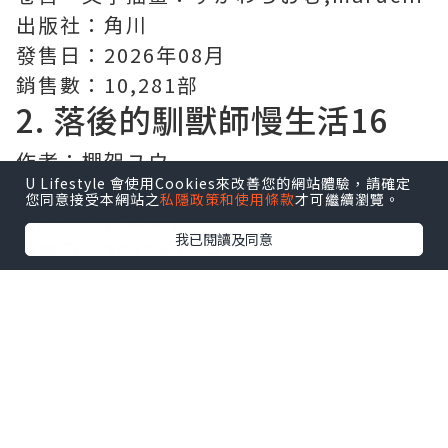
出版社：角川
發售日：2026年08月
銷售數：10,281部
2.
落後的馴獸師慢生活
16
作者：棚架ユウ
U Lifestyle 會使用Cookies來改善您的網站體驗，請確定
插畫：Nardack
您同意接受本網站之
私隱政策和使用條款
才可繼續瀏覽。
出版社：微雜誌社
我已閱讀及同意
發售日：2026年08月
銷售數：3,776部
3.
反派千金轉職成超級兄控
9
作者：浜千鳥
插畫：八美☆わん