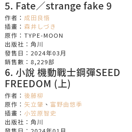
5.
Fate／strange fake
9
作者：
成田良悟
插畫：
森井しづき
原作：TYPE-MOON
出版社：角川
發售日：2024年03月
銷售數：8,229部
6. 小說
機動戰士鋼彈SEED
FREEDOM
(上)
作者：
後藤柳
原作：
矢立肇
、
富野由悠季
插畫：
小笠原智史
出版社：角川
發售日：2024年01月