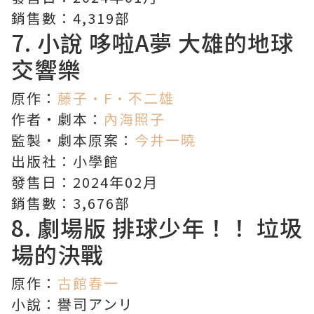
銷售數：4,319部
7. 小說 哆啦A夢
大雄的地球
交響樂
原作：
藤子·F·不二雄
作者・劇本：
內海照子
監製・劇本原案：
今井一曉
出版社：小學館
發售日：2024年02月
銷售數：3,676部
8. 劇場版
排球少年！！
垃圾
場的決戰
原作：
古館春一
小說：譽司アンリ