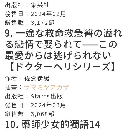
出版社：集英社
發售日：2024年02月
銷售數：3,172部
9. 一途な救命救急醫の溢れ
る戀情で娶られて——この
最愛からは逃げられない
【ドクターヘリシリーズ】
作者：佐倉伊織
插畫：
サマミヤアカザ
出版社：Starts出版
發售日：2024年03月
銷售數：3,068部
10.
藥師少女的獨語
14