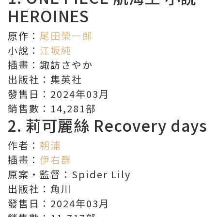
HEROINES
原作：
尾田榮一郎
小說：
江坂純
插畫：諏訪さやか
出版社：集英社
發售日：2024年03月
銷售數：14,281部
2.
莉可麗絲
Recovery days
作者：
朝浦
插畫：
伊右群
原案・監督：Spider Lily
出版社：角川
發售日：2024年03月