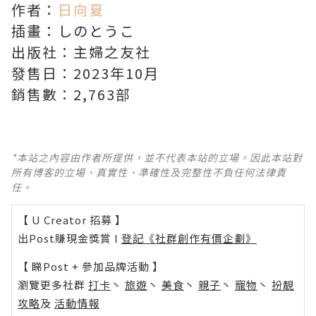
作者：
日向夏
插畫：しのとうこ
出版社：主婦之友社
發售日：2023年10月
銷售數：2,763部
*本站之內容由作者所提供，並不代表本站的立場。因此本站對
所有博客的立場、真實性、準確性及完整性不負任何法律責
任。
【 U Creator 招募 】
出Post賺現金獎賞 l
登記《社群創作有價企劃》
【 睇Post + 參加品牌活動 】
瀏覽更多社群
打卡
丶
旅遊
丶
美食
丶
親子
丶
寵物
丶
扮靚
攻略
及
活動情報