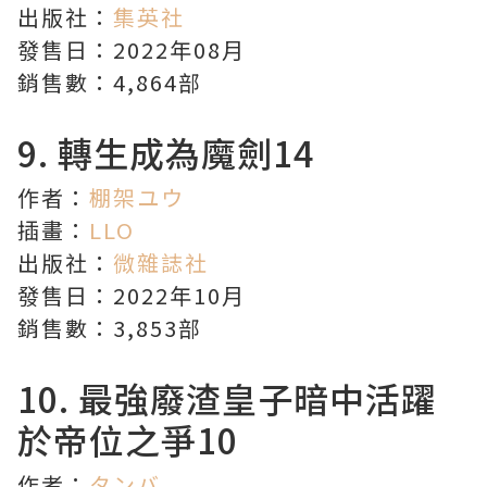
出版社：
集英社
發售日：2022年08月
銷售數：4,864部
9.
轉生成為魔劍
14
作者：
棚架ユウ
插畫：
LLO
出版社：
微雜誌社
發售日：2022年10月
銷售數：3,853部
10.
最強廢渣皇子暗中活躍
於帝位之爭
10
作者：
タンバ