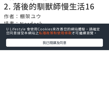
2.
落後的馴獸師慢生活
16
作者：棚架ユウ
插畫：Nardack
U Lifestyle 會使用Cookies來改善您的網站體驗，請確定
出版社：微雜誌社
您同意接受本網站之
私隱政策和使用條款
才可繼續瀏覽。
發售日：2026年08月
我已閱讀及同意
銷售數：3,776部
3.
反派千金轉職成超級兄控
9
作者：浜千鳥
插畫：八美☆わん
出版社：角川
發售日：2026年08月
銷售數：3,086部