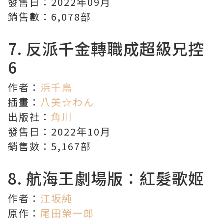
發售日：2022年09月
銷售數：6,078部
7.
反派千金轉職成超級兄控
6
作者：
浜千鳥
插畫：
八美☆わん
出版社：
角川
發售日：2022年10月
銷售數：5,167部
8.
航海王劇場版：紅髮歌姬
作者：
江坂純
原作：
尾田榮一郎