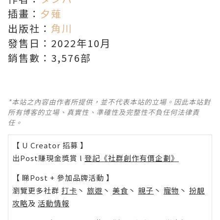
插畫：
夕薙
出版社：
角川
發售日：2022年10月
銷售數：3,576部
*本站之內容由作者所提供，並不代表本站的立場。因此本站對
所有博客的立場、真實性、準確性及完整性不負任何法律責
任。
【 U Creator 招募 】
出Post賺現金獎賞 l
登記《社群創作有價企劃》
【 睇Post + 參加品牌活動 】
瀏覽更多社群
打卡
丶
旅遊
丶
美食
丶
親子
丶
寵物
丶
扮靚
攻略
及
活動情報