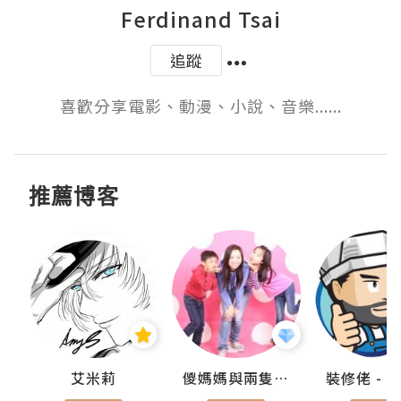
Ferdinand Tsai
追蹤
喜歡分享電影、動漫、小說、音樂......
推薦博客
點滴
艾米莉
儍媽媽與兩隻小魔怪之家