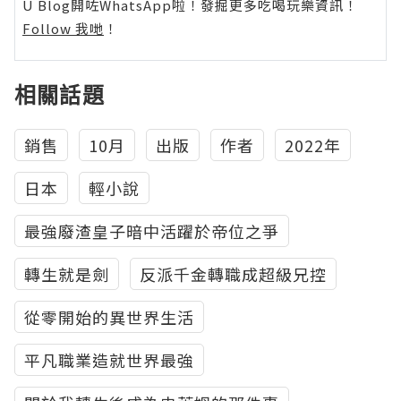
U Blog開咗WhatsApp啦！發掘更多吃喝玩樂資訊！
Follow 我哋
！
相關話題
銷售
10月
出版
作者
2022年
日本
輕小說
最強廢渣皇子暗中活躍於帝位之爭
轉生就是劍
反派千金轉職成超級兄控
從零開始的異世界生活
平凡職業造就世界最強