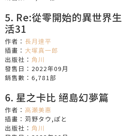
5.
Re:從零開始的異世界生
活
31
作者：
長月達平
插畫：
大塚真一郎
出版社：
角川
發售日：2022年09月
銷售數：6,781部
6.
星之卡比
絕島幻夢篇
作者：
高瀬美惠
插畫：苅野タウ,ぽと
出版社：
角川