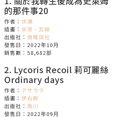
1.
關於我轉生後成為史萊姆
的那件事
20
作者：
伏瀨
插畫：
米茨·瓦赫
出版社：
微雜誌社
發售日：2022年10月
銷售數：58,682部
2.
Lycoris Recoil 莉可麗絲
Ordinary days
作者：
アサウラ
插畫：
伊右群
出版社：
角川
發售日：2022年09月